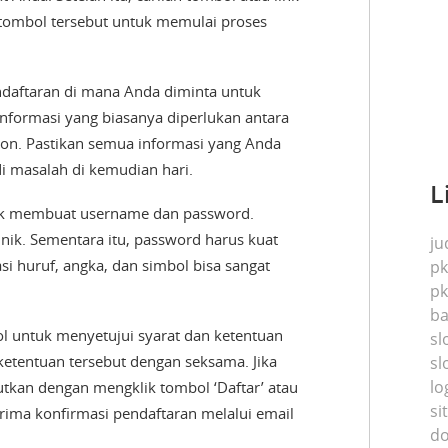
da tombol tersebut untuk memulai proses
ndaftaran di mana Anda diminta untuk
Informasi yang biasanya diperlukan antara
pon. Pastikan semua informasi yang Anda
di masalah di kemudian hari.
L
ntuk membuat username dan password.
nik. Sementara itu, password harus kuat
ju
 huruf, angka, dan simbol bisa sangat
pk
p
b
ol untuk menyetujui syarat dan ketentuan
sl
ketentuan tersebut dengan seksama. Jika
sl
lo
jutkan dengan mengklik tombol ‘Daftar’ atau
si
ima konfirmasi pendaftaran melalui email
d