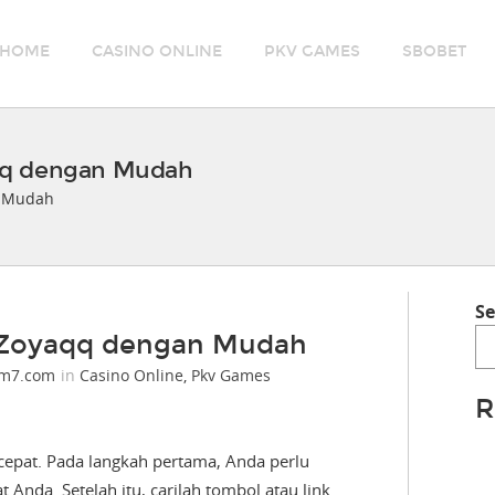
HOME
CASINO ONLINE
PKV GAMES
SBOBET
aqq dengan Mudah
n Mudah
Se
i Zoyaqq dengan Mudah
um7.com
in
Casino Online
,
Pkv Games
R
cepat. Pada langkah pertama, Anda perlu
Anda. Setelah itu, carilah tombol atau link