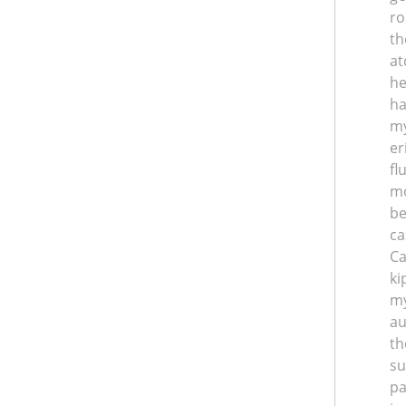
ro
th
at
he
ha
my
er
fl
mo
be
ca
Ca
ki
m
au
th
su
pa