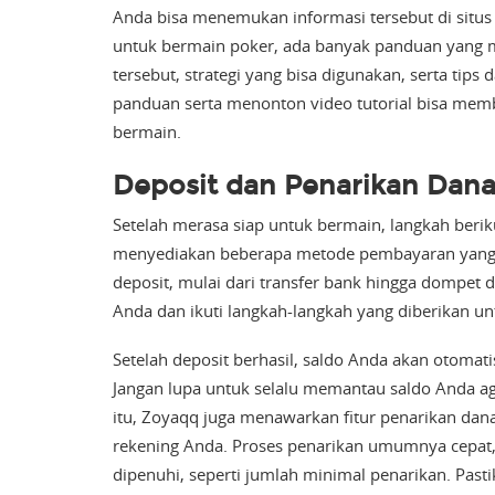
Anda bisa menemukan informasi tersebut di situs 
untuk bermain poker, ada banyak panduan yang
tersebut, strategi yang bisa digunakan, serta ti
panduan serta menonton video tutorial bisa mem
bermain.
Deposit dan Penarikan Dan
Setelah merasa siap untuk bermain, langkah beri
menyediakan beberapa metode pembayaran yan
deposit, mulai dari transfer bank hingga dompet d
Anda dan ikuti langkah-langkah yang diberikan un
Setelah deposit berhasil, saldo Anda akan otomati
Jangan lupa untuk selalu memantau saldo Anda aga
itu, Zoyaqq juga menawarkan fitur penarikan da
rekening Anda. Proses penarikan umumnya cepat,
dipenuhi, seperti jumlah minimal penarikan. Pa