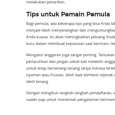
melakukan penarikan.
Tips untuk Pemain Pemula
Bagi pemula, ada beberapa tips yang bisa Anda 
menjadi lebih menyenangkan dan menguntungkan.
Anda kuasai. Ini akan meningkatkan peluang Anda 
buru dalam membuat keputusan saat bermain, te
Mengatur anggaran juga sangat penting. Tentuka
pertaruhkan dan jangan sekali-kali melebihi angg
untuk tetap bersenang-senang tanpa merasa tertek
nyaman atau frustasi, lebih baik berhenti sejena
lebih tenang.
Dengan mengikuti langkah-langkah pendaftaran, ver
sudah siap untuk menikmati pengalaman bermain