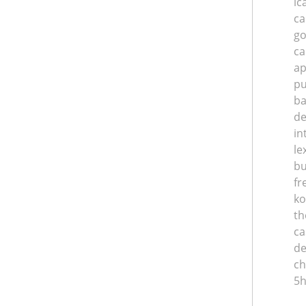
ic
ca
go
ca
ap
pu
ba
de
in
le
bu
fr
k
th
ca
de
ch
5h