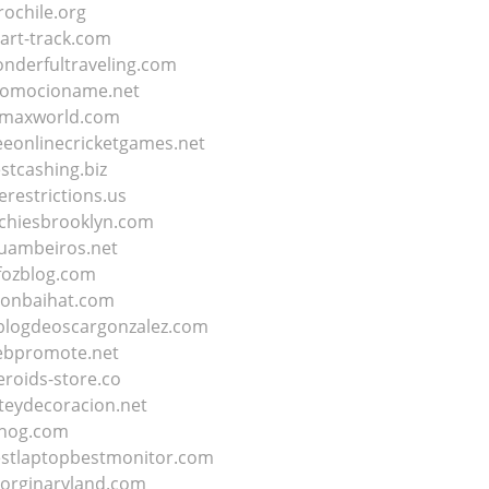
rochile.org
art-track.com
nderfultraveling.com
romocioname.net
imaxworld.com
eeonlinecricketgames.net
stcashing.biz
rerestrictions.us
chiesbrooklyn.com
ambeiros.net
fozblog.com
onbaihat.com
blogdeoscargonzalez.com
ebpromote.net
eroids-store.co
teydecoracion.net
thog.com
stlaptopbestmonitor.com
orginaryland.com