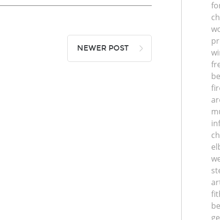
fo
ch
wo
p
NEWER POST
w
fr
be
fi
ar
mu
in
ch
el
w
st
ar
fi
be
ge