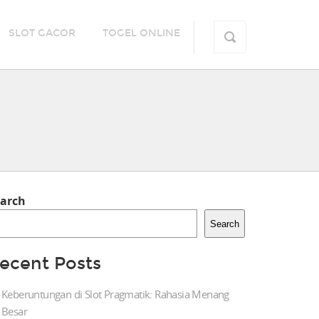
SLOT GACOR
TOGEL ONLINE
arch
Search
ecent Posts
Keberuntungan di Slot Pragmatik: Rahasia Menang
Besar