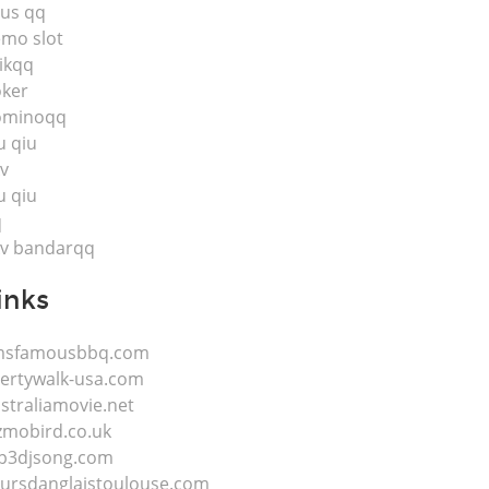
tus qq
mo slot
ikqq
ker
ominoqq
u qiu
v
u qiu
q
v bandarqq
inks
imsfamousbbq.com
bertywalk-usa.com
straliamovie.net
zmobird.co.uk
p3djsong.com
ursdanglaistoulouse.com