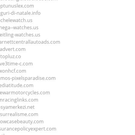
ptunuslex.com
guri-di-natale.info
chelewatch.us
ega--watches.us
eitling-watches.us
arnettcentrallautoads.com
xadvert.com
topluz.co
ve3time-c.com
xonhcf.com
mos-pixelsparadise.com
diatitude.com
ewarmotorcycles.com
mracinglinks.com
syamerkezi.net
-surrealisme.com
howcasebeauty.com
surancepolicyexpert.com