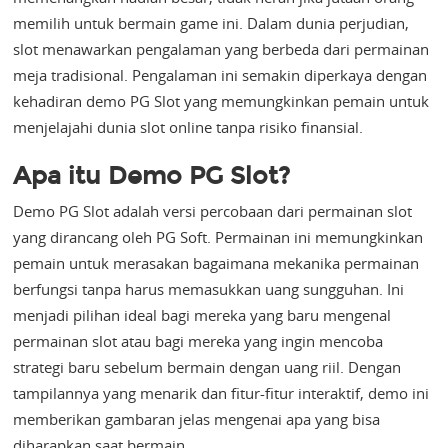
memilih untuk bermain game ini. Dalam dunia perjudian,
slot menawarkan pengalaman yang berbeda dari permainan
meja tradisional. Pengalaman ini semakin diperkaya dengan
kehadiran demo PG Slot yang memungkinkan pemain untuk
menjelajahi dunia slot online tanpa risiko finansial.
Apa itu Demo PG Slot?
Demo PG Slot adalah versi percobaan dari permainan slot
yang dirancang oleh PG Soft. Permainan ini memungkinkan
pemain untuk merasakan bagaimana mekanika permainan
berfungsi tanpa harus memasukkan uang sungguhan. Ini
menjadi pilihan ideal bagi mereka yang baru mengenal
permainan slot atau bagi mereka yang ingin mencoba
strategi baru sebelum bermain dengan uang riil. Dengan
tampilannya yang menarik dan fitur-fitur interaktif, demo ini
memberikan gambaran jelas mengenai apa yang bisa
diharapkan saat bermain.