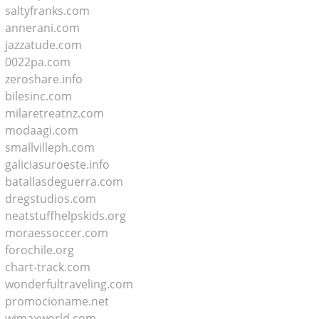
saltyfranks.com
annerani.com
jazzatude.com
0022pa.com
zeroshare.info
bilesinc.com
milaretreatnz.com
modaagi.com
smallvilleph.com
galiciasuroeste.info
batallasdeguerra.com
dregstudios.com
neatstuffhelpskids.org
moraessoccer.com
forochile.org
chart-track.com
wonderfultraveling.com
promocioname.net
wimaxworld.com