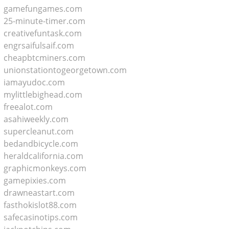
gamefungames.com
25-minute-timer.com
creativefuntask.com
engrsaifulsaif.com
cheapbtcminers.com
unionstationtogeorgetown.com
iamayudoc.com
mylittlebighead.com
freealot.com
asahiweekly.com
supercleanut.com
bedandbicycle.com
heraldcalifornia.com
graphicmonkeys.com
gamepixies.com
drawneastart.com
fasthokislot88.com
safecasinotips.com