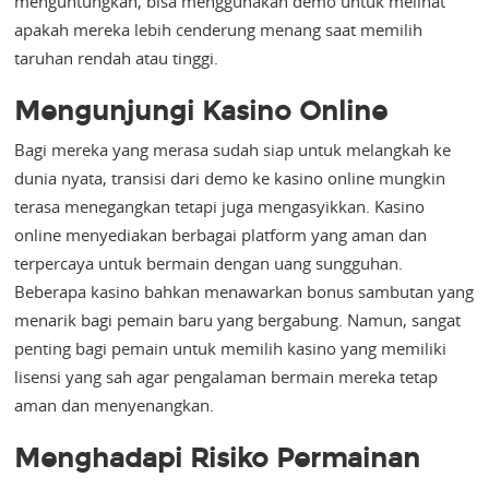
menguntungkan, bisa menggunakan demo untuk melihat
apakah mereka lebih cenderung menang saat memilih
taruhan rendah atau tinggi.
Mengunjungi Kasino Online
Bagi mereka yang merasa sudah siap untuk melangkah ke
dunia nyata, transisi dari demo ke kasino online mungkin
terasa menegangkan tetapi juga mengasyikkan. Kasino
online menyediakan berbagai platform yang aman dan
terpercaya untuk bermain dengan uang sungguhan.
Beberapa kasino bahkan menawarkan bonus sambutan yang
menarik bagi pemain baru yang bergabung. Namun, sangat
penting bagi pemain untuk memilih kasino yang memiliki
lisensi yang sah agar pengalaman bermain mereka tetap
aman dan menyenangkan.
Menghadapi Risiko Permainan