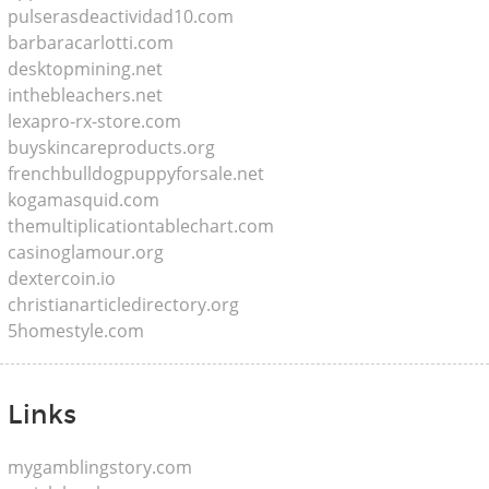
pulserasdeactividad10.com
barbaracarlotti.com
desktopmining.net
inthebleachers.net
lexapro-rx-store.com
buyskincareproducts.org
frenchbulldogpuppyforsale.net
kogamasquid.com
themultiplicationtablechart.com
casinoglamour.org
dextercoin.io
christianarticledirectory.org
5homestyle.com
Links
mygamblingstory.com