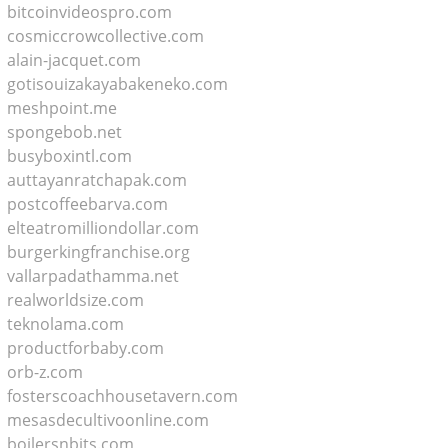
bitcoinvideospro.com
cosmiccrowcollective.com
alain-jacquet.com
gotisouizakayabakeneko.com
meshpoint.me
spongebob.net
busyboxintl.com
auttayanratchapak.com
postcoffeebarva.com
elteatromilliondollar.com
burgerkingfranchise.org
vallarpadathamma.net
realworldsize.com
teknolama.com
productforbaby.com
orb-z.com
fosterscoachhousetavern.com
mesasdecultivoonline.com
boilersnbits.com