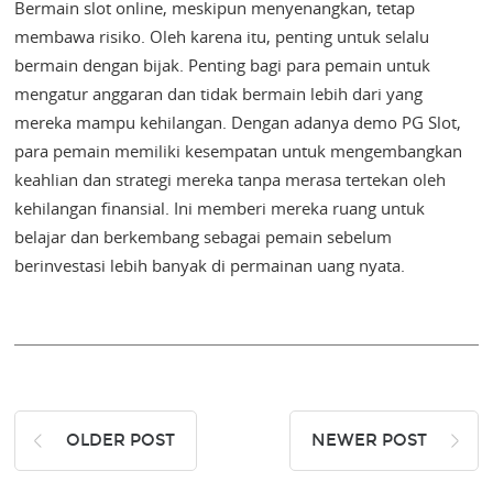
Bermain slot online, meskipun menyenangkan, tetap
membawa risiko. Oleh karena itu, penting untuk selalu
bermain dengan bijak. Penting bagi para pemain untuk
mengatur anggaran dan tidak bermain lebih dari yang
mereka mampu kehilangan. Dengan adanya demo PG Slot,
para pemain memiliki kesempatan untuk mengembangkan
keahlian dan strategi mereka tanpa merasa tertekan oleh
kehilangan finansial. Ini memberi mereka ruang untuk
belajar dan berkembang sebagai pemain sebelum
berinvestasi lebih banyak di permainan uang nyata.
OLDER POST
NEWER POST