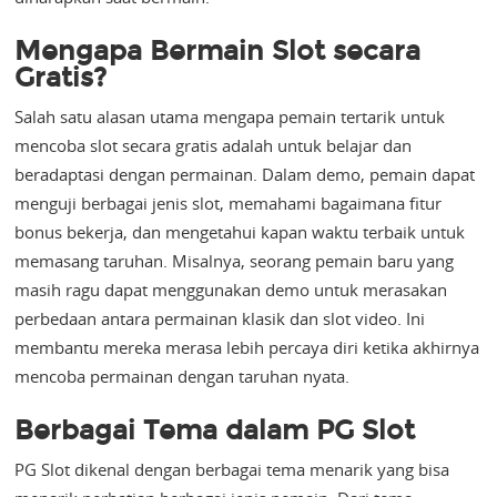
Mengapa Bermain Slot secara
Gratis?
Salah satu alasan utama mengapa pemain tertarik untuk
mencoba slot secara gratis adalah untuk belajar dan
beradaptasi dengan permainan. Dalam demo, pemain dapat
menguji berbagai jenis slot, memahami bagaimana fitur
bonus bekerja, dan mengetahui kapan waktu terbaik untuk
memasang taruhan. Misalnya, seorang pemain baru yang
masih ragu dapat menggunakan demo untuk merasakan
perbedaan antara permainan klasik dan slot video. Ini
membantu mereka merasa lebih percaya diri ketika akhirnya
mencoba permainan dengan taruhan nyata.
Berbagai Tema dalam PG Slot
PG Slot dikenal dengan berbagai tema menarik yang bisa