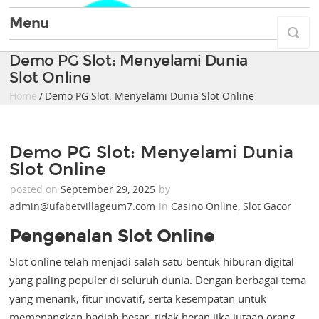
Menu
Demo PG Slot: Menyelami Dunia
Slot Online
Home
/ Demo PG Slot: Menyelami Dunia Slot Online
Demo PG Slot: Menyelami Dunia
Slot Online
posted on
September 29, 2025
by
admin@ufabetvillageum7.com
in
Casino Online
,
Slot Gacor
Pengenalan Slot Online
Slot online telah menjadi salah satu bentuk hiburan digital
yang paling populer di seluruh dunia. Dengan berbagai tema
yang menarik, fitur inovatif, serta kesempatan untuk
memenangkan hadiah besar, tidak heran jika jutaan orang