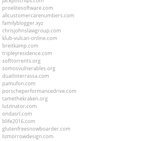
jackpotchips.com
proelitesoftware.com
allcustomercarenumbers.com
familyblogger.xyz
chrisjohnslawgroup.com
klub-vulcan-online.com
breitkamp.com
tripleyresidence.com
softtorrents.org
somosvulnerables.org
duatloterrassa.com
pamufon.com
porscheperformancedrive.com
tamethekraken.org
lutzinator.com
ondasrl.com
blife2016.com
glutenfreesnowboarder.com
lizmorrowdesign.com