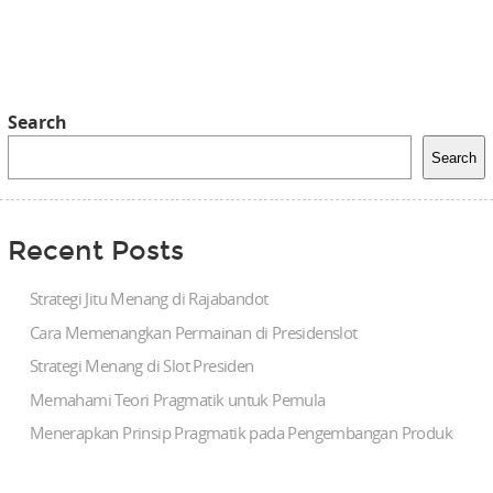
Search
Search
Recent Posts
Strategi Jitu Menang di Rajabandot
Cara Memenangkan Permainan di Presidenslot
Strategi Menang di Slot Presiden
Memahami Teori Pragmatik untuk Pemula
Menerapkan Prinsip Pragmatik pada Pengembangan Produk