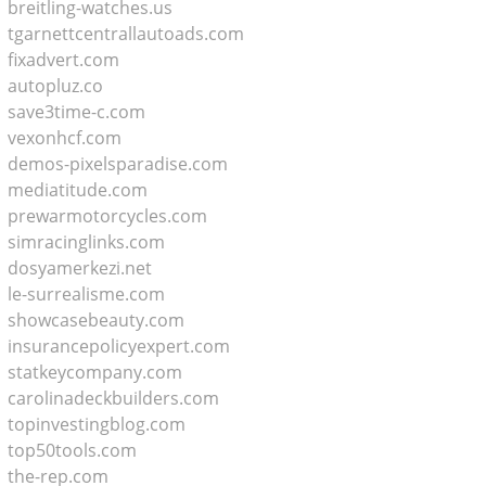
breitling-watches.us
tgarnettcentrallautoads.com
fixadvert.com
autopluz.co
save3time-c.com
vexonhcf.com
demos-pixelsparadise.com
mediatitude.com
prewarmotorcycles.com
simracinglinks.com
dosyamerkezi.net
le-surrealisme.com
showcasebeauty.com
insurancepolicyexpert.com
statkeycompany.com
carolinadeckbuilders.com
topinvestingblog.com
top50tools.com
the-rep.com