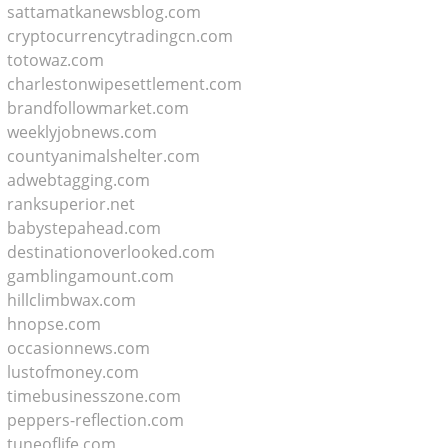
sattamatkanewsblog.com
cryptocurrencytradingcn.com
totowaz.com
charlestonwipesettlement.com
brandfollowmarket.com
weeklyjobnews.com
countyanimalshelter.com
adwebtagging.com
ranksuperior.net
babystepahead.com
destinationoverlooked.com
gamblingamount.com
hillclimbwax.com
hnopse.com
occasionnews.com
lustofmoney.com
timebusinesszone.com
peppers-reflection.com
tuneoflife.com