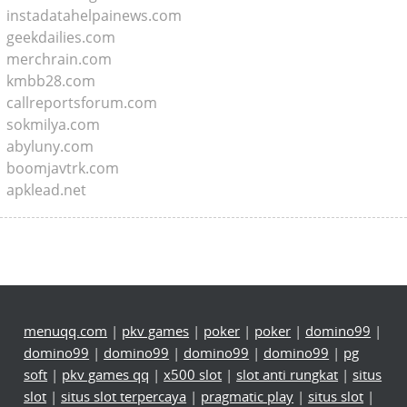
instadatahelpainews.com
geekdailies.com
merchrain.com
kmbb28.com
callreportsforum.com
sokmilya.com
abyluny.com
boomjavtrk.com
apklead.net
menuqq.com
|
pkv games
|
poker
|
poker
|
domino99
|
domino99
|
domino99
|
domino99
|
domino99
|
pg
soft
|
pkv games qq
|
x500 slot
|
slot anti rungkat
|
situs
slot
|
situs slot terpercaya
|
pragmatic play
|
situs slot
|