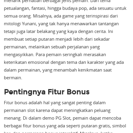
menarik perhatian berbagai jenis pemain. Dari tema
petualangan, fantasi, hingga budaya pop, ada sesuatu untuk
semua orang. Misalnya, ada game yang terinspirasi dari
mitologi Yunani, yang tak hanya menawarkan tantangan
tetapi juga latar belakang yang kaya dengan cerita. Ini
membuat setiap putaran menjadi lebih dari sekadar
permainan, melainkan sebuah perjalanan yang
mengasyikkan. Para pemain seringkali merasakan
keterikatan emosional dengan tema dan karakter yang ada
dalam permainan, yang menambah kenikmatan saat
bermain.
Pentingnya Fitur Bonus
Fitur bonus adalah hal yang sangat penting dalam
permainan slot karena dapat meningkatkan peluang
menang. Di dalam demo PG Slot, pemain dapat mencoba
berbagai fitur bonus yang ada seperti putaran gratis, simbol