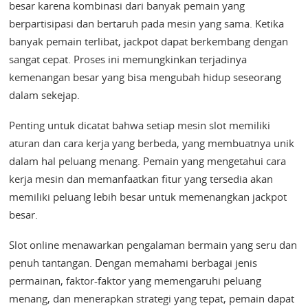
besar karena kombinasi dari banyak pemain yang
berpartisipasi dan bertaruh pada mesin yang sama. Ketika
banyak pemain terlibat, jackpot dapat berkembang dengan
sangat cepat. Proses ini memungkinkan terjadinya
kemenangan besar yang bisa mengubah hidup seseorang
dalam sekejap.
Penting untuk dicatat bahwa setiap mesin slot memiliki
aturan dan cara kerja yang berbeda, yang membuatnya unik
dalam hal peluang menang. Pemain yang mengetahui cara
kerja mesin dan memanfaatkan fitur yang tersedia akan
memiliki peluang lebih besar untuk memenangkan jackpot
besar.
Slot online menawarkan pengalaman bermain yang seru dan
penuh tantangan. Dengan memahami berbagai jenis
permainan, faktor-faktor yang memengaruhi peluang
menang, dan menerapkan strategi yang tepat, pemain dapat