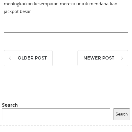
meningkatkan kesempatan mereka untuk mendapatkan
jackpot besar.
OLDER POST
NEWER POST
Search
Search