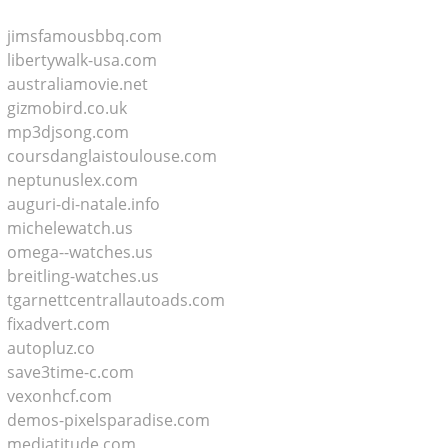
jimsfamousbbq.com
libertywalk-usa.com
australiamovie.net
gizmobird.co.uk
mp3djsong.com
coursdanglaistoulouse.com
neptunuslex.com
auguri-di-natale.info
michelewatch.us
omega--watches.us
breitling-watches.us
tgarnettcentrallautoads.com
fixadvert.com
autopluz.co
save3time-c.com
vexonhcf.com
demos-pixelsparadise.com
mediatitude.com