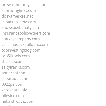
prewarmotorcycles.com
simracinglinks.com
dosyamerkezi.net
le-surrealisme.com
showcasebeauty.com
insurancepolicyexpert.com
statkeycompany.com
carolinadeckbuilders.com
topinvestingblog.com
top50tools.com
the-rep.com
saltyfranks.com
annerani.com
jazzatude.com
0022pa.com
zeroshare.info
bilesinc.com
milaretreatnz.com