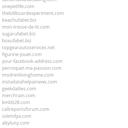
onepetlife.com
thebillboardexperiment.com
beachufabet.biz
mon-tresse-de-lit.com
sugarufabet.biz
boxufabet.biz
topgearautoservices.net
figurine-jouet.com
your-facebook-address.com
perroquet-ma-passion.com
modrenlivinghome.com
instadatahelpainews.com
geekdailies.com
merchrain.com
kmbb28.com
callreportsforum.com
sokmilya.com
abyluny.com