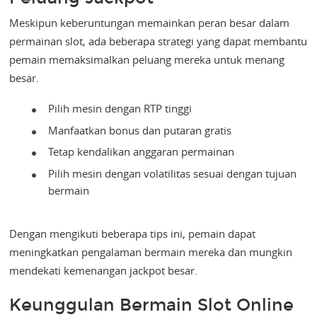
Meskipun keberuntungan memainkan peran besar dalam
permainan slot, ada beberapa strategi yang dapat membantu
pemain memaksimalkan peluang mereka untuk menang
besar.
Pilih mesin dengan RTP tinggi
Manfaatkan bonus dan putaran gratis
Tetap kendalikan anggaran permainan
Pilih mesin dengan volatilitas sesuai dengan tujuan
bermain
Dengan mengikuti beberapa tips ini, pemain dapat
meningkatkan pengalaman bermain mereka dan mungkin
mendekati kemenangan jackpot besar.
Keunggulan Bermain Slot Online