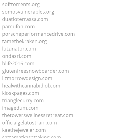
softtorrents.org
somosvulnerables.org
duatloterrassa.com
pamufon.com
porscheperformancedrive.com
tamethekraken.org
lutzinator.com
ondasrl.com
blife2016.com
glutenfreesnowboarder.com
lizmorrowdesign.com
healwithcannabidiol.com
kioskpages.com
trianglecurry.com
imagedum.com
thetowerswellnessretreat.com
officialgelatostrain.com
kaethejeweler.com
sattamatkasattaking.com