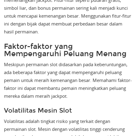
memenangkan jackpot. Fitur-fitur seperti putaran gratis,
simbol liar, dan bonus permainan sering kali menjadi kunci
untuk mencapai kemenangan besar. Menggunakan fitur-fitur
ini dengan bijak dapat membuat perbedaan besar dalam
hasil permainan.
Faktor-faktor yang
Mempengaruhi Peluang Menang
Meskipun permainan slot didasarkan pada keberuntungan,
ada beberapa faktor yang dapat mempengaruhi peluang
pemain untuk meraih kemenangan besar. Memahami faktor-
faktor ini dapat membantu pemain meningkatkan peluang
mereka dalam meraih jackpot.
Volatilitas Mesin Slot
Volatilitas adalah tingkat risiko yang terkait dengan
permainan slot. Mesin dengan volatilitas tinggi cenderung