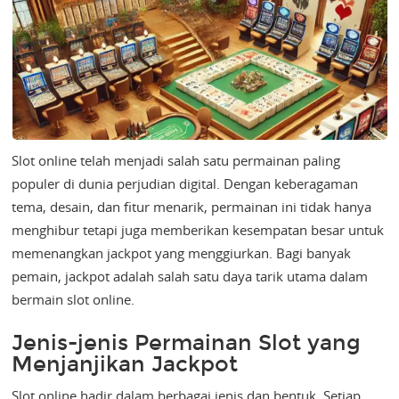
Slot online telah menjadi salah satu permainan paling
populer di dunia perjudian digital. Dengan keberagaman
tema, desain, dan fitur menarik, permainan ini tidak hanya
menghibur tetapi juga memberikan kesempatan besar untuk
memenangkan jackpot yang menggiurkan. Bagi banyak
pemain, jackpot adalah salah satu daya tarik utama dalam
bermain slot online.
Jenis-jenis Permainan Slot yang
Menjanjikan Jackpot
Slot online hadir dalam berbagai jenis dan bentuk. Setiap