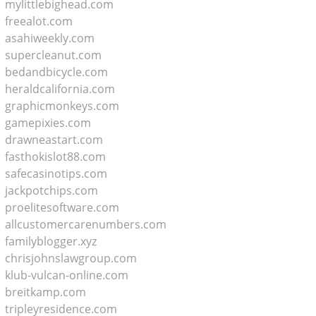
mylittlebighead.com
freealot.com
asahiweekly.com
supercleanut.com
bedandbicycle.com
heraldcalifornia.com
graphicmonkeys.com
gamepixies.com
drawneastart.com
fasthokislot88.com
safecasinotips.com
jackpotchips.com
proelitesoftware.com
allcustomercarenumbers.com
familyblogger.xyz
chrisjohnslawgroup.com
klub-vulcan-online.com
breitkamp.com
tripleyresidence.com