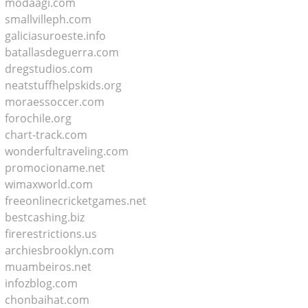
modaagi.com
smallvilleph.com
galiciasuroeste.info
batallasdeguerra.com
dregstudios.com
neatstuffhelpskids.org
moraessoccer.com
forochile.org
chart-track.com
wonderfultraveling.com
promocioname.net
wimaxworld.com
freeonlinecricketgames.net
bestcashing.biz
firerestrictions.us
archiesbrooklyn.com
muambeiros.net
infozblog.com
chonbaihat.com