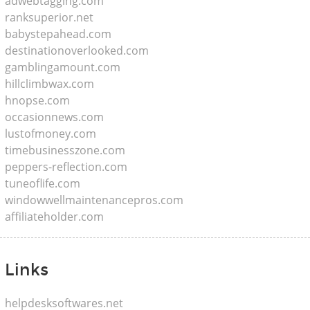
adwebtagging.com
ranksuperior.net
babystepahead.com
destinationoverlooked.com
gamblingamount.com
hillclimbwax.com
hnopse.com
occasionnews.com
lustofmoney.com
timebusinesszone.com
peppers-reflection.com
tuneoflife.com
windowwellmaintenancepros.com
affiliateholder.com
Links
helpdesksoftwares.net