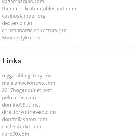
kogamasquid.com
themultiplicationtablechart.com
casinoglamour.org
dextercoin.io
christianarticledirectory.org
5homestyle.com
Links
mygamblingstory.com
majalahwekonews.com
2017hoganoutlet.com
pelmanec.com
domino99qq.net
directoryoftheweb.com
donttellashton.com
rush3studio.com
roro90.com