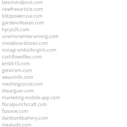
latestviralpost.com
newfreearticle.com
blitzpowerusa.com
gardenofeaten.com
hycys05.com
onemoremilerunning.com
snowboardsteez.com
instagrambioforgirls.com
cashflowxfiles.com
kmbb10.com
getxtrem.com
weactinfo.com
meshingsocial.com
thearguer.com
marketing-mobile-app.com
floralpunchcraft.com
fiasone.com
danktankbattery.com
mealudo.com