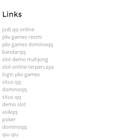
Links
judi qq online
pkv games resmi
pkv games dominoqq
bandarqq
slot demo mahjong
slot online terpercaya
login pkv games
situs qq
dominoqq
situs qq
demo slot
asikqq
poker
dominoqq
qiu qiu