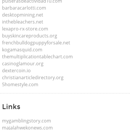
pulserasdeactividad10.com
barbaracarlotti.com
desktopmining.net
inthebleachers.net
lexapro-rx-store.com
buyskincareproducts.org
frenchbulldogpuppyforsale.net
kogamasquid.com
themultiplicationtablechart.com
casinoglamour.org
dextercoin.io
christianarticledirectory.org
5homestyle.com
Links
mygamblingstory.com
majalahwekonews.com