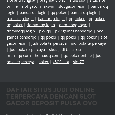
slot anti rungkat
|
pragmatic play
|
situs slot
|
situs slot
online
|
slot gacor maxwin
|
slot gacor resmi
|
bandarqq
login
|
bandarqq login
|
qq poker
|
bandarqq login
|
bandarqq login
|
bandarqq login
|
qq poker
|
qq poker
|
qq poker
|
dominoqq login
|
dominoqq login
|
dominoqq login
|
pkv qq
|
pkv games bandarqq
|
pkv
games bandarqq
|
qq poker
|
qq poker
|
qq poker
|
slot
gacor resmi
|
judi bola terpercaya
|
judi bola terpercaya
|
judi bola terpercaya
|
situs judi bola resmi
|
murniqq.com
|
hematqq.com
|
qq poker online
|
judi
bola terpercaya
|
poker
|
x500 slot
|
slot77
DAFTAR SITUS JUDI ONLINE
TERPERCAYA DENGAN SLOT
GACOR DEPOSIT PULSA OVO