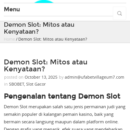
Menu
Demon Slot: Mitos atau
Kenyataan?
Home
/ Demon Slot: Mitos atau Kenyataan?
Demon Slot: Mitos atau
Kenyataan?
posted on
October 13, 2025
by
admin@ufabetvillageum7.com
in
SBOBET
,
Slot Gacor
Pengenalan tentang Demon Slot
Demon Slot merupakan salah satu jenis permainan judi yang
semakin populer di kalangan pemain kasino, baik yang
bermain secara langsung maupun dalam platform online.
Dengan grafis yang menarik, efek suara yang mendebarkan,