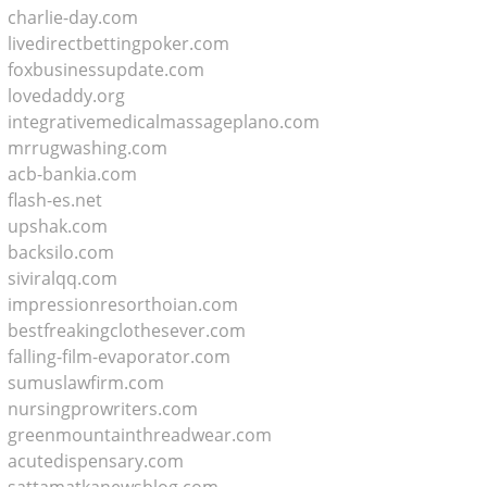
charlie-day.com
livedirectbettingpoker.com
foxbusinessupdate.com
lovedaddy.org
integrativemedicalmassageplano.com
mrrugwashing.com
acb-bankia.com
flash-es.net
upshak.com
backsilo.com
siviralqq.com
impressionresorthoian.com
bestfreakingclothesever.com
falling-film-evaporator.com
sumuslawfirm.com
nursingprowriters.com
greenmountainthreadwear.com
acutedispensary.com