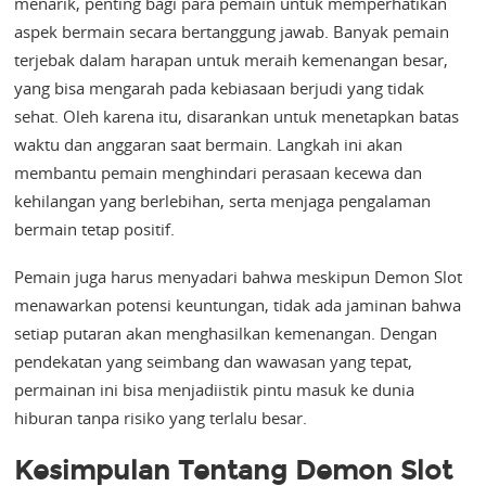
menarik, penting bagi para pemain untuk memperhatikan
aspek bermain secara bertanggung jawab. Banyak pemain
terjebak dalam harapan untuk meraih kemenangan besar,
yang bisa mengarah pada kebiasaan berjudi yang tidak
sehat. Oleh karena itu, disarankan untuk menetapkan batas
waktu dan anggaran saat bermain. Langkah ini akan
membantu pemain menghindari perasaan kecewa dan
kehilangan yang berlebihan, serta menjaga pengalaman
bermain tetap positif.
Pemain juga harus menyadari bahwa meskipun Demon Slot
menawarkan potensi keuntungan, tidak ada jaminan bahwa
setiap putaran akan menghasilkan kemenangan. Dengan
pendekatan yang seimbang dan wawasan yang tepat,
permainan ini bisa menjadiistik pintu masuk ke dunia
hiburan tanpa risiko yang terlalu besar.
Kesimpulan Tentang Demon Slot