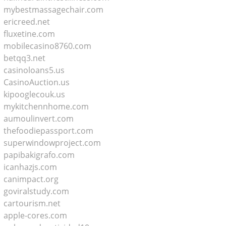
mybestmassagechair.com
ericreed.net
fluxetine.com
mobilecasino8760.com
betqq3.net
casinoloans5.us
CasinoAuction.us
kipooglecouk.us
mykitchennhome.com
aumoulinvert.com
thefoodiepassport.com
superwindowproject.com
papibakigrafo.com
icanhazjs.com
canimpact.org
goviralstudy.com
cartourism.net
apple-cores.com