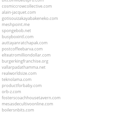
bitcoinvideospro.com
cosmiccrowcollective.com
alain-jacquet.com
gotisouizakayabakeneko.com
meshpoint.me
spongebob.net
busyboxintl.com
auttayanratchapak.com
postcoffeebarva.com
elteatromilliondollar.com
burgerkingfranchise.org
vallarpadathamma.net
realworldsize.com
teknolama.com
productforbaby.com
orb-z.com
fosterscoachhousetavern.com
mesasdecultivoonline.com
boilersnbits.com