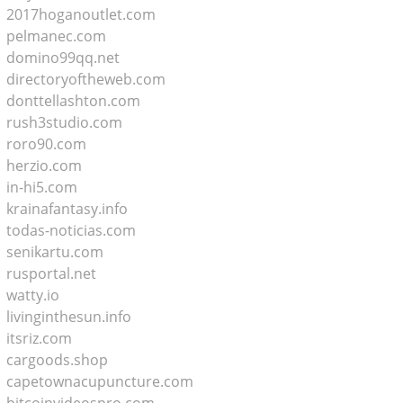
2017hoganoutlet.com
pelmanec.com
domino99qq.net
directoryoftheweb.com
donttellashton.com
rush3studio.com
roro90.com
herzio.com
in-hi5.com
krainafantasy.info
todas-noticias.com
senikartu.com
rusportal.net
watty.io
livinginthesun.info
itsriz.com
cargoods.shop
capetownacupuncture.com