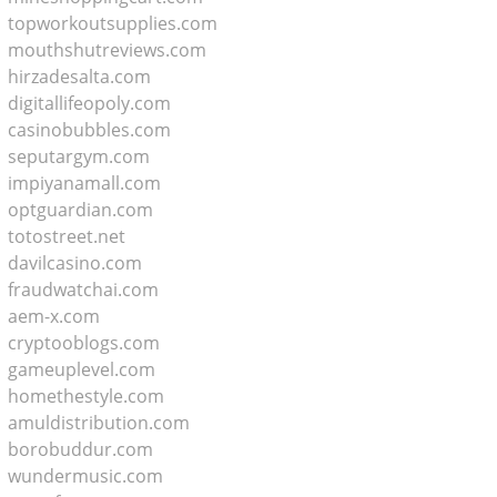
topworkoutsupplies.com
mouthshutreviews.com
hirzadesalta.com
digitallifeopoly.com
casinobubbles.com
seputargym.com
impiyanamall.com
optguardian.com
totostreet.net
davilcasino.com
fraudwatchai.com
aem-x.com
cryptooblogs.com
gameuplevel.com
homethestyle.com
amuldistribution.com
borobuddur.com
wundermusic.com