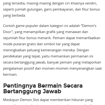
yang tersedia, masing-masing dengan ciri khasnya sendiri,
seperti jumlah gulungan, garis pembayaran, dan fitur bonus
yang berbeda.
Contoh game populer dalam kategori ini adalah “Demon’s
Door”, yang menampilkan grafik yang menawan dan
sejumlah fitur bonus menarik. Pemain dapat memanfaatkan
mode putaran gratis dan simbol liar yang dapat
meningkatkan peluang kemenangan mereka. Dengan
pendekatan yang tepat, yaitu memainkan permainan ini
secara bertanggung jawab, banyak pemain yang melaporkan
pengalaman positif dan momen-momen menyenangkan saat
bermain.
Pentingnya Bermain Secara
Bertanggung Jawab
Meskipun Demon Slot dapat memberikan hiburan yang