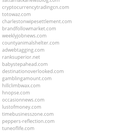
sattamatkanewsblog.com
cryptocurrencytradingcn.com
totowaz.com
charlestonwipesettlement.com
brandfollowmarket.com
weeklyjobnews.com
countyanimalshelter.com
adwebtagging.com
ranksuperior.net
babystepahead.com
destinationoverlooked.com
gamblingamount.com
hillclimbwax.com
hnopse.com
occasionnews.com
lustofmoney.com
timebusinesszone.com
peppers-reflection.com
tuneoflife.com