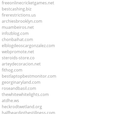
freeonlinecricketgames.net
bestcashing.biz
firerestrictions.us
archiesbrooklyn.com
muambeiros.net
infozblog.com
chonbaihat.com
elblogdeoscargonzalez.com
webpromote.net
steroids-store.co
arteydecoracion.net
fithog.com
bestlaptopbestmonitor.com
georginaryland.com
roseandbasil.com
thewhitewhitelights.com
atdhe.ws
heckrodtwetland.org
halfheardinthestillness.com