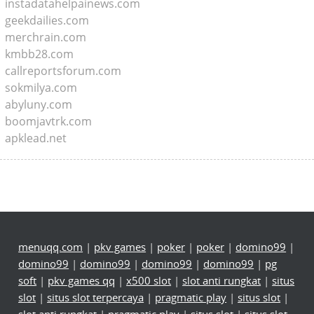
instadatahelpainews.com
geekdailies.com
merchrain.com
kmbb28.com
callreportsforum.com
sokmilya.com
abyluny.com
boomjavtrk.com
apklead.net
menuqq.com
|
pkv games
|
poker
|
poker
|
domino99
|
domino99
|
domino99
|
domino99
|
domino99
|
pg
soft
|
pkv games qq
|
x500 slot
|
slot anti rungkat
|
situs
slot
|
situs slot terpercaya
|
pragmatic play
|
situs slot
|