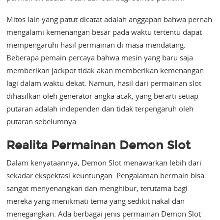
Mitos lain yang patut dicatat adalah anggapan bahwa pernah
mengalami kemenangan besar pada waktu tertentu dapat
mempengaruhi hasil permainan di masa mendatang.
Beberapa pemain percaya bahwa mesin yang baru saja
memberikan jackpot tidak akan memberikan kemenangan
lagi dalam waktu dekat. Namun, hasil dari permainan slot
dihasilkan oleh generator angka acak, yang berarti setiap
putaran adalah independen dan tidak terpengaruh oleh
putaran sebelumnya.
Realita Permainan Demon Slot
Dalam kenyataannya, Demon Slot menawarkan lebih dari
sekadar ekspektasi keuntungan. Pengalaman bermain bisa
sangat menyenangkan dan menghibur, terutama bagi
mereka yang menikmati tema yang sedikit nakal dan
menegangkan. Ada berbagai jenis permainan Demon Slot