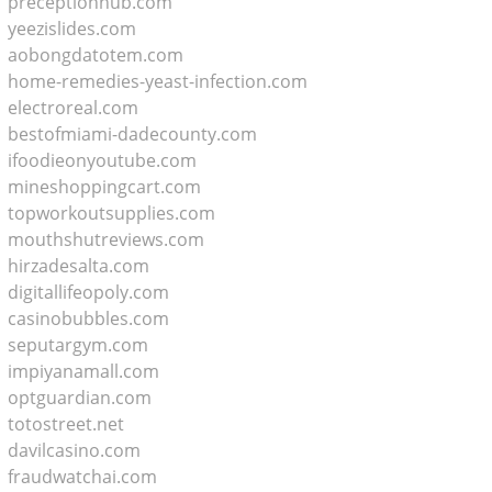
preceptionhub.com
yeezislides.com
aobongdatotem.com
home-remedies-yeast-infection.com
electroreal.com
bestofmiami-dadecounty.com
ifoodieonyoutube.com
mineshoppingcart.com
topworkoutsupplies.com
mouthshutreviews.com
hirzadesalta.com
digitallifeopoly.com
casinobubbles.com
seputargym.com
impiyanamall.com
optguardian.com
totostreet.net
davilcasino.com
fraudwatchai.com