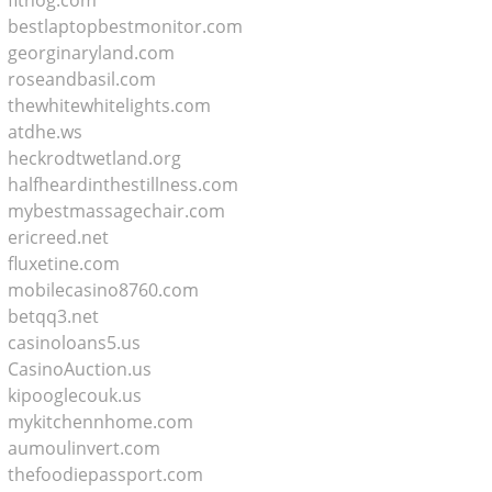
fithog.com
bestlaptopbestmonitor.com
georginaryland.com
roseandbasil.com
thewhitewhitelights.com
atdhe.ws
heckrodtwetland.org
halfheardinthestillness.com
mybestmassagechair.com
ericreed.net
fluxetine.com
mobilecasino8760.com
betqq3.net
casinoloans5.us
CasinoAuction.us
kipooglecouk.us
mykitchennhome.com
aumoulinvert.com
thefoodiepassport.com