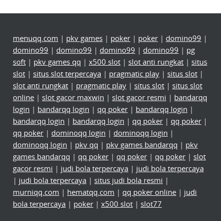
menuqq.com
|
pkv games
|
poker
|
poker
|
domino99
|
domino99
|
domino99
|
domino99
|
domino99
|
pg
soft
|
pkv games qq
|
x500 slot
|
slot anti rungkat
|
situs
slot
|
situs slot terpercaya
|
pragmatic play
|
situs slot
|
slot anti rungkat
|
pragmatic play
|
situs slot
|
situs slot
online
|
slot gacor maxwin
|
slot gacor resmi
|
bandarqq
login
|
bandarqq login
|
qq poker
|
bandarqq login
|
bandarqq login
|
bandarqq login
|
qq poker
|
qq poker
|
qq poker
|
dominoqq login
|
dominoqq login
|
dominoqq login
|
pkv qq
|
pkv games bandarqq
|
pkv
games bandarqq
|
qq poker
|
qq poker
|
qq poker
|
slot
gacor resmi
|
judi bola terpercaya
|
judi bola terpercaya
|
judi bola terpercaya
|
situs judi bola resmi
|
murniqq.com
|
hematqq.com
|
qq poker online
|
judi
bola terpercaya
|
poker
|
x500 slot
|
slot77