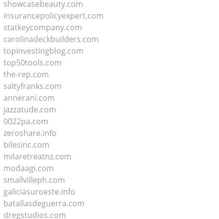
showcasebeauty.com
insurancepolicyexpert.com
statkeycompany.com
carolinadeckbuilders.com
topinvestingblog.com
top50tools.com
the-rep.com
saltyfranks.com
annerani.com
jazzatude.com
0022pa.com
zeroshare.info
bilesinc.com
milaretreatnz.com
modaagi.com
smallvilleph.com
galiciasuroeste.info
batallasdeguerra.com
dregstudios.com