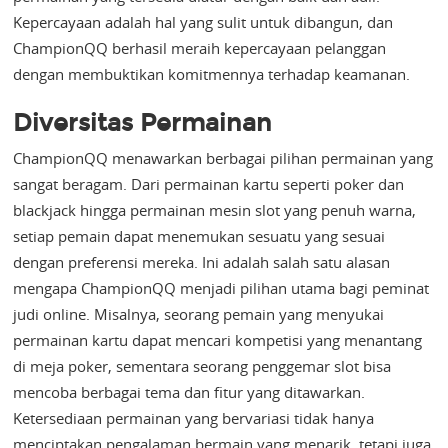
Kepercayaan adalah hal yang sulit untuk dibangun, dan
ChampionQQ berhasil meraih kepercayaan pelanggan
dengan membuktikan komitmennya terhadap keamanan.
Diversitas Permainan
ChampionQQ menawarkan berbagai pilihan permainan yang
sangat beragam. Dari permainan kartu seperti poker dan
blackjack hingga permainan mesin slot yang penuh warna,
setiap pemain dapat menemukan sesuatu yang sesuai
dengan preferensi mereka. Ini adalah salah satu alasan
mengapa ChampionQQ menjadi pilihan utama bagi peminat
judi online. Misalnya, seorang pemain yang menyukai
permainan kartu dapat mencari kompetisi yang menantang
di meja poker, sementara seorang penggemar slot bisa
mencoba berbagai tema dan fitur yang ditawarkan.
Ketersediaan permainan yang bervariasi tidak hanya
menciptakan pengalaman bermain yang menarik, tetapi juga