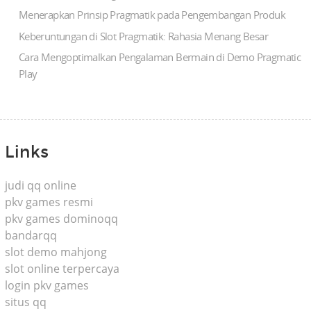
Menerapkan Prinsip Pragmatik pada Pengembangan Produk
Keberuntungan di Slot Pragmatik: Rahasia Menang Besar
Cara Mengoptimalkan Pengalaman Bermain di Demo Pragmatic
Play
Links
judi qq online
pkv games resmi
pkv games dominoqq
bandarqq
slot demo mahjong
slot online terpercaya
login pkv games
situs qq