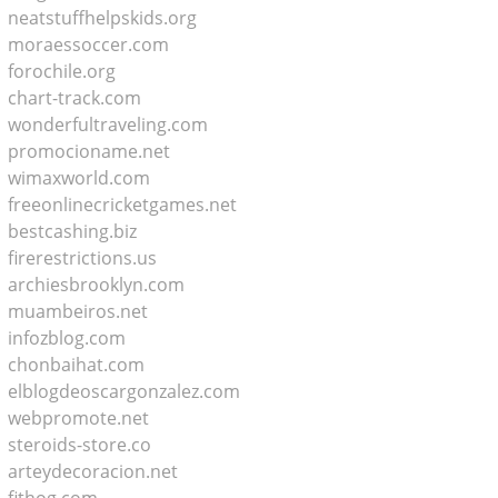
neatstuffhelpskids.org
moraessoccer.com
forochile.org
chart-track.com
wonderfultraveling.com
promocioname.net
wimaxworld.com
freeonlinecricketgames.net
bestcashing.biz
firerestrictions.us
archiesbrooklyn.com
muambeiros.net
infozblog.com
chonbaihat.com
elblogdeoscargonzalez.com
webpromote.net
steroids-store.co
arteydecoracion.net