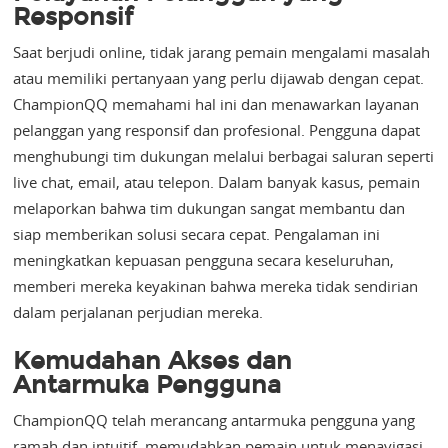
Responsif
Saat berjudi online, tidak jarang pemain mengalami masalah
atau memiliki pertanyaan yang perlu dijawab dengan cepat.
ChampionQQ memahami hal ini dan menawarkan layanan
pelanggan yang responsif dan profesional. Pengguna dapat
menghubungi tim dukungan melalui berbagai saluran seperti
live chat, email, atau telepon. Dalam banyak kasus, pemain
melaporkan bahwa tim dukungan sangat membantu dan
siap memberikan solusi secara cepat. Pengalaman ini
meningkatkan kepuasan pengguna secara keseluruhan,
memberi mereka keyakinan bahwa mereka tidak sendirian
dalam perjalanan perjudian mereka.
Kemudahan Akses dan
Antarmuka Pengguna
ChampionQQ telah merancang antarmuka pengguna yang
ramah dan intuitif, memudahkan pemain untuk menavigasi