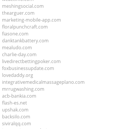
meshingsocial.com
thearguer.com
marketing-mobile-app.com
floralpunchcraft.com
fiasone.com
danktankbattery.com
mealudo.com
charlie-day.com
livedirectbettingpoker.com
foxbusinessupdate.com
lovedaddy.org
integrativemedicalmassageplano.com
mrrugwashing.com
acb-bankia.com
flash-es.net
upshak.com
backsilo.com
siviralqq.com