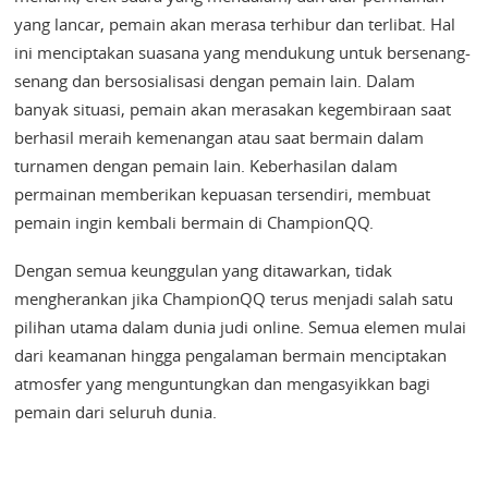
yang lancar, pemain akan merasa terhibur dan terlibat. Hal
ini menciptakan suasana yang mendukung untuk bersenang-
senang dan bersosialisasi dengan pemain lain. Dalam
banyak situasi, pemain akan merasakan kegembiraan saat
berhasil meraih kemenangan atau saat bermain dalam
turnamen dengan pemain lain. Keberhasilan dalam
permainan memberikan kepuasan tersendiri, membuat
pemain ingin kembali bermain di ChampionQQ.
Dengan semua keunggulan yang ditawarkan, tidak
mengherankan jika ChampionQQ terus menjadi salah satu
pilihan utama dalam dunia judi online. Semua elemen mulai
dari keamanan hingga pengalaman bermain menciptakan
atmosfer yang menguntungkan dan mengasyikkan bagi
pemain dari seluruh dunia.