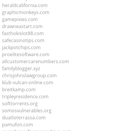
heraldcalifornia.com
graphicmonkeys.com
gamepixies.com
drawneastart.com
fasthokislot88.com
safecasinotips.com
jackpotchips.com
proelitesoftware.com
allcustomercarenumbers.com
familyblogger.xyz
chrisjohnslawgroup.com
klub-vulcan-online.com
breitkamp.com
tripleyresidence.com
softtorrents.org
somosvulnerables.org
duatloterrassa.com
pamufon.com