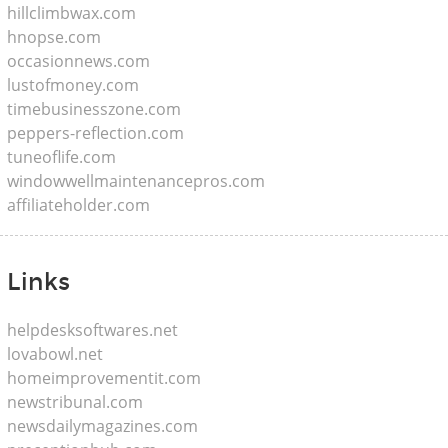
hillclimbwax.com
hnopse.com
occasionnews.com
lustofmoney.com
timebusinesszone.com
peppers-reflection.com
tuneoflife.com
windowwellmaintenancepros.com
affiliateholder.com
Links
helpdesksoftwares.net
lovabowl.net
homeimprovementit.com
newstribunal.com
newsdailymagazines.com