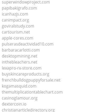
superwindowproject.com
papibakigrafo.com
icanhazjs.com
canimpact.org
goviralstudy.com
cartourism.net
apple-cores.com
pulserasdeactividad10.com
barbaracarlotti.com
desktopmining.net
inthebleachers.net
lexapro-rx-store.com
buyskincareproducts.org
frenchbulldogpuppyforsale.net
kogamasquid.com
themultiplicationtablechart.com
casinoglamour.org
dextercoin.io
christianarticledirectory.org