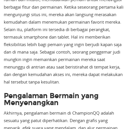
berbagai fitur dan permainan. Ketika seseorang pertama kali
mengunjungi situs ini, mereka akan langsung merasakan
kemudahan dalam menemukan permainan favorit mereka.
Selain itu, platform ini tersedia di berbagai perangkat,
termasuk smartphone dan tablet. Hal ini memberikan
fleksibilitas lebih bagi pemain yang ingin berjudi kapan saja
dan di mana saja. Sebagai contoh, seorang penggemar judi
mungkin ingin memainkan permainan mereka saat
menunggu di antrian atau saat beristirahat di tempat kerja,
dan dengan kemudahan akses ini, mereka dapat melakukan
hal tersebut tanpa kesulitan.
Pengalaman Bermain yang
Menyenangkan
Akhirnya, pengalaman bermain di ChampionQQ adalah
sesuatu yang patut diperhatikan. Dengan grafis yang
menarik, efek suara yang mendalam, dan alur permainan