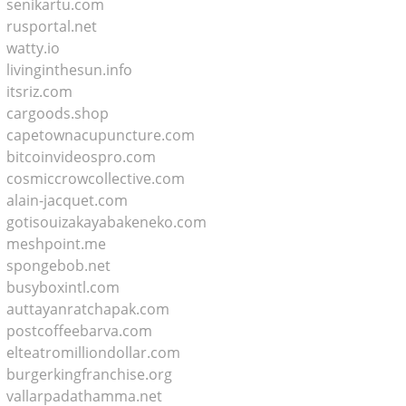
senikartu.com
rusportal.net
watty.io
livinginthesun.info
itsriz.com
cargoods.shop
capetownacupuncture.com
bitcoinvideospro.com
cosmiccrowcollective.com
alain-jacquet.com
gotisouizakayabakeneko.com
meshpoint.me
spongebob.net
busyboxintl.com
auttayanratchapak.com
postcoffeebarva.com
elteatromilliondollar.com
burgerkingfranchise.org
vallarpadathamma.net