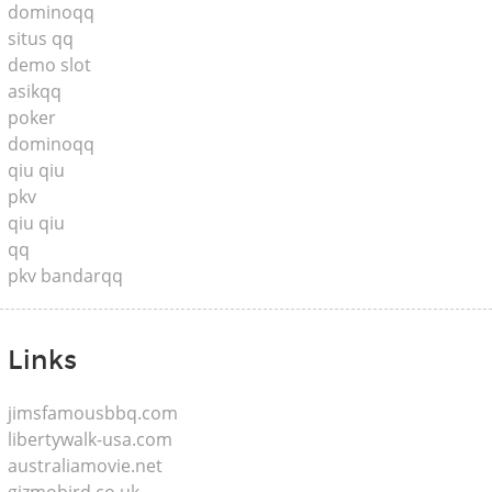
dominoqq
situs qq
demo slot
asikqq
poker
dominoqq
qiu qiu
pkv
qiu qiu
qq
pkv bandarqq
Links
jimsfamousbbq.com
libertywalk-usa.com
australiamovie.net