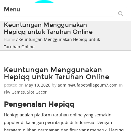
Menu
Keuntungan Menggunakan
Hepiqq untuk Taruhan Online
Home
/ Keuntungan Menggunakan Hepiqq untuk
Taruhan Online
Keuntungan Menggunakan
Hepiqq untuk Taruhan Online
posted on
May 18, 2026
by
admin@ufabetvillageum7.com
in
Pkv Games
,
Slot Gacor
Pengenalan Hepiqq
Hepiqq adalah platform taruhan online yang semakin
populer di kalangan pecinta judi di Indonesia. Dengan
beragam pilihan permainan dan fitur yang menarik, Hepiqq