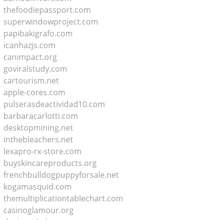
thefoodiepassport.com
superwindowproject.com
papibakigrafo.com
icanhazjs.com
canimpact.org
goviralstudy.com
cartourism.net
apple-cores.com
pulserasdeactividad10.com
barbaracarlotti.com
desktopmining.net
inthebleachers.net
lexapro-rx-store.com
buyskincareproducts.org
frenchbulldogpuppyforsale.net
kogamasquid.com
themultiplicationtablechart.com
casinoglamour.org