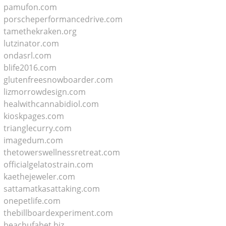
pamufon.com
porscheperformancedrive.com
tamethekraken.org
lutzinator.com
ondasrl.com
blife2016.com
glutenfreesnowboarder.com
lizmorrowdesign.com
healwithcannabidiol.com
kioskpages.com
trianglecurry.com
imagedum.com
thetowerswellnessretreat.com
officialgelatostrain.com
kaethejeweler.com
sattamatkasattaking.com
onepetlife.com
thebillboardexperiment.com
beachufabet.biz