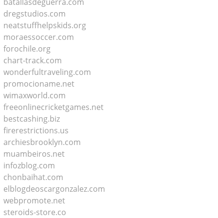
batallasdeguerra.com
dregstudios.com
neatstuffhelpskids.org
moraessoccer.com
forochile.org
chart-track.com
wonderfultraveling.com
promocioname.net
wimaxworld.com
freeonlinecricketgames.net
bestcashing.biz
firerestrictions.us
archiesbrooklyn.com
muambeiros.net
infozblog.com
chonbaihat.com
elblogdeoscargonzalez.com
webpromote.net
steroids-store.co