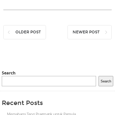
OLDER POST
NEWER POST
Search
Search
Recent Posts
Memahami Teori Pragmatik untuk Pemula