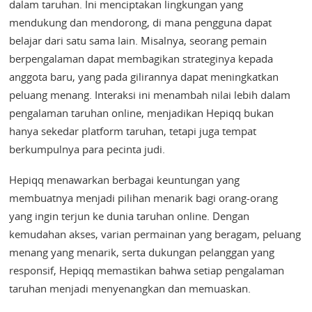
dalam taruhan. Ini menciptakan lingkungan yang
mendukung dan mendorong, di mana pengguna dapat
belajar dari satu sama lain. Misalnya, seorang pemain
berpengalaman dapat membagikan strateginya kepada
anggota baru, yang pada gilirannya dapat meningkatkan
peluang menang. Interaksi ini menambah nilai lebih dalam
pengalaman taruhan online, menjadikan Hepiqq bukan
hanya sekedar platform taruhan, tetapi juga tempat
berkumpulnya para pecinta judi.
Hepiqq menawarkan berbagai keuntungan yang
membuatnya menjadi pilihan menarik bagi orang-orang
yang ingin terjun ke dunia taruhan online. Dengan
kemudahan akses, varian permainan yang beragam, peluang
menang yang menarik, serta dukungan pelanggan yang
responsif, Hepiqq memastikan bahwa setiap pengalaman
taruhan menjadi menyenangkan dan memuaskan.