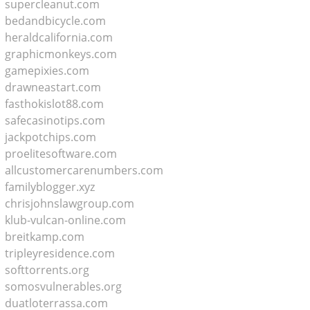
supercleanut.com
bedandbicycle.com
heraldcalifornia.com
graphicmonkeys.com
gamepixies.com
drawneastart.com
fasthokislot88.com
safecasinotips.com
jackpotchips.com
proelitesoftware.com
allcustomercarenumbers.com
familyblogger.xyz
chrisjohnslawgroup.com
klub-vulcan-online.com
breitkamp.com
tripleyresidence.com
softtorrents.org
somosvulnerables.org
duatloterrassa.com