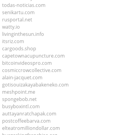
todas-noticias.com
senikartu.com
rusportal.net
watty.io
livinginthesun.info
itsriz.com
cargoods.shop
capetownacupuncture.com
bitcoinvideospro.com
cosmiccrowcollective.com
alain-jacquet.com
gotisouizakayabakeneko.com
meshpoint.me
spongebob.net
busyboxintl.com
auttayanratchapak.com
postcoffeebarva.com
elteatromilliondollar.com