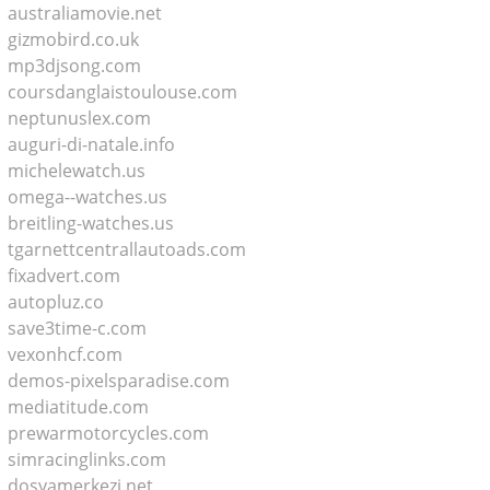
australiamovie.net
gizmobird.co.uk
mp3djsong.com
coursdanglaistoulouse.com
neptunuslex.com
auguri-di-natale.info
michelewatch.us
omega--watches.us
breitling-watches.us
tgarnettcentrallautoads.com
fixadvert.com
autopluz.co
save3time-c.com
vexonhcf.com
demos-pixelsparadise.com
mediatitude.com
prewarmotorcycles.com
simracinglinks.com
dosyamerkezi.net