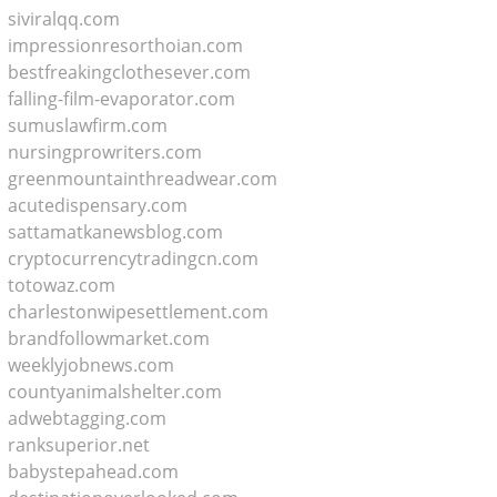
siviralqq.com
impressionresorthoian.com
bestfreakingclothesever.com
falling-film-evaporator.com
sumuslawfirm.com
nursingprowriters.com
greenmountainthreadwear.com
acutedispensary.com
sattamatkanewsblog.com
cryptocurrencytradingcn.com
totowaz.com
charlestonwipesettlement.com
brandfollowmarket.com
weeklyjobnews.com
countyanimalshelter.com
adwebtagging.com
ranksuperior.net
babystepahead.com