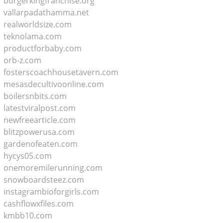
burgerkingfranchise.org
vallarpadathamma.net
realworldsize.com
teknolama.com
productforbaby.com
orb-z.com
fosterscoachhousetavern.com
mesasdecultivoonline.com
boilersnbits.com
latestviralpost.com
newfreearticle.com
blitzpowerusa.com
gardenofeaten.com
hycys05.com
onemoremilerunning.com
snowboardsteez.com
instagrambioforgirls.com
cashflowxfiles.com
kmbb10.com