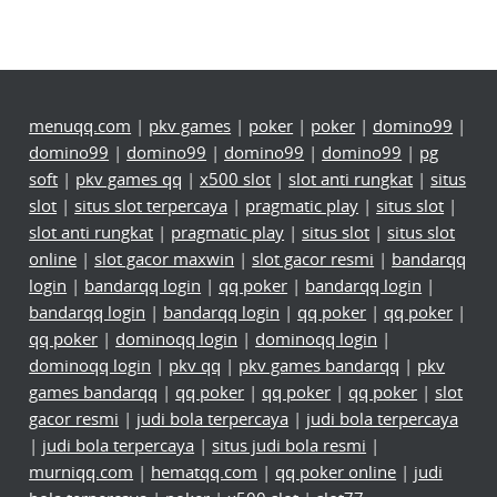
menuqq.com
|
pkv games
|
poker
|
poker
|
domino99
|
domino99
|
domino99
|
domino99
|
domino99
|
pg
soft
|
pkv games qq
|
x500 slot
|
slot anti rungkat
|
situs
slot
|
situs slot terpercaya
|
pragmatic play
|
situs slot
|
slot anti rungkat
|
pragmatic play
|
situs slot
|
situs slot
online
|
slot gacor maxwin
|
slot gacor resmi
|
bandarqq
login
|
bandarqq login
|
qq poker
|
bandarqq login
|
bandarqq login
|
bandarqq login
|
qq poker
|
qq poker
|
qq poker
|
dominoqq login
|
dominoqq login
|
dominoqq login
|
pkv qq
|
pkv games bandarqq
|
pkv
games bandarqq
|
qq poker
|
qq poker
|
qq poker
|
slot
gacor resmi
|
judi bola terpercaya
|
judi bola terpercaya
|
judi bola terpercaya
|
situs judi bola resmi
|
murniqq.com
|
hematqq.com
|
qq poker online
|
judi