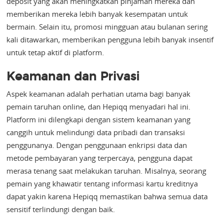
deposit yang akan meningkatkan pinjaman mereka dan
memberikan mereka lebih banyak kesempatan untuk
bermain. Selain itu, promosi mingguan atau bulanan sering
kali ditawarkan, memberikan pengguna lebih banyak insentif
untuk tetap aktif di platform.
Keamanan dan Privasi
Aspek keamanan adalah perhatian utama bagi banyak
pemain taruhan online, dan Hepiqq menyadari hal ini.
Platform ini dilengkapi dengan sistem keamanan yang
canggih untuk melindungi data pribadi dan transaksi
penggunanya. Dengan penggunaan enkripsi data dan
metode pembayaran yang terpercaya, pengguna dapat
merasa tenang saat melakukan taruhan. Misalnya, seorang
pemain yang khawatir tentang informasi kartu kreditnya
dapat yakin karena Hepiqq memastikan bahwa semua data
sensitif terlindungi dengan baik.