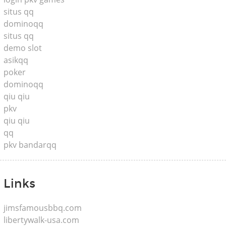
situs qq
dominoqq
situs qq
demo slot
asikqq
poker
dominoqq
qiu qiu
pkv
qiu qiu
qq
pkv bandarqq
Links
jimsfamousbbq.com
libertywalk-usa.com