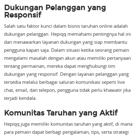
Dukungan Pelanggan yang
Responsif
Salah satu faktor kunci dalam bisnis taruhan online adalah
dukungan pelanggan. Hepiqq memahami pentingnya hal ini
dan menawarkan layanan dukungan yang siap membantu
pengguna kapan saja. Dalam situasi ketika seorang pemain
mengalami masalah dengan akun atau memiliki pertanyaan
tentang permainan, mereka dapat menghubungi tim
dukungan yang responsif. Dengan layanan pelanggan yang
tersedia melalui berbagai saluran komunikasi seperti live
chat, email, dan telepon, pengguna tidak perlu khawatir jika
terjadi kendala.
Komunitas Taruhan yang Aktif
Hepiqq juga memiliki komunitas taruhan yang aktif, di mana
para pemain dapat berbagi pengalaman, tips, serta strategi