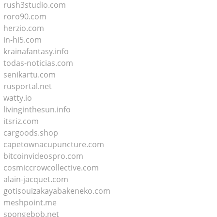
rush3studio.com
roro90.com
herzio.com
in-hi5.com
krainafantasy.info
todas-noticias.com
senikartu.com
rusportal.net
watty.io
livinginthesun.info
itsriz.com
cargoods.shop
capetownacupuncture.com
bitcoinvideospro.com
cosmiccrowcollective.com
alain-jacquet.com
gotisouizakayabakeneko.com
meshpoint.me
spongebob.net