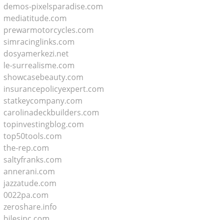
demos-pixelsparadise.com
mediatitude.com
prewarmotorcycles.com
simracinglinks.com
dosyamerkezi.net
le-surrealisme.com
showcasebeauty.com
insurancepolicyexpert.com
statkeycompany.com
carolinadeckbuilders.com
topinvestingblog.com
top50tools.com
the-rep.com
saltyfranks.com
annerani.com
jazzatude.com
0022pa.com
zeroshare.info
bilesinc.com