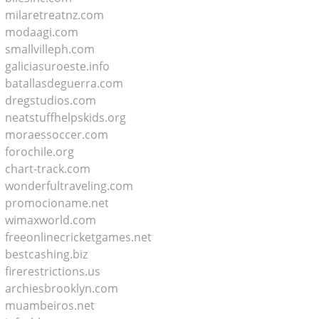
milaretreatnz.com
modaagi.com
smallvilleph.com
galiciasuroeste.info
batallasdeguerra.com
dregstudios.com
neatstuffhelpskids.org
moraessoccer.com
forochile.org
chart-track.com
wonderfultraveling.com
promocioname.net
wimaxworld.com
freeonlinecricketgames.net
bestcashing.biz
firerestrictions.us
archiesbrooklyn.com
muambeiros.net