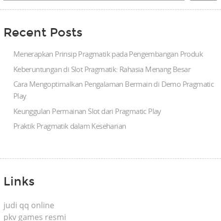
Recent Posts
Menerapkan Prinsip Pragmatik pada Pengembangan Produk
Keberuntungan di Slot Pragmatik: Rahasia Menang Besar
Cara Mengoptimalkan Pengalaman Bermain di Demo Pragmatic
Play
Keunggulan Permainan Slot dari Pragmatic Play
Praktik Pragmatik dalam Keseharian
Links
judi qq online
pkv games resmi