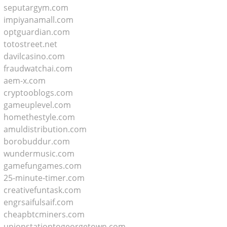
seputargym.com
impiyanamall.com
optguardian.com
totostreet.net
davilcasino.com
fraudwatchai.com
aem-x.com
cryptooblogs.com
gameuplevel.com
homethestyle.com
amuldistribution.com
borobuddur.com
wundermusic.com
gamefungames.com
25-minute-timer.com
creativefuntask.com
engrsaifulsaif.com
cheapbtcminers.com
unionstationtogeorgetown.com