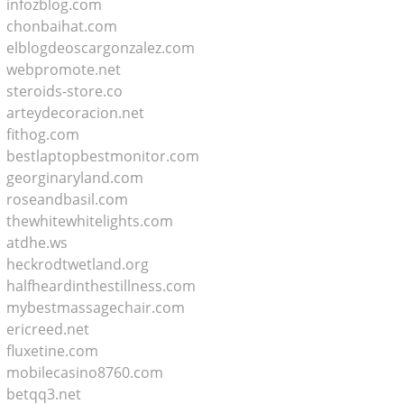
infozblog.com
chonbaihat.com
elblogdeoscargonzalez.com
webpromote.net
steroids-store.co
arteydecoracion.net
fithog.com
bestlaptopbestmonitor.com
georginaryland.com
roseandbasil.com
thewhitewhitelights.com
atdhe.ws
heckrodtwetland.org
halfheardinthestillness.com
mybestmassagechair.com
ericreed.net
fluxetine.com
mobilecasino8760.com
betqq3.net