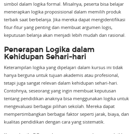
simbol dalam logika formal. Misalnya, peserta bisa belajar
menerapkan logika proposisional dalam memilih produk
terbaik saat berbelanja. Jika mereka dapat mengidentifikasi
fitur-fitur yang penting dan membuat argumen logis,
keputusan belanja akan menjadi lebih mudah dan rasional.
Penerapan Logika dalam
Kehidupan Sehari-hari
Keterampilan logika yang dipelajari dalam kursus ini tidak
hanya berguna untuk tujuan akademis atau profesional,
tetapi juga sangat relevan dalam kehidupan sehari-hari.
Contohnya, seseorang yang ingin membuat keputusan
tentang pendidikan anaknya bisa menggunakan logika untuk
mengevaluasi berbagai pilihan sekolah. Mereka dapat
mempertimbangkan berbagai faktor seperti jarak, biaya, dan
kualitas pendidikan dengan cara yang sistematik.