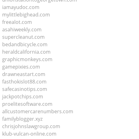
iamayudoc.com
mylittlebighead.com
freealot.com
asahiweekly.com
supercleanut.com
bedandbicycle.com
heraldcalifornia.com
graphicmonkeys.com
gamepixies.com
drawneastart.com
fasthokislot88.com
safecasinotips.com
jackpotchips.com
proelitesoftware.com
allcustomercarenumbers.com
familyblogger.xyz
chrisjohnslawgroup.com
klub-vulcan-online.com