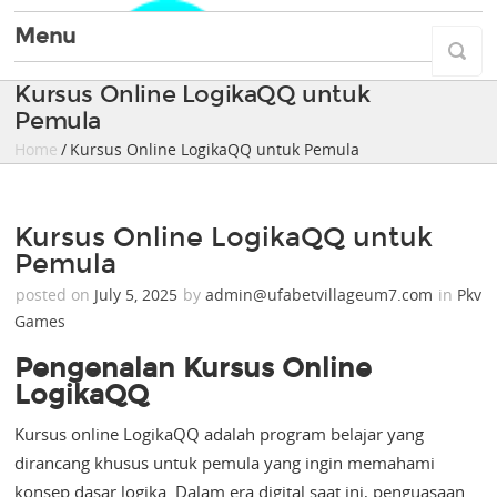
Menu
Kursus Online LogikaQQ untuk
Pemula
Home
/ Kursus Online LogikaQQ untuk Pemula
Kursus Online LogikaQQ untuk
Pemula
posted on
July 5, 2025
by
admin@ufabetvillageum7.com
in
Pkv
Games
Pengenalan Kursus Online
LogikaQQ
Kursus online LogikaQQ adalah program belajar yang
dirancang khusus untuk pemula yang ingin memahami
konsep dasar logika. Dalam era digital saat ini, penguasaan