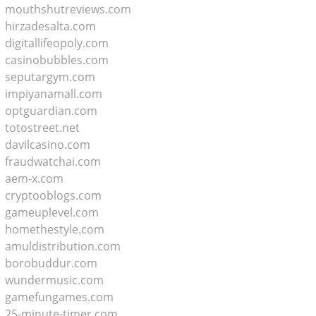
mouthshutreviews.com
hirzadesalta.com
digitallifeopoly.com
casinobubbles.com
seputargym.com
impiyanamall.com
optguardian.com
totostreet.net
davilcasino.com
fraudwatchai.com
aem-x.com
cryptooblogs.com
gameuplevel.com
homethestyle.com
amuldistribution.com
borobuddur.com
wundermusic.com
gamefungames.com
25-minute-timer.com