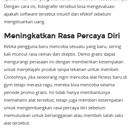
Dengan cara ini, fotografer tersebut bisa mengevaluasi
apakah software tersebut intuitif dan efektif sebelum
mengeluarkan uang.
Meningkatkan Rasa Percaya Diri
Ketika pengguna baru mencoba sesuatu yang baru, sering
kali muncul rasa cemas dan skeptis. Demo gratis dapat
mengurangi perasaan ini dengan memberikan kesempatan
untuk menjelajahi produk tanpa tekanan untuk membeli.
Contohnya, jika seseorang ingin mencoba alat fitness baru di
gym tetapi merasa ragu, mereka bisa mencoba selama
periode promo gratis. Ini tidak hanya membantunya
memahami alat tersebut, tetapi juga memberi kesempatan
untuk mengembangkan rasa percaya diri sebelum
memutuskan untuk berlangganan atau membeli salah satu
alat tersebut.