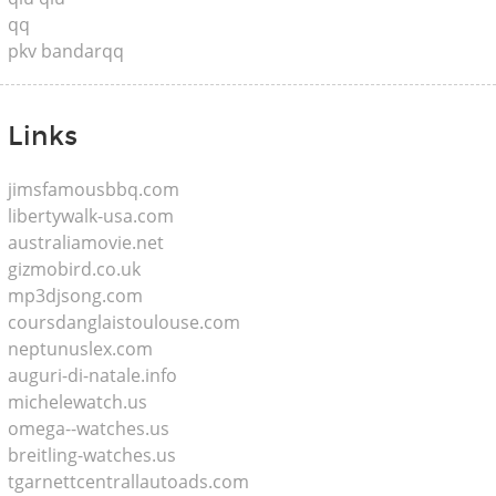
qq
pkv bandarqq
Links
jimsfamousbbq.com
libertywalk-usa.com
australiamovie.net
gizmobird.co.uk
mp3djsong.com
coursdanglaistoulouse.com
neptunuslex.com
auguri-di-natale.info
michelewatch.us
omega--watches.us
breitling-watches.us
tgarnettcentrallautoads.com