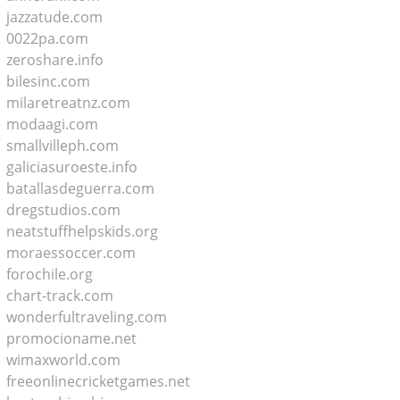
jazzatude.com
0022pa.com
zeroshare.info
bilesinc.com
milaretreatnz.com
modaagi.com
smallvilleph.com
galiciasuroeste.info
batallasdeguerra.com
dregstudios.com
neatstuffhelpskids.org
moraessoccer.com
forochile.org
chart-track.com
wonderfultraveling.com
promocioname.net
wimaxworld.com
freeonlinecricketgames.net