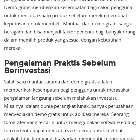
Demo gratis memberikan kesempatan bagi calon pengguna
untuk mencoba suatu produk sebelum mereka membuat
keputusan untuk membeli. Manfaat dari demo gratis sangat
beragam dan bisa menjadi faktor penentu bagi banyak orang
dalam memilih produk yang sesuai dengan kebutuhan
mereka.
Pengalaman Praktis Sebelum
Berinvestasi
Salah satu manfaat utama dari demo gratis adalah
memberikan kesempatan bagi pengguna untuk merasakan
pengalaman langsung sebelum melakukan investasi.
Misalnya, dalam dunia perangkat lunak, banyak perusahaan
menyediakan demo gratis untuk aplikasi mereka. Seorang
fotografer yang tertarik untuk menggunakan software editing
foto tertentu dapat mencoba versi demo untuk melihat
apakah fitur-fitur yang ditawarkan memenuhi kebutuhannya.