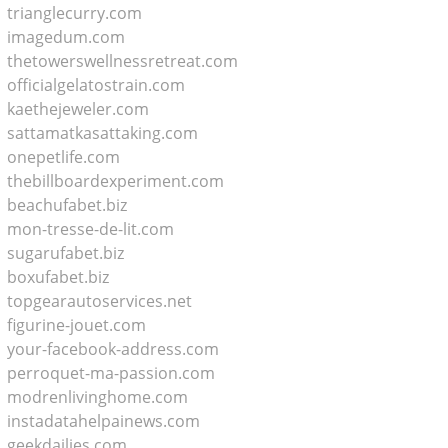
trianglecurry.com
imagedum.com
thetowerswellnessretreat.com
officialgelatostrain.com
kaethejeweler.com
sattamatkasattaking.com
onepetlife.com
thebillboardexperiment.com
beachufabet.biz
mon-tresse-de-lit.com
sugarufabet.biz
boxufabet.biz
topgearautoservices.net
figurine-jouet.com
your-facebook-address.com
perroquet-ma-passion.com
modrenlivinghome.com
instadatahelpainews.com
geekdailies.com