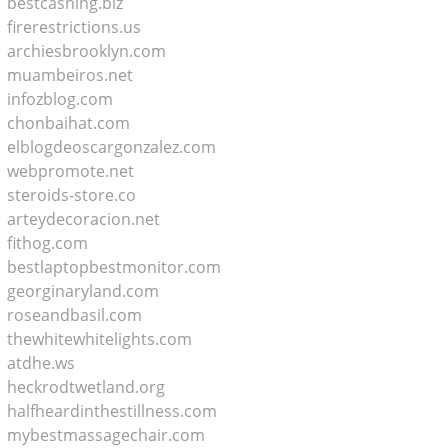
bestcashing.biz
firerestrictions.us
archiesbrooklyn.com
muambeiros.net
infozblog.com
chonbaihat.com
elblogdeoscargonzalez.com
webpromote.net
steroids-store.co
arteydecoracion.net
fithog.com
bestlaptopbestmonitor.com
georginaryland.com
roseandbasil.com
thewhitewhitelights.com
atdhe.ws
heckrodtwetland.org
halfheardinthestillness.com
mybestmassagechair.com