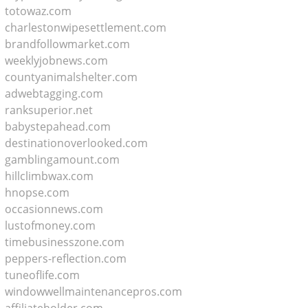
totowaz.com
charlestonwipesettlement.com
brandfollowmarket.com
weeklyjobnews.com
countyanimalshelter.com
adwebtagging.com
ranksuperior.net
babystepahead.com
destinationoverlooked.com
gamblingamount.com
hillclimbwax.com
hnopse.com
occasionnews.com
lustofmoney.com
timebusinesszone.com
peppers-reflection.com
tuneoflife.com
windowwellmaintenancepros.com