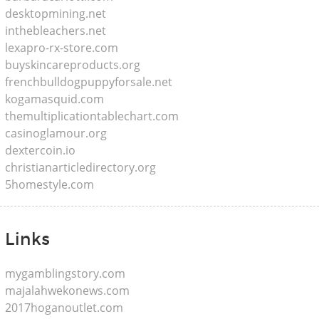
desktopmining.net
inthebleachers.net
lexapro-rx-store.com
buyskincareproducts.org
frenchbulldogpuppyforsale.net
kogamasquid.com
themultiplicationtablechart.com
casinoglamour.org
dextercoin.io
christianarticledirectory.org
5homestyle.com
Links
mygamblingstory.com
majalahwekonews.com
2017hoganoutlet.com