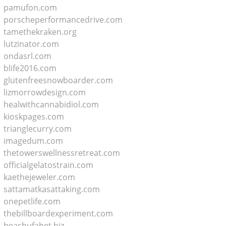
pamufon.com
porscheperformancedrive.com
tamethekraken.org
lutzinator.com
ondasrl.com
blife2016.com
glutenfreesnowboarder.com
lizmorrowdesign.com
healwithcannabidiol.com
kioskpages.com
trianglecurry.com
imagedum.com
thetowerswellnessretreat.com
officialgelatostrain.com
kaethejeweler.com
sattamatkasattaking.com
onepetlife.com
thebillboardexperiment.com
beachufabet.biz