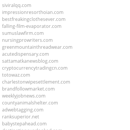
siviralqq.com
impressionresorthoian.com
bestfreakingclothesever.com
falling-film-evaporator.com
sumuslawfirm.com
nursingprowriters.com
greenmountainthreadwear.com
acutedispensary.com
sattamatkanewsblog.com
cryptocurrencytradingcn.com
totowaz.com
charlestonwipesettlement.com
brandfollowmarket.com
weeklyjobnews.com
countyanimalshelter.com
adwebtagging.com
ranksuperior.net
babystepahead.com