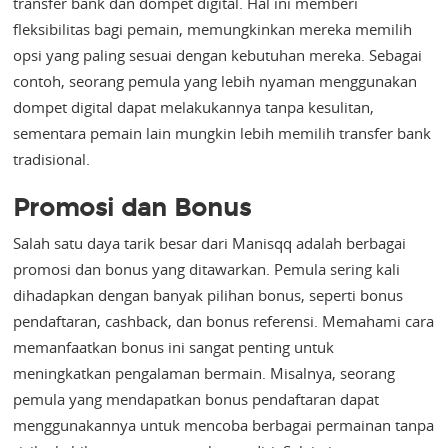
transfer bank dan dompet digital. Hal ini memberi
fleksibilitas bagi pemain, memungkinkan mereka memilih
opsi yang paling sesuai dengan kebutuhan mereka. Sebagai
contoh, seorang pemula yang lebih nyaman menggunakan
dompet digital dapat melakukannya tanpa kesulitan,
sementara pemain lain mungkin lebih memilih transfer bank
tradisional.
Promosi dan Bonus
Salah satu daya tarik besar dari Manisqq adalah berbagai
promosi dan bonus yang ditawarkan. Pemula sering kali
dihadapkan dengan banyak pilihan bonus, seperti bonus
pendaftaran, cashback, dan bonus referensi. Memahami cara
memanfaatkan bonus ini sangat penting untuk
meningkatkan pengalaman bermain. Misalnya, seorang
pemula yang mendapatkan bonus pendaftaran dapat
menggunakannya untuk mencoba berbagai permainan tanpa