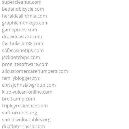
supercleanut.com
bedandbicycle.com
heraldcalifornia.com
graphicmonkeys.com
gamepixies.com
drawneastart.com
fasthokislot88.com
safecasinotips.com
jackpotchips.com
proelitesoftware.com
allcustomercarenumbers.com
familyblogger.xyz
chrisjohnslawgroup.com
klub-vulcan-online.com
breitkamp.com
tripleyresidence.com
softtorrents.org
somosvulnerables.org
duatloterrassa.com