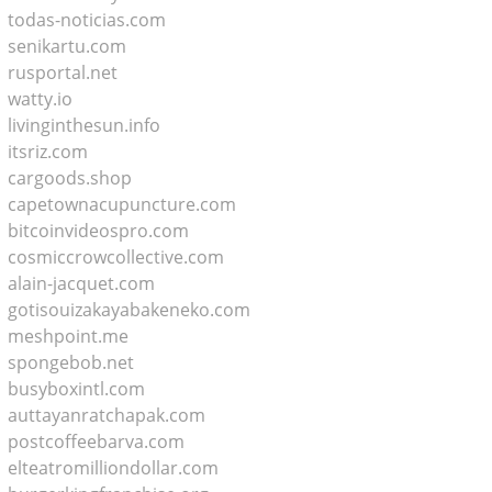
todas-noticias.com
senikartu.com
rusportal.net
watty.io
livinginthesun.info
itsriz.com
cargoods.shop
capetownacupuncture.com
bitcoinvideospro.com
cosmiccrowcollective.com
alain-jacquet.com
gotisouizakayabakeneko.com
meshpoint.me
spongebob.net
busyboxintl.com
auttayanratchapak.com
postcoffeebarva.com
elteatromilliondollar.com