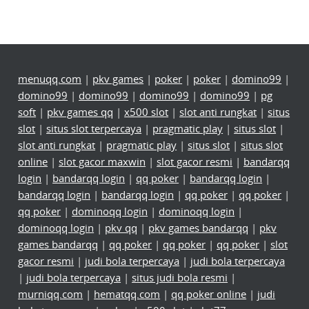
menuqq.com
|
pkv games
|
poker
|
poker
|
domino99
|
domino99
|
domino99
|
domino99
|
domino99
|
pg
soft
|
pkv games qq
|
x500 slot
|
slot anti rungkat
|
situs
slot
|
situs slot terpercaya
|
pragmatic play
|
situs slot
|
slot anti rungkat
|
pragmatic play
|
situs slot
|
situs slot
online
|
slot gacor maxwin
|
slot gacor resmi
|
bandarqq
login
|
bandarqq login
|
qq poker
|
bandarqq login
|
bandarqq login
|
bandarqq login
|
qq poker
|
qq poker
|
qq poker
|
dominoqq login
|
dominoqq login
|
dominoqq login
|
pkv qq
|
pkv games bandarqq
|
pkv
games bandarqq
|
qq poker
|
qq poker
|
qq poker
|
slot
gacor resmi
|
judi bola terpercaya
|
judi bola terpercaya
|
judi bola terpercaya
|
situs judi bola resmi
|
murniqq.com
|
hematqq.com
|
qq poker online
|
judi