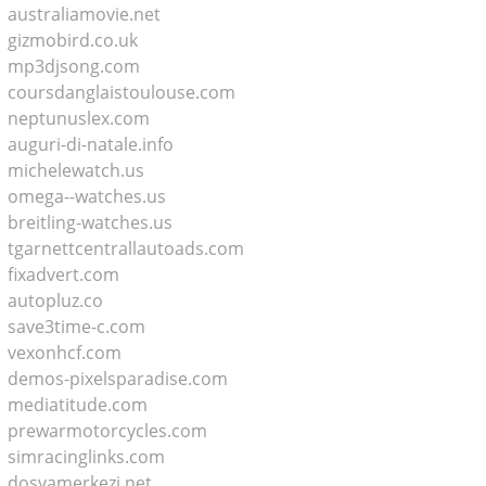
australiamovie.net
gizmobird.co.uk
mp3djsong.com
coursdanglaistoulouse.com
neptunuslex.com
auguri-di-natale.info
michelewatch.us
omega--watches.us
breitling-watches.us
tgarnettcentrallautoads.com
fixadvert.com
autopluz.co
save3time-c.com
vexonhcf.com
demos-pixelsparadise.com
mediatitude.com
prewarmotorcycles.com
simracinglinks.com
dosyamerkezi.net