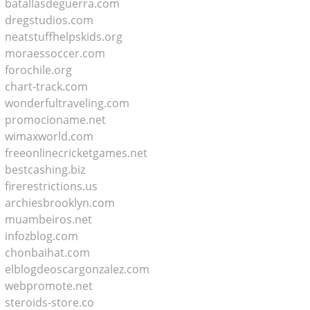
batallasdeguerra.com
dregstudios.com
neatstuffhelpskids.org
moraessoccer.com
forochile.org
chart-track.com
wonderfultraveling.com
promocioname.net
wimaxworld.com
freeonlinecricketgames.net
bestcashing.biz
firerestrictions.us
archiesbrooklyn.com
muambeiros.net
infozblog.com
chonbaihat.com
elblogdeoscargonzalez.com
webpromote.net
steroids-store.co