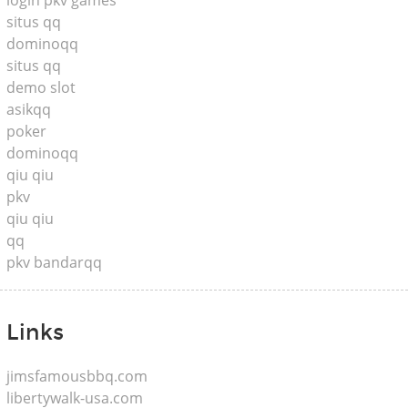
login pkv games
situs qq
dominoqq
situs qq
demo slot
asikqq
poker
dominoqq
qiu qiu
pkv
qiu qiu
qq
pkv bandarqq
Links
jimsfamousbbq.com
libertywalk-usa.com