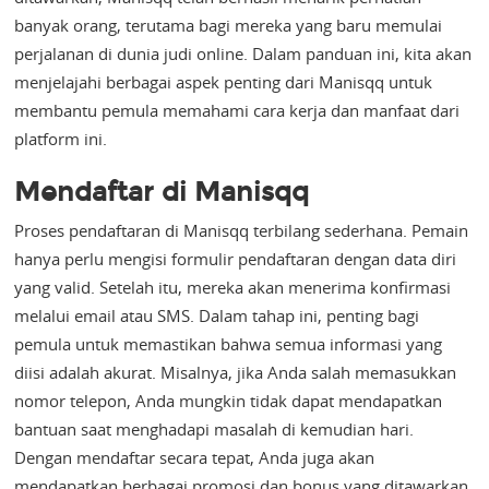
banyak orang, terutama bagi mereka yang baru memulai
perjalanan di dunia judi online. Dalam panduan ini, kita akan
menjelajahi berbagai aspek penting dari Manisqq untuk
membantu pemula memahami cara kerja dan manfaat dari
platform ini.
Mendaftar di Manisqq
Proses pendaftaran di Manisqq terbilang sederhana. Pemain
hanya perlu mengisi formulir pendaftaran dengan data diri
yang valid. Setelah itu, mereka akan menerima konfirmasi
melalui email atau SMS. Dalam tahap ini, penting bagi
pemula untuk memastikan bahwa semua informasi yang
diisi adalah akurat. Misalnya, jika Anda salah memasukkan
nomor telepon, Anda mungkin tidak dapat mendapatkan
bantuan saat menghadapi masalah di kemudian hari.
Dengan mendaftar secara tepat, Anda juga akan
mendapatkan berbagai promosi dan bonus yang ditawarkan