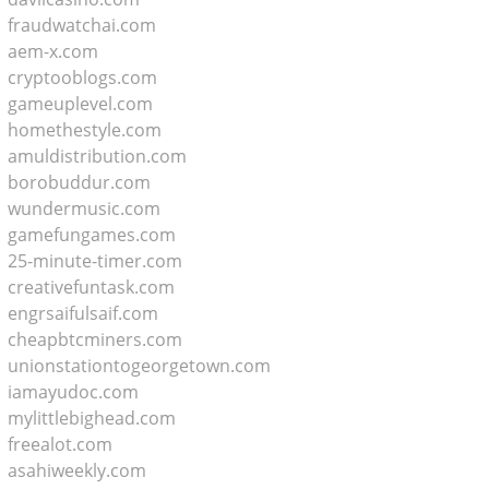
fraudwatchai.com
aem-x.com
cryptooblogs.com
gameuplevel.com
homethestyle.com
amuldistribution.com
borobuddur.com
wundermusic.com
gamefungames.com
25-minute-timer.com
creativefuntask.com
engrsaifulsaif.com
cheapbtcminers.com
unionstationtogeorgetown.com
iamayudoc.com
mylittlebighead.com
freealot.com
asahiweekly.com