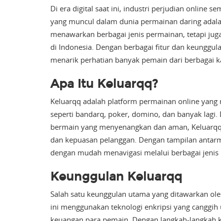
Di era digital saat ini, industri perjudian online
yang muncul dalam dunia permainan daring adalah
menawarkan berbagai jenis permainan, tetapi juga 
di Indonesia. Dengan berbagai fitur dan keunggul
menarik perhatian banyak pemain dari berbagai k
Apa Itu Keluarqq?
Keluarqq adalah platform permainan online yan
seperti bandarq, poker, domino, dan banyak lagi
bermain yang menyenangkan dan aman, Keluarqq 
dan kepuasan pelanggan. Dengan tampilan antarm
dengan mudah menavigasi melalui berbagai jenis 
Keunggulan Keluarqq
Salah satu keunggulan utama yang ditawarkan ol
ini menggunakan teknologi enkripsi yang canggih 
keuangan para pemain. Dengan langkah-langkah 