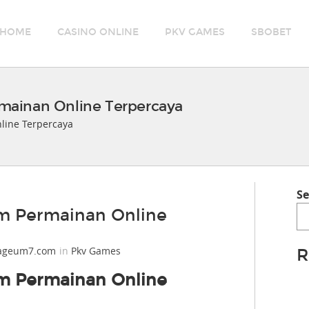
HOME
CASINO ONLINE
PKV GAMES
SBOBET
mainan Online Terpercaya
line Terpercaya
Se
rm Permainan Online
lageum7.com
in
Pkv Games
R
rm Permainan Online