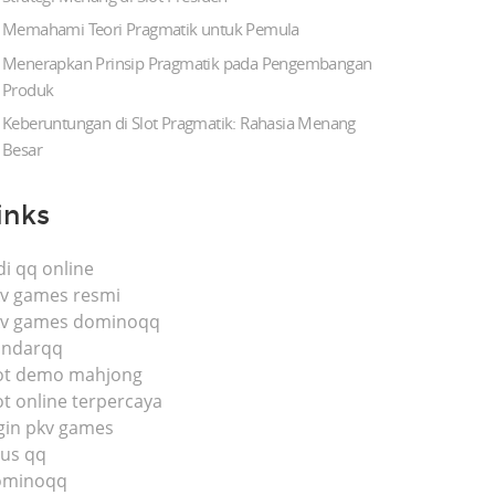
Memahami Teori Pragmatik untuk Pemula
Menerapkan Prinsip Pragmatik pada Pengembangan
Produk
Keberuntungan di Slot Pragmatik: Rahasia Menang
Besar
inks
di qq online
v games resmi
kv games dominoqq
andarqq
ot demo mahjong
ot online terpercaya
gin pkv games
tus qq
ominoqq