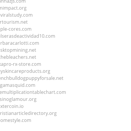
anhazjs.com
nimpact.org
viralstudy.com
rtourism.net
ple-cores.com
lserasdeactividad10.com
rbaracarlotti.com
sktopmining.net
thebleachers.net
xapro-rx-store.com
yskincareproducts.org
enchbulldogpuppyforsale.net
ogamasquid.com
emultiplicationtablechart.com
sinoglamour.org
xtercoin.io
ristianarticledirectory.org
omestyle.com