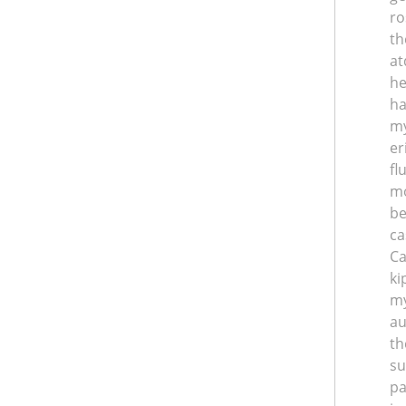
ro
th
at
he
ha
my
er
fl
mo
be
ca
Ca
ki
m
au
th
su
pa