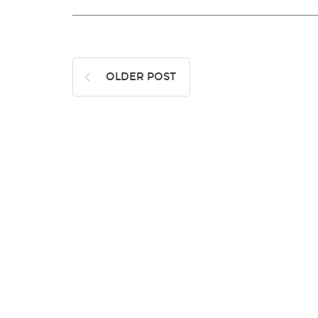
OLDER POST