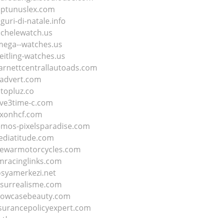
ptunuslex.com
guri-di-natale.info
chelewatch.us
ega--watches.us
eitling-watches.us
arnettcentrallautoads.com
xadvert.com
topluz.co
ve3time-c.com
xonhcf.com
mos-pixelsparadise.com
diatitude.com
ewarmotorcycles.com
mracinglinks.com
syamerkezi.net
-surrealisme.com
howcasebeauty.com
surancepolicyexpert.com