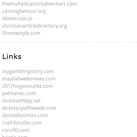
themultiplicationtablechart.com
casinoglamour.org
dextercoin.io
christianarticledirectory.org
5homestyle.com
Links
mygamblingstory.com
majalahwekonews.com
2017hoganoutlet.com
pelmanec.com
domino99qq.net
directoryoftheweb.com
donttellashton.com
rush3studio.com
roro90.com