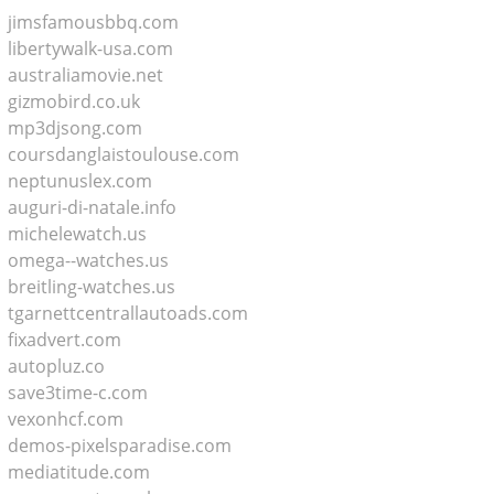
jimsfamousbbq.com
libertywalk-usa.com
australiamovie.net
gizmobird.co.uk
mp3djsong.com
coursdanglaistoulouse.com
neptunuslex.com
auguri-di-natale.info
michelewatch.us
omega--watches.us
breitling-watches.us
tgarnettcentrallautoads.com
fixadvert.com
autopluz.co
save3time-c.com
vexonhcf.com
demos-pixelsparadise.com
mediatitude.com