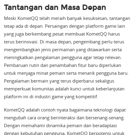
Tantangan dan Masa Depan
Meski KometQQ telah meraih banyak kesuksesan, tantangan
tetap ada di depan. Persaingan dengan platform game lain
yang juga berkembang pesat membuat KometQQ harus
terus berinovasi. Di masa depan, pengembang perlu terus
mengembangkan jenis permainan yang ditawarkan serta
meningkatkan pengalaman pengguna agar tetap relevan.
Pembaruan rutin dan penambahan fitur baru diperlukan
untuk menjaga minat pemain serta menarik pengguna baru.
Pengalaman bermain yang terus diperbarui sekaligus
memperkuat komunitas adalah kunci untuk keberlanjutan
platform ini di industri game yang kompetitif.
KometQQ adalah contoh nyata bagaimana teknologi dapat
mengubah cara orang berinteraksi dan bersenang-senang.
Dengan memahami dinamika pemain dan beradaptasi
dengan kebutuhan pengguna, KometQQ berpotensi untuk