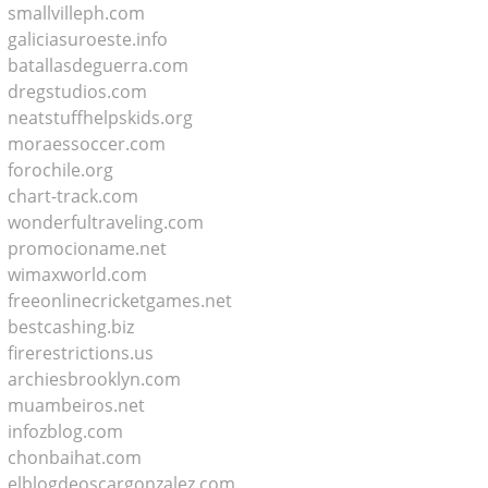
smallvilleph.com
galiciasuroeste.info
batallasdeguerra.com
dregstudios.com
neatstuffhelpskids.org
moraessoccer.com
forochile.org
chart-track.com
wonderfultraveling.com
promocioname.net
wimaxworld.com
freeonlinecricketgames.net
bestcashing.biz
firerestrictions.us
archiesbrooklyn.com
muambeiros.net
infozblog.com
chonbaihat.com
elblogdeoscargonzalez.com