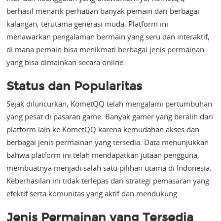
berhasil menarik perhatian banyak pemain dari berbagai
kalangan, terutama generasi muda. Platform ini
menawarkan pengalaman bermain yang seru dan interaktif,
di mana pemain bisa menikmati berbagai jenis permainan
yang bisa dimainkan secara online.
Status dan Popularitas
Sejak diluncurkan, KometQQ telah mengalami pertumbuhan
yang pesat di pasaran game. Banyak gamer yang beralih dari
platform lain ke KometQQ karena kemudahan akses dan
berbagai jenis permainan yang tersedia. Data menunjukkan
bahwa platform ini telah mendapatkan jutaan pengguna,
membuatnya menjadi salah satu pilihan utama di Indonesia.
Keberhasilan ini tidak terlepas dari strategi pemasaran yang
efektif serta komunitas yang aktif dan mendukung.
Jenis Permainan yang Tersedia