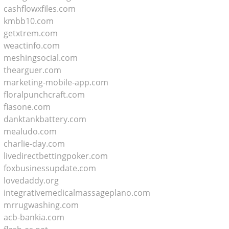
cashflowxfiles.com
kmbb10.com
getxtrem.com
weactinfo.com
meshingsocial.com
thearguer.com
marketing-mobile-app.com
floralpunchcraft.com
fiasone.com
danktankbattery.com
mealudo.com
charlie-day.com
livedirectbettingpoker.com
foxbusinessupdate.com
lovedaddy.org
integrativemedicalmassageplano.com
mrrugwashing.com
acb-bankia.com