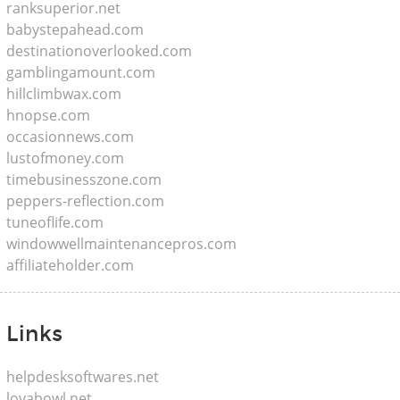
ranksuperior.net
babystepahead.com
destinationoverlooked.com
gamblingamount.com
hillclimbwax.com
hnopse.com
occasionnews.com
lustofmoney.com
timebusinesszone.com
peppers-reflection.com
tuneoflife.com
windowwellmaintenancepros.com
affiliateholder.com
Links
helpdesksoftwares.net
lovabowl.net