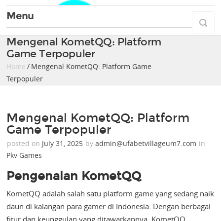
Menu
Mengenal KometQQ: Platform
Game Terpopuler
Home
/ Mengenal KometQQ: Platform Game
Terpopuler
Mengenal KometQQ: Platform
Game Terpopuler
posted on
July 31, 2025
by
admin@ufabetvillageum7.com
in
Pkv Games
Pengenalan KometQQ
KometQQ adalah salah satu platform game yang sedang naik
daun di kalangan para gamer di Indonesia. Dengan berbagai
fitur dan keunggulan yang ditawarkannya, KometQQ