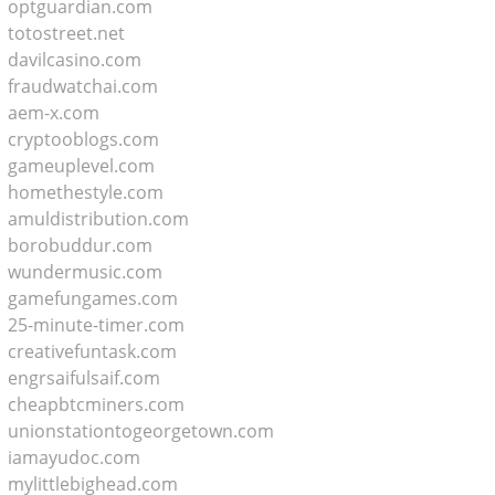
optguardian.com
totostreet.net
davilcasino.com
fraudwatchai.com
aem-x.com
cryptooblogs.com
gameuplevel.com
homethestyle.com
amuldistribution.com
borobuddur.com
wundermusic.com
gamefungames.com
25-minute-timer.com
creativefuntask.com
engrsaifulsaif.com
cheapbtcminers.com
unionstationtogeorgetown.com
iamayudoc.com
mylittlebighead.com