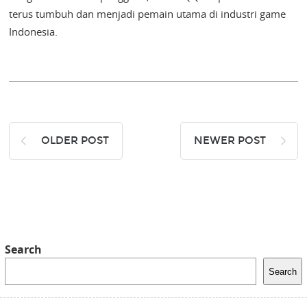
terus tumbuh dan menjadi pemain utama di industri game
Indonesia.
OLDER POST
NEWER POST
Search
Search