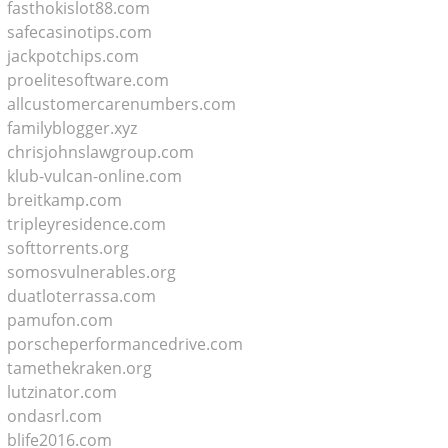
fasthokislot88.com
safecasinotips.com
jackpotchips.com
proelitesoftware.com
allcustomercarenumbers.com
familyblogger.xyz
chrisjohnslawgroup.com
klub-vulcan-online.com
breitkamp.com
tripleyresidence.com
softtorrents.org
somosvulnerables.org
duatloterrassa.com
pamufon.com
porscheperformancedrive.com
tamethekraken.org
lutzinator.com
ondasrl.com
blife2016.com