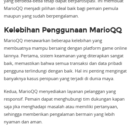
yang berbeda-beda tetap dapat berpartisipasi. Ini membuat
MarioQQ menjadi pilihan ideal baik bagi pemain pemula
maupun yang sudah berpengalaman.
Kelebihan Penggunaan MarioQQ
MarioQQ menawarkan beberapa kelebihan yang
membuatnya mampu bersaing dengan platform game online
lainnya. Pertama, sistem keamanan yang diterapkan sangat
baik, memastikan bahwa semua transaksi dan data pribadi
pengguna terlindungi dengan baik. Hal ini penting mengingat
banyaknya kasus penipuan yang terjadi di dunia maya.
Kedua, MarioQQ menyediakan layanan pelanggan yang
responsif. Pemain dapat menghubungi tim dukungan kapan
saja jika menghadapi masalah atau memiliki pertanyaan,
sehingga memberikan pengalaman bermain yang lebih
nyaman dan aman.