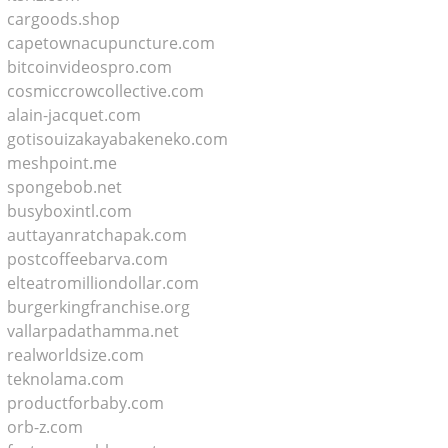
cargoods.shop
capetownacupuncture.com
bitcoinvideospro.com
cosmiccrowcollective.com
alain-jacquet.com
gotisouizakayabakeneko.com
meshpoint.me
spongebob.net
busyboxintl.com
auttayanratchapak.com
postcoffeebarva.com
elteatromilliondollar.com
burgerkingfranchise.org
vallarpadathamma.net
realworldsize.com
teknolama.com
productforbaby.com
orb-z.com