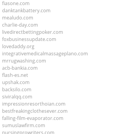
fiasone.com
danktankbattery.com
mealudo.com
charlie-day.com
livedirectbettingpoker.com
foxbusinessupdate.com
lovedaddy.org
integrativemedicalmassageplano.com
mrrugwashing.com
acb-bankia.com
flash-es.net
upshak.com
backsilo.com
siviralqq.com
impressionresorthoian.com
bestfreakingclothesever.com
falling-film-evaporator.com
sumuslawfirm.com
nursingprowriters.com