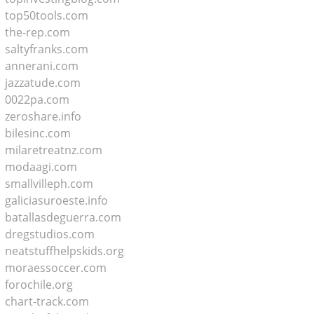
top50tools.com
the-rep.com
saltyfranks.com
annerani.com
jazzatude.com
0022pa.com
zeroshare.info
bilesinc.com
milaretreatnz.com
modaagi.com
smallvilleph.com
galiciasuroeste.info
batallasdeguerra.com
dregstudios.com
neatstuffhelpskids.org
moraessoccer.com
forochile.org
chart-track.com