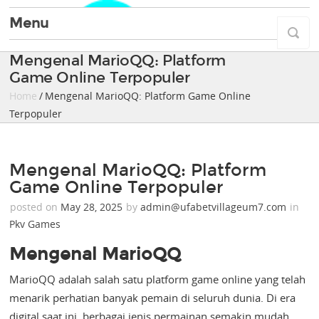
Menu
Mengenal MarioQQ: Platform
Game Online Terpopuler
Home
/ Mengenal MarioQQ: Platform Game Online
Terpopuler
Mengenal MarioQQ: Platform
Game Online Terpopuler
posted on
May 28, 2025
by
admin@ufabetvillageum7.com
in
Pkv Games
Mengenal MarioQQ
MarioQQ adalah salah satu platform game online yang telah
menarik perhatian banyak pemain di seluruh dunia. Di era
digital saat ini, berbagai jenis permainan semakin mudah