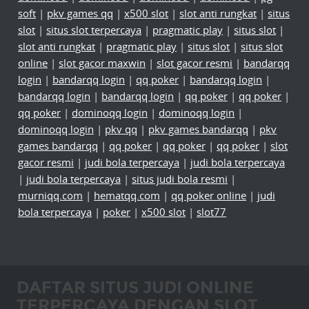
soft
|
pkv games qq
|
x500 slot
|
slot anti rungkat
|
situs
slot
|
situs slot terpercaya
|
pragmatic play
|
situs slot
|
slot anti rungkat
|
pragmatic play
|
situs slot
|
situs slot
online
|
slot gacor maxwin
|
slot gacor resmi
|
bandarqq
login
|
bandarqq login
|
qq poker
|
bandarqq login
|
bandarqq login
|
bandarqq login
|
qq poker
|
qq poker
|
qq poker
|
dominoqq login
|
dominoqq login
|
dominoqq login
|
pkv qq
|
pkv games bandarqq
|
pkv
games bandarqq
|
qq poker
|
qq poker
|
qq poker
|
slot
gacor resmi
|
judi bola terpercaya
|
judi bola terpercaya
|
judi bola terpercaya
|
situs judi bola resmi
|
murniqq.com
|
hematqq.com
|
qq poker online
|
judi
bola terpercaya
|
poker
|
x500 slot
|
slot77
DAFTAR SITUS JUDI ONLINE
TERPERCAYA DENGAN SLOT