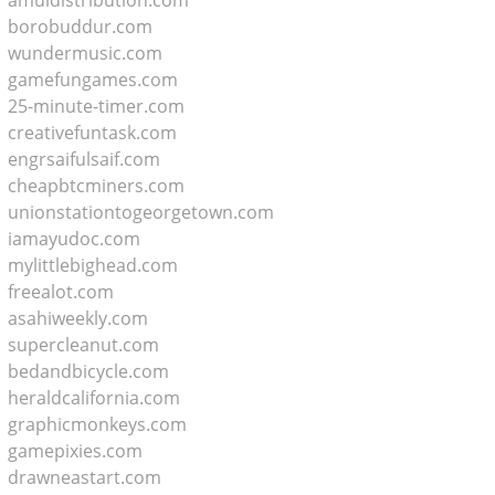
amuldistribution.com
borobuddur.com
wundermusic.com
gamefungames.com
25-minute-timer.com
creativefuntask.com
engrsaifulsaif.com
cheapbtcminers.com
unionstationtogeorgetown.com
iamayudoc.com
mylittlebighead.com
freealot.com
asahiweekly.com
supercleanut.com
bedandbicycle.com
heraldcalifornia.com
graphicmonkeys.com
gamepixies.com
drawneastart.com