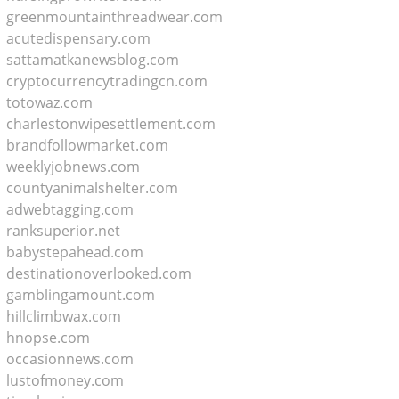
greenmountainthreadwear.com
acutedispensary.com
sattamatkanewsblog.com
cryptocurrencytradingcn.com
totowaz.com
charlestonwipesettlement.com
brandfollowmarket.com
weeklyjobnews.com
countyanimalshelter.com
adwebtagging.com
ranksuperior.net
babystepahead.com
destinationoverlooked.com
gamblingamount.com
hillclimbwax.com
hnopse.com
occasionnews.com
lustofmoney.com