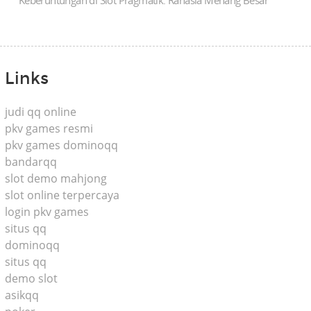
Keberuntungan di Slot Pragmatik: Rahasia Menang Besar
Links
judi qq online
pkv games resmi
pkv games dominoqq
bandarqq
slot demo mahjong
slot online terpercaya
login pkv games
situs qq
dominoqq
situs qq
demo slot
asikqq