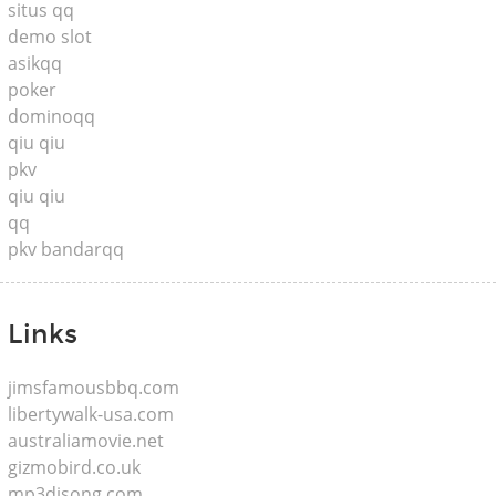
situs qq
demo slot
asikqq
poker
dominoqq
qiu qiu
pkv
qiu qiu
qq
pkv bandarqq
Links
jimsfamousbbq.com
libertywalk-usa.com
australiamovie.net
gizmobird.co.uk
mp3djsong.com