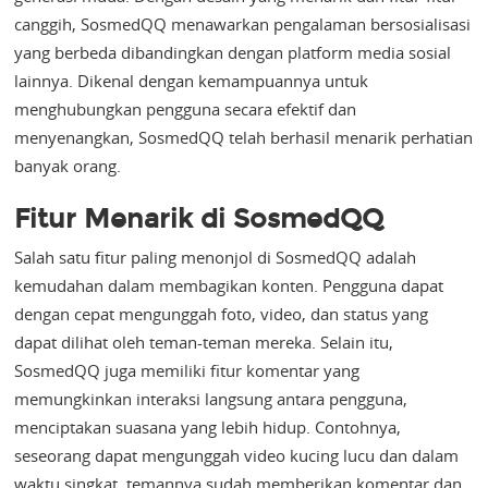
canggih, SosmedQQ menawarkan pengalaman bersosialisasi
yang berbeda dibandingkan dengan platform media sosial
lainnya. Dikenal dengan kemampuannya untuk
menghubungkan pengguna secara efektif dan
menyenangkan, SosmedQQ telah berhasil menarik perhatian
banyak orang.
Fitur Menarik di SosmedQQ
Salah satu fitur paling menonjol di SosmedQQ adalah
kemudahan dalam membagikan konten. Pengguna dapat
dengan cepat mengunggah foto, video, dan status yang
dapat dilihat oleh teman-teman mereka. Selain itu,
SosmedQQ juga memiliki fitur komentar yang
memungkinkan interaksi langsung antara pengguna,
menciptakan suasana yang lebih hidup. Contohnya,
seseorang dapat mengunggah video kucing lucu dan dalam
waktu singkat, temannya sudah memberikan komentar dan