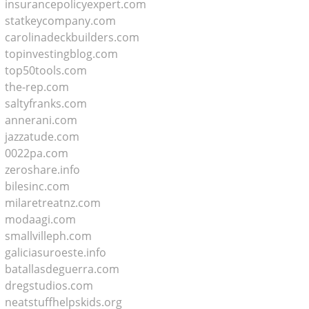
insurancepolicyexpert.com
statkeycompany.com
carolinadeckbuilders.com
topinvestingblog.com
top50tools.com
the-rep.com
saltyfranks.com
annerani.com
jazzatude.com
0022pa.com
zeroshare.info
bilesinc.com
milaretreatnz.com
modaagi.com
smallvilleph.com
galiciasuroeste.info
batallasdeguerra.com
dregstudios.com
neatstuffhelpskids.org