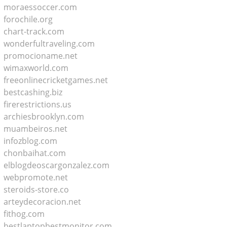
moraessoccer.com
forochile.org
chart-track.com
wonderfultraveling.com
promocioname.net
wimaxworld.com
freeonlinecricketgames.net
bestcashing.biz
firerestrictions.us
archiesbrooklyn.com
muambeiros.net
infozblog.com
chonbaihat.com
elblogdeoscargonzalez.com
webpromote.net
steroids-store.co
arteydecoracion.net
fithog.com
bestlaptopbestmonitor.com