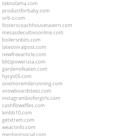
teknolama.com
productforbaby.com
orb-z.com
fosterscoachhousetavern.com
mesasdecultivoonline.com
boilersnbits.com
latestviralpost.com
newfreearticle.com
blitzpowerusa.com
gardenofeaten.com
hycys05.com
onemoremilerunning.com
snowboardsteez.com
instagrambioforgirls.com
cashflowxfiles.com
kmbb10.com
getxtrem.com
weactinfo.com
meshingsocial.com