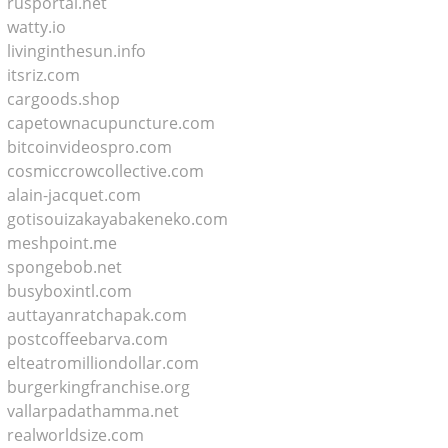
rusportal.net
watty.io
livinginthesun.info
itsriz.com
cargoods.shop
capetownacupuncture.com
bitcoinvideospro.com
cosmiccrowcollective.com
alain-jacquet.com
gotisouizakayabakeneko.com
meshpoint.me
spongebob.net
busyboxintl.com
auttayanratchapak.com
postcoffeebarva.com
elteatromilliondollar.com
burgerkingfranchise.org
vallarpadathamma.net
realworldsize.com