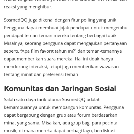
reaksi yang menghibur.
SosmedQQ juga dikenal dengan fitur polling yang unik.
Pengguna dapat membuat jajak pendapat untuk mengetahui
pendapat teman-teman mereka tentang berbagai topik.
Misalnya, seorang pengguna dapat mengajukan pertanyaan
seperti, “Apa film favorit tahun ini?” dan teman-temannya
dapat memberikan suara mereka. Hal ini tidak hanya
mendorong interaksi, tetapi juga memberikan wawasan
tentang minat dan preferensi teman.
Komunitas dan Jaringan Sosial
Salah satu daya tarik utama SosmedQQ adalah
kemampuannya untuk membangun komunitas. Pengguna
dapat bergabung dengan grup atau forum berdasarkan
minat yang sama. Misalkan, ada grup bagi para pecinta
musik, di mana mereka dapat berbagi lagu, berdiskusi