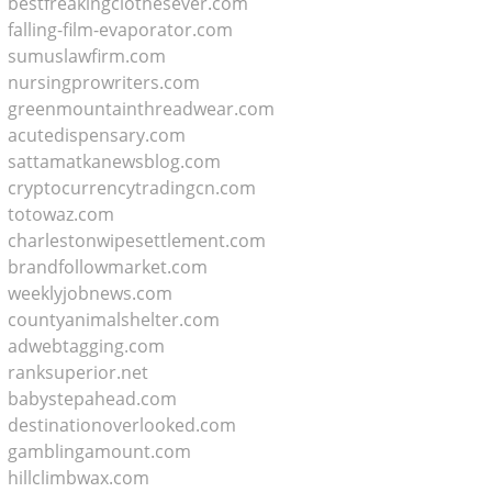
bestfreakingclothesever.com
falling-film-evaporator.com
sumuslawfirm.com
nursingprowriters.com
greenmountainthreadwear.com
acutedispensary.com
sattamatkanewsblog.com
cryptocurrencytradingcn.com
totowaz.com
charlestonwipesettlement.com
brandfollowmarket.com
weeklyjobnews.com
countyanimalshelter.com
adwebtagging.com
ranksuperior.net
babystepahead.com
destinationoverlooked.com
gamblingamount.com
hillclimbwax.com