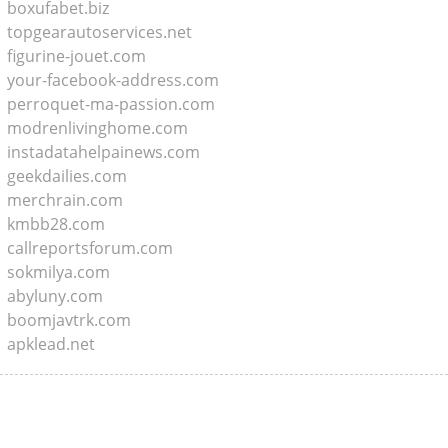
boxufabet.biz
topgearautoservices.net
figurine-jouet.com
your-facebook-address.com
perroquet-ma-passion.com
modrenlivinghome.com
instadatahelpainews.com
geekdailies.com
merchrain.com
kmbb28.com
callreportsforum.com
sokmilya.com
abyluny.com
boomjavtrk.com
apklead.net