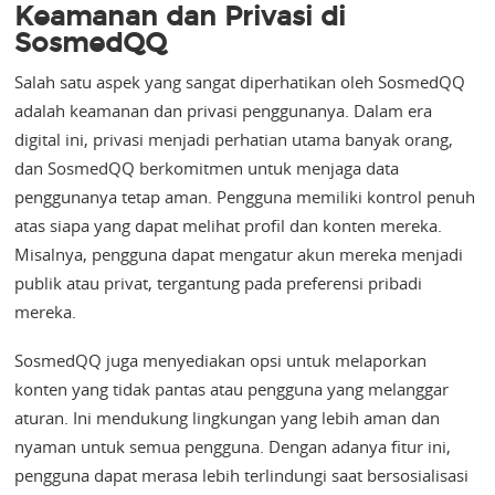
Keamanan dan Privasi di
SosmedQQ
Salah satu aspek yang sangat diperhatikan oleh SosmedQQ
adalah keamanan dan privasi penggunanya. Dalam era
digital ini, privasi menjadi perhatian utama banyak orang,
dan SosmedQQ berkomitmen untuk menjaga data
penggunanya tetap aman. Pengguna memiliki kontrol penuh
atas siapa yang dapat melihat profil dan konten mereka.
Misalnya, pengguna dapat mengatur akun mereka menjadi
publik atau privat, tergantung pada preferensi pribadi
mereka.
SosmedQQ juga menyediakan opsi untuk melaporkan
konten yang tidak pantas atau pengguna yang melanggar
aturan. Ini mendukung lingkungan yang lebih aman dan
nyaman untuk semua pengguna. Dengan adanya fitur ini,
pengguna dapat merasa lebih terlindungi saat bersosialisasi