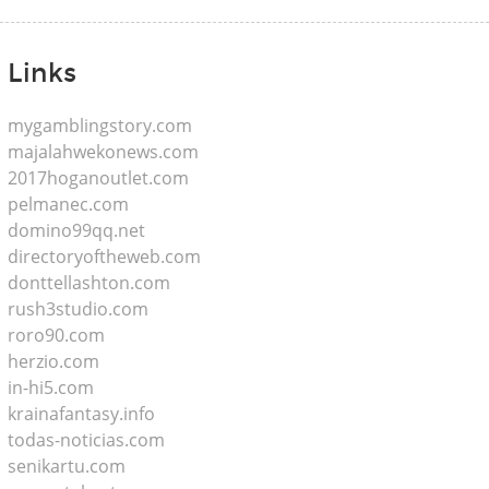
Links
mygamblingstory.com
majalahwekonews.com
2017hoganoutlet.com
pelmanec.com
domino99qq.net
directoryoftheweb.com
donttellashton.com
rush3studio.com
roro90.com
herzio.com
in-hi5.com
krainafantasy.info
todas-noticias.com
senikartu.com