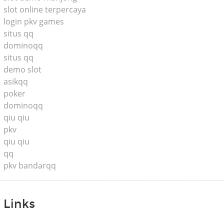
slot online terpercaya
login pkv games
situs qq
dominoqq
situs qq
demo slot
asikqq
poker
dominoqq
qiu qiu
pkv
qiu qiu
qq
pkv bandarqq
Links