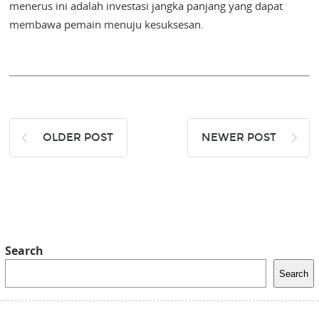
menerus ini adalah investasi jangka panjang yang dapat
membawa pemain menuju kesuksesan.
OLDER POST
NEWER POST
Search
Search