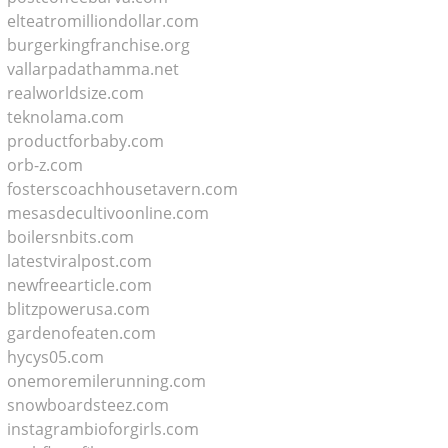
elteatromilliondollar.com
burgerkingfranchise.org
vallarpadathamma.net
realworldsize.com
teknolama.com
productforbaby.com
orb-z.com
fosterscoachhousetavern.com
mesasdecultivoonline.com
boilersnbits.com
latestviralpost.com
newfreearticle.com
blitzpowerusa.com
gardenofeaten.com
hycys05.com
onemoremilerunning.com
snowboardsteez.com
instagrambioforgirls.com