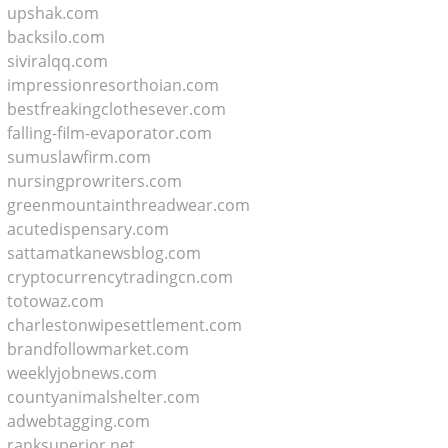
upshak.com
backsilo.com
siviralqq.com
impressionresorthoian.com
bestfreakingclothesever.com
falling-film-evaporator.com
sumuslawfirm.com
nursingprowriters.com
greenmountainthreadwear.com
acutedispensary.com
sattamatkanewsblog.com
cryptocurrencytradingcn.com
totowaz.com
charlestonwipesettlement.com
brandfollowmarket.com
weeklyjobnews.com
countyanimalshelter.com
adwebtagging.com
ranksuperior.net