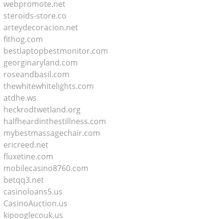
webpromote.net
steroids-store.co
arteydecoracion.net
fithog.com
bestlaptopbestmonitor.com
georginaryland.com
roseandbasil.com
thewhitewhitelights.com
atdhe.ws
heckrodtwetland.org
halfheardinthestillness.com
mybestmassagechair.com
ericreed.net
fluxetine.com
mobilecasino8760.com
betqq3.net
casinoloans5.us
CasinoAuction.us
kipooglecouk.us