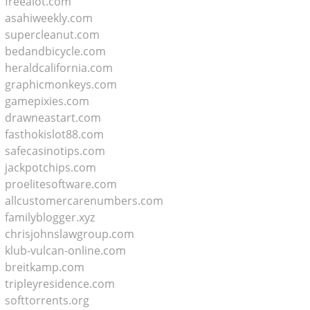
freealot.com
asahiweekly.com
supercleanut.com
bedandbicycle.com
heraldcalifornia.com
graphicmonkeys.com
gamepixies.com
drawneastart.com
fasthokislot88.com
safecasinotips.com
jackpotchips.com
proelitesoftware.com
allcustomercarenumbers.com
familyblogger.xyz
chrisjohnslawgroup.com
klub-vulcan-online.com
breitkamp.com
tripleyresidence.com
softtorrents.org