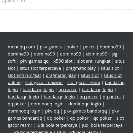
apklead.net
menuqq.com
|
pkv games
|
poker
|
poker
|
domino99
|
domino99
|
domino99
|
domino99
|
domino99
|
pg
soft
|
pkv games qq
|
x500 slot
|
slot anti rungkat
|
situs
slot
|
situs slot terpercaya
|
pragmatic play
|
situs slot
|
slot anti rungkat
|
pragmatic play
|
situs slot
|
situs slot
online
|
slot gacor maxwin
|
slot gacor resmi
|
bandarqq
login
|
bandarqq login
|
qq poker
|
bandarqq login
|
bandarqq login
|
bandarqq login
|
qq poker
|
qq poker
|
qq poker
|
dominoqq login
|
dominoqq login
|
dominoqq login
|
pkv qq
|
pkv games bandarqq
|
pkv
games bandarqq
|
qq poker
|
qq poker
|
qq poker
|
slot
gacor resmi
|
judi bola terpercaya
|
judi bola terpercaya
|
judi bola terpercaya
|
situs judi bola resmi
|