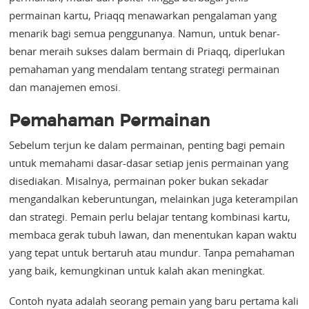
permainan kartu, Priaqq menawarkan pengalaman yang
menarik bagi semua penggunanya. Namun, untuk benar-
benar meraih sukses dalam bermain di Priaqq, diperlukan
pemahaman yang mendalam tentang strategi permainan
dan manajemen emosi.
Pemahaman Permainan
Sebelum terjun ke dalam permainan, penting bagi pemain
untuk memahami dasar-dasar setiap jenis permainan yang
disediakan. Misalnya, permainan poker bukan sekadar
mengandalkan keberuntungan, melainkan juga keterampilan
dan strategi. Pemain perlu belajar tentang kombinasi kartu,
membaca gerak tubuh lawan, dan menentukan kapan waktu
yang tepat untuk bertaruh atau mundur. Tanpa pemahaman
yang baik, kemungkinan untuk kalah akan meningkat.
Contoh nyata adalah seorang pemain yang baru pertama kali