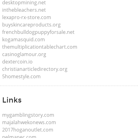
desktopmining.net
inthebleachers.net
lexapro-rx-store.com
buyskincareproducts.org
frenchbulldogpuppyforsale.net
kogamasquid.com
themultiplicationtablechart.com
casinoglamour.org
dextercoin.io
christianarticledirectory.org
5homestyle.com
Links
mygamblingstory.com
majalahwekonews.com
2017hoganoutlet.com
pelmanec.com