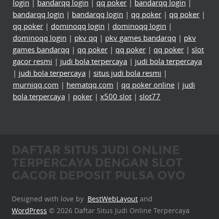
login
|
bandarqq login
|
qq poker
|
bandarqq login
|
bandarqq login
|
bandarqq login
|
qq poker
|
qq poker
|
qq poker
|
dominoqq login
|
dominoqq login
|
dominoqq login
|
pkv qq
|
pkv games bandarqq
|
pkv
games bandarqq
|
qq poker
|
qq poker
|
qq poker
|
slot
gacor resmi
|
judi bola terpercaya
|
judi bola terpercaya
|
judi bola terpercaya
|
situs judi bola resmi
|
murniqq.com
|
hematqq.com
|
qq poker online
|
judi
bola terpercaya
|
poker
|
x500 slot
|
slot77
DAFTAR SITUS JUDI ONLINE
TERPERCAYA DENGAN SLOT
GACOR DEPOSIT PULSA OVO
Designed with love by
BestWebLayout
and
WordPress
© 2026 Daftar Situs Judi Online Terpercaya