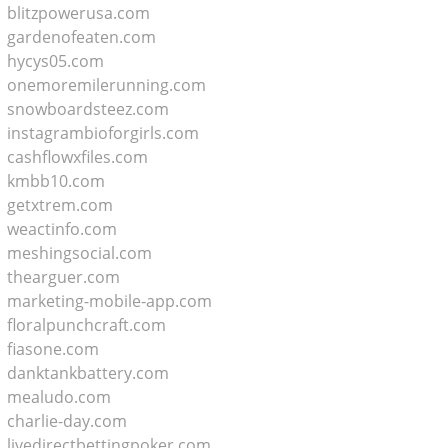
blitzpowerusa.com
gardenofeaten.com
hycys05.com
onemoremilerunning.com
snowboardsteez.com
instagrambioforgirls.com
cashflowxfiles.com
kmbb10.com
getxtrem.com
weactinfo.com
meshingsocial.com
thearguer.com
marketing-mobile-app.com
floralpunchcraft.com
fiasone.com
danktankbattery.com
mealudo.com
charlie-day.com
livedirectbettingpoker.com