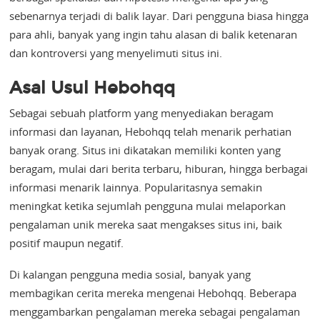
sebenarnya terjadi di balik layar. Dari pengguna biasa hingga
para ahli, banyak yang ingin tahu alasan di balik ketenaran
dan kontroversi yang menyelimuti situs ini.
Asal Usul Hebohqq
Sebagai sebuah platform yang menyediakan beragam
informasi dan layanan, Hebohqq telah menarik perhatian
banyak orang. Situs ini dikatakan memiliki konten yang
beragam, mulai dari berita terbaru, hiburan, hingga berbagai
informasi menarik lainnya. Popularitasnya semakin
meningkat ketika sejumlah pengguna mulai melaporkan
pengalaman unik mereka saat mengakses situs ini, baik
positif maupun negatif.
Di kalangan pengguna media sosial, banyak yang
membagikan cerita mereka mengenai Hebohqq. Beberapa
menggambarkan pengalaman mereka sebagai pengalaman