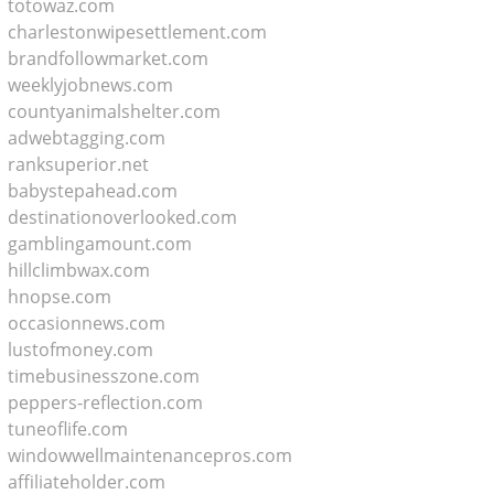
totowaz.com
charlestonwipesettlement.com
brandfollowmarket.com
weeklyjobnews.com
countyanimalshelter.com
adwebtagging.com
ranksuperior.net
babystepahead.com
destinationoverlooked.com
gamblingamount.com
hillclimbwax.com
hnopse.com
occasionnews.com
lustofmoney.com
timebusinesszone.com
peppers-reflection.com
tuneoflife.com
windowwellmaintenancepros.com
affiliateholder.com