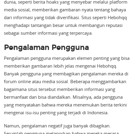
dunia, seperti berita hoaks yang menyebar melalui platform
media sosial, memberikan gambaran nyata tentang bahaya
dari informasi yang tidak diverifikasi. Situs seperti Hebohqq
menghadapi tantangan besar untuk membangun reputasi
sebagai sumber informasi yang terpercaya.
Pengalaman Pengguna
Pengalaman pengguna merupakan elemen penting yang bisa
memberikan gambaran lebih jelas mengenai Hebohqq.
Banyak pengguna yang membagikan pengalaman mereka di
forum online atau media sosial. Beberapa menggambarkan
bagaimana situs tersebut memberikan informasi yang
bermanfaat dan bisa diandalkan. Misalnya, ada pengguna
yang menyatakan bahwa mereka menemukan berita terkini
mengenai isu-isu penting yang terjadi di Indonesia.
Namun, pengalaman negatif juga banyak dibagikan.
Sejumlah pengguna melaporkan bahwa mereka merasa