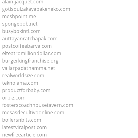
alain-jacquet.com
gotisouizakayabakeneko.com
meshpoint.me
spongebob.net
busyboxintl.com
auttayanratchapak.com
postcoffeebarva.com
elteatromilliondollar.com
burgerkingfranchise.org
vallarpadathamma.net
realworldsize.com
teknolama.com
productforbaby.com
orb-z.com
fosterscoachhousetavern.com
mesasdecultivoonline.com
boilersnbits.com
latestviralpost.com
newfreearticle.com