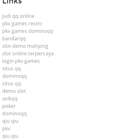
Links
judi qq online
pkv games resmi
pkv games dominoqq
bandarqq
slot demo mahjong
slot online terpercaya
login pkv games
situs qq
dominoqq
situs qq
demo slot
asikqq
poker
dominoqq
qiu qiu
pkv
qiu qiu