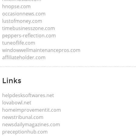
hnopse.com
occasionnews.com
lustofmoney.com
timebusinesszone.com
peppers-reflection.com
tuneoflife.com
windowwellmaintenancepros.com
affiliateholder.com
Links
helpdesksoftwares.net
lovabowl.net
homeimprovementit.com
newstribunal.com
newsdailymagazines.com
preceptionhub.com