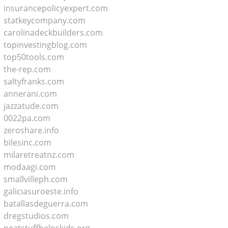
insurancepolicyexpert.com
statkeycompany.com
carolinadeckbuilders.com
topinvestingblog.com
top50tools.com
the-rep.com
saltyfranks.com
annerani.com
jazzatude.com
0022pa.com
zeroshare.info
bilesinc.com
milaretreatnz.com
modaagi.com
smallvilleph.com
galiciasuroeste.info
batallasdeguerra.com
dregstudios.com