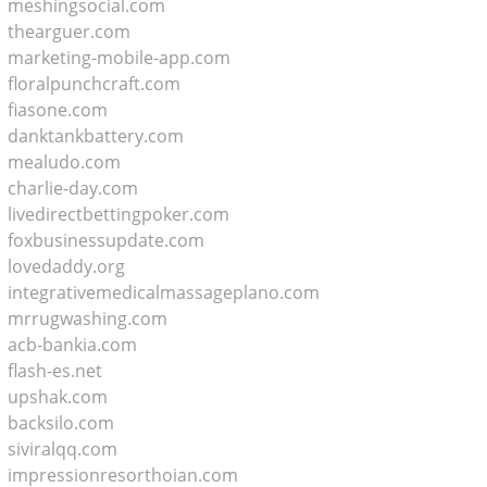
meshingsocial.com
thearguer.com
marketing-mobile-app.com
floralpunchcraft.com
fiasone.com
danktankbattery.com
mealudo.com
charlie-day.com
livedirectbettingpoker.com
foxbusinessupdate.com
lovedaddy.org
integrativemedicalmassageplano.com
mrrugwashing.com
acb-bankia.com
flash-es.net
upshak.com
backsilo.com
siviralqq.com
impressionresorthoian.com