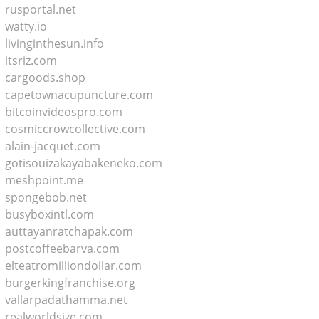
rusportal.net
watty.io
livinginthesun.info
itsriz.com
cargoods.shop
capetownacupuncture.com
bitcoinvideospro.com
cosmiccrowcollective.com
alain-jacquet.com
gotisouizakayabakeneko.com
meshpoint.me
spongebob.net
busyboxintl.com
auttayanratchapak.com
postcoffeebarva.com
elteatromilliondollar.com
burgerkingfranchise.org
vallarpadathamma.net
realworldsize.com