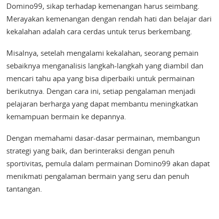
Domino99, sikap terhadap kemenangan harus seimbang.
Merayakan kemenangan dengan rendah hati dan belajar dari
kekalahan adalah cara cerdas untuk terus berkembang.
Misalnya, setelah mengalami kekalahan, seorang pemain
sebaiknya menganalisis langkah-langkah yang diambil dan
mencari tahu apa yang bisa diperbaiki untuk permainan
berikutnya. Dengan cara ini, setiap pengalaman menjadi
pelajaran berharga yang dapat membantu meningkatkan
kemampuan bermain ke depannya.
Dengan memahami dasar-dasar permainan, membangun
strategi yang baik, dan berinteraksi dengan penuh
sportivitas, pemula dalam permainan Domino99 akan dapat
menikmati pengalaman bermain yang seru dan penuh
tantangan.