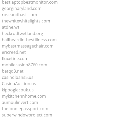
bestlaptopbestmonitor.com
georginaryland.com
roseandbasil.com
thewhitewhitelights.com
atdhe.ws
heckrodtwetland.org
halfheardinthestillness.com
mybestmassagechair.com
ericreed.net
fluxetine.com
mobilecasino8760.com
betqq3.net
casinoloans5.us
CasinoAuction.us
kipooglecouk.us
mykitchennhome.com
aumoulinvert.com
thefoodiepassport.com
superwindowproject.com