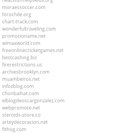
neatstuffhelpskids.org
moraessoccer.com
forochile.org
chart-track.com
wonderfultraveling.com
promocioname.net
wimaxworld.com
freeonlinecricketgames.net
bestcashing.biz
firerestrictions.us
archiesbrooklyn.com
muambeiros.net
infozblog.com
chonbaihat.com
elblogdeoscargonzalez.com
webpromote.net
steroids-store.co
arteydecoracion.net
fithog.com