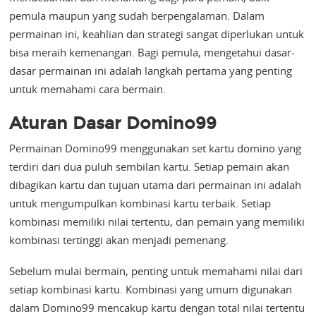
pemula maupun yang sudah berpengalaman. Dalam
permainan ini, keahlian dan strategi sangat diperlukan untuk
bisa meraih kemenangan. Bagi pemula, mengetahui dasar-
dasar permainan ini adalah langkah pertama yang penting
untuk memahami cara bermain.
Aturan Dasar Domino99
Permainan Domino99 menggunakan set kartu domino yang
terdiri dari dua puluh sembilan kartu. Setiap pemain akan
dibagikan kartu dan tujuan utama dari permainan ini adalah
untuk mengumpulkan kombinasi kartu terbaik. Setiap
kombinasi memiliki nilai tertentu, dan pemain yang memiliki
kombinasi tertinggi akan menjadi pemenang.
Sebelum mulai bermain, penting untuk memahami nilai dari
setiap kombinasi kartu. Kombinasi yang umum digunakan
dalam Domino99 mencakup kartu dengan total nilai tertentu