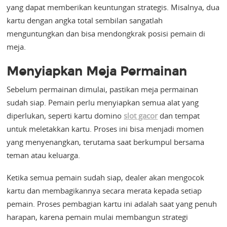
yang dapat memberikan keuntungan strategis. Misalnya, dua
kartu dengan angka total sembilan sangatlah
menguntungkan dan bisa mendongkrak posisi pemain di
meja.
Menyiapkan Meja Permainan
Sebelum permainan dimulai, pastikan meja permainan
sudah siap. Pemain perlu menyiapkan semua alat yang
diperlukan, seperti kartu domino
slot gacor
dan tempat
untuk meletakkan kartu. Proses ini bisa menjadi momen
yang menyenangkan, terutama saat berkumpul bersama
teman atau keluarga.
Ketika semua pemain sudah siap, dealer akan mengocok
kartu dan membagikannya secara merata kepada setiap
pemain. Proses pembagian kartu ini adalah saat yang penuh
harapan, karena pemain mulai membangun strategi