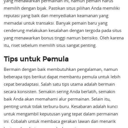
yang menawarkan permainan ini, namun pemain harus
memilih dengan bijak. Pastikan situs pilihan Anda memiliki
reputasi yang baik dan menyediakan keamanan yang
memadai untuk transaksi. Banyak pemain baru yang
cenderung melakukan kesalahan dengan tergoda pada situs
yang menawarkan bonus tinggi namun berisiko. Oleh karena
itu, riset sebelum memilih situs sangat penting.
Tips untuk Pemula
Bermain dengan baik membutuhkan pengalaman, namun
beberapa tips berikut dapat membantu pemula untuk lebih
cepat beradaptasi. Salah satu tips utama adalah bermain
secara konsisten. Semakin sering Anda berlatih, semakin
baik Anda akan memahami alur permainan. Selain itu,
penting untuk tidak terburu-buru. Kesabaran adalah kunci
untuk mengambil keputusan yang tepat dalam permainan
ini. Cobalah untuk membaca gerakan lawan dan menarik