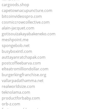
cargoods.shop
capetownacupuncture.com
bitcoinvideospro.com
cosmiccrowcollective.com
alain-jacquet.com
gotisouizakayabakeneko.com
meshpoint.me
spongebob.net
busyboxintl.com
auttayanratchapak.com
postcoffeebarva.com
elteatromilliondollar.com
burgerkingfranchise.org
vallarpadathamma.net
realworldsize.com
teknolama.com
productforbaby.com
orb-z.com