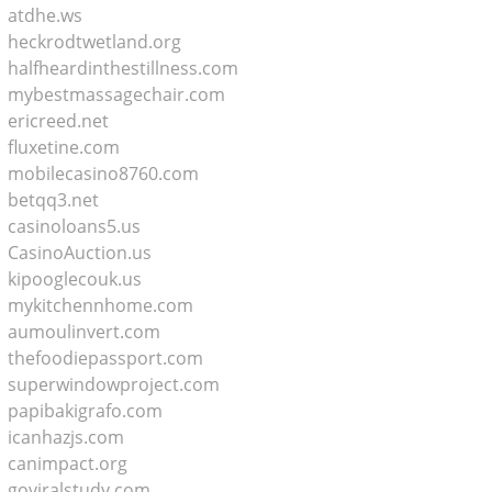
atdhe.ws
heckrodtwetland.org
halfheardinthestillness.com
mybestmassagechair.com
ericreed.net
fluxetine.com
mobilecasino8760.com
betqq3.net
casinoloans5.us
CasinoAuction.us
kipooglecouk.us
mykitchennhome.com
aumoulinvert.com
thefoodiepassport.com
superwindowproject.com
papibakigrafo.com
icanhazjs.com
canimpact.org
goviralstudy.com