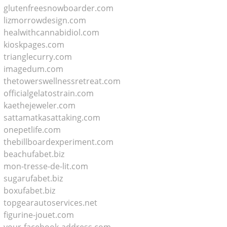
glutenfreesnowboarder.com
lizmorrowdesign.com
healwithcannabidiol.com
kioskpages.com
trianglecurry.com
imagedum.com
thetowerswellnessretreat.com
officialgelatostrain.com
kaethejeweler.com
sattamatkasattaking.com
onepetlife.com
thebillboardexperiment.com
beachufabet.biz
mon-tresse-de-lit.com
sugarufabet.biz
boxufabet.biz
topgearautoservices.net
figurine-jouet.com