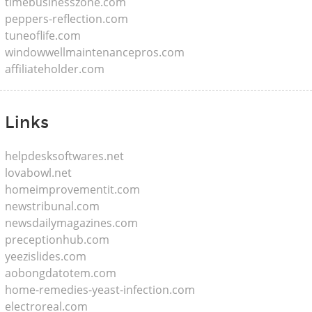
timebusinesszone.com
peppers-reflection.com
tuneoflife.com
windowwellmaintenancepros.com
affiliateholder.com
Links
helpdesksoftwares.net
lovabowl.net
homeimprovementit.com
newstribunal.com
newsdailymagazines.com
preceptionhub.com
yeezislides.com
aobongdatotem.com
home-remedies-yeast-infection.com
electroreal.com