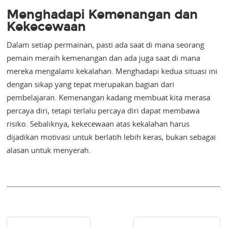
Menghadapi Kemenangan dan
Kekecewaan
Dalam setiap permainan, pasti ada saat di mana seorang
pemain meraih kemenangan dan ada juga saat di mana
mereka mengalami kekalahan. Menghadapi kedua situasi ini
dengan sikap yang tepat merupakan bagian dari
pembelajaran. Kemenangan kadang membuat kita merasa
percaya diri, tetapi terlalu percaya diri dapat membawa
risiko. Sebaliknya, kekecewaan atas kekalahan harus
dijadikan motivasi untuk berlatih lebih keras, bukan sebagai
alasan untuk menyerah.