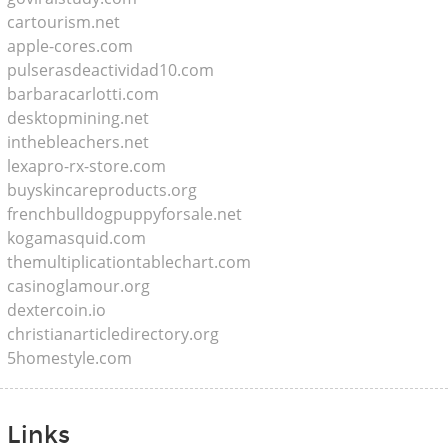
cartourism.net
apple-cores.com
pulserasdeactividad10.com
barbaracarlotti.com
desktopmining.net
inthebleachers.net
lexapro-rx-store.com
buyskincareproducts.org
frenchbulldogpuppyforsale.net
kogamasquid.com
themultiplicationtablechart.com
casinoglamour.org
dextercoin.io
christianarticledirectory.org
5homestyle.com
Links