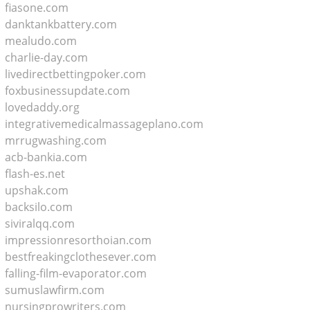
fiasone.com
danktankbattery.com
mealudo.com
charlie-day.com
livedirectbettingpoker.com
foxbusinessupdate.com
lovedaddy.org
integrativemedicalmassageplano.com
mrrugwashing.com
acb-bankia.com
flash-es.net
upshak.com
backsilo.com
siviralqq.com
impressionresorthoian.com
bestfreakingclothesever.com
falling-film-evaporator.com
sumuslawfirm.com
nursingprowriters.com