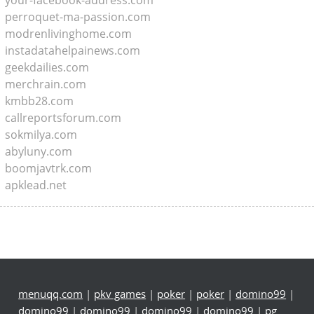
your-facebook-address.com
perroquet-ma-passion.com
modrenlivinghome.com
instadatahelpainews.com
geekdailies.com
merchrain.com
kmbb28.com
callreportsforum.com
sokmilya.com
abyluny.com
boomjavtrk.com
apklead.net
menuqq.com
|
pkv games
|
poker
|
poker
|
domino99
|
domino99
|
domino99
|
domino99
|
domino99
|
pg