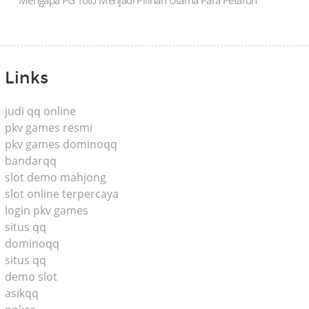
Mengapa PG Toto Menjadi Pilihan Utama Para Petaruh
Links
judi qq online
pkv games resmi
pkv games dominoqq
bandarqq
slot demo mahjong
slot online terpercaya
login pkv games
situs qq
dominoqq
situs qq
demo slot
asikqq