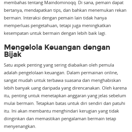
membahas tentang Maindominoqq. Di sana, pemain dapat
bertanya, mendapatkan tips, dan bahkan menemukan rekan
bermain. Interaksi dengan pemain lain tidak hanya
memperluas pengetahuan, tetapi juga meningkatkan
kesempatan untuk bermain dengan lebih baik lagi.
Mengelola Keuangan dengan
Bijak
Satu aspek penting yang sering diabaikan oleh pemula
adalah pengelolaan keuangan. Dalam permainan online,
sangat mudah untuk terbawa suasana dan menghabiskan
lebih banyak uang daripada yang direncanakan. Oleh karena
itu, penting untuk menetapkan anggaran yang jelas sebelum
mulai bermain. Tetapkan batas untuk diri sendiri dan patuhi
itu. Ini akan membantu menghindari kerugian yang tidak
diinginkan dan memastikan pengalaman bermain tetap
menyenangkan.