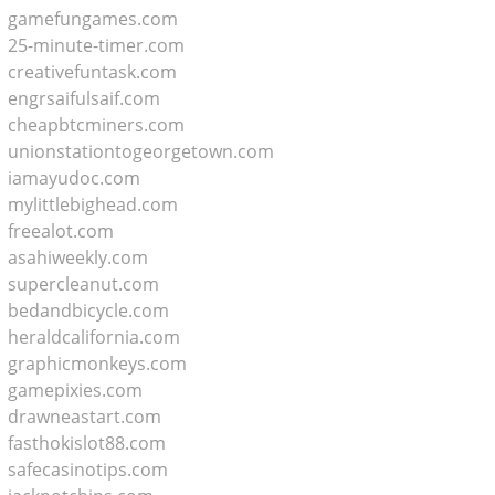
gamefungames.com
25-minute-timer.com
creativefuntask.com
engrsaifulsaif.com
cheapbtcminers.com
unionstationtogeorgetown.com
iamayudoc.com
mylittlebighead.com
freealot.com
asahiweekly.com
supercleanut.com
bedandbicycle.com
heraldcalifornia.com
graphicmonkeys.com
gamepixies.com
drawneastart.com
fasthokislot88.com
safecasinotips.com