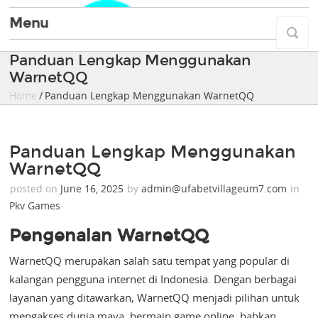
Menu
Panduan Lengkap Menggunakan
WarnetQQ
Home
/ Panduan Lengkap Menggunakan WarnetQQ
Panduan Lengkap Menggunakan
WarnetQQ
posted on
June 16, 2025
by
admin@ufabetvillageum7.com
in
Pkv Games
Pengenalan WarnetQQ
WarnetQQ merupakan salah satu tempat yang popular di
kalangan pengguna internet di Indonesia. Dengan berbagai
layanan yang ditawarkan, WarnetQQ menjadi pilihan untuk
mengakses dunia maya, bermain game online, bahkan