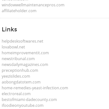
windowwellmaintenancepros.com
affiliateholder.com
Links
helpdesksoftwares.net
lovabowl.net
homeimprovementit.com
newstribunal.com
newsdailymagazines.com
preceptionhub.com
yeezislides.com
aobongdatotem.com
home-remedies-yeast-infection.com
electroreal.com
bestofmiami-dadecounty.com
ifoodieonyoutube.com