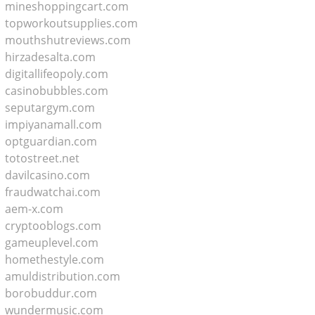
mineshoppingcart.com
topworkoutsupplies.com
mouthshutreviews.com
hirzadesalta.com
digitallifeopoly.com
casinobubbles.com
seputargym.com
impiyanamall.com
optguardian.com
totostreet.net
davilcasino.com
fraudwatchai.com
aem-x.com
cryptooblogs.com
gameuplevel.com
homethestyle.com
amuldistribution.com
borobuddur.com
wundermusic.com