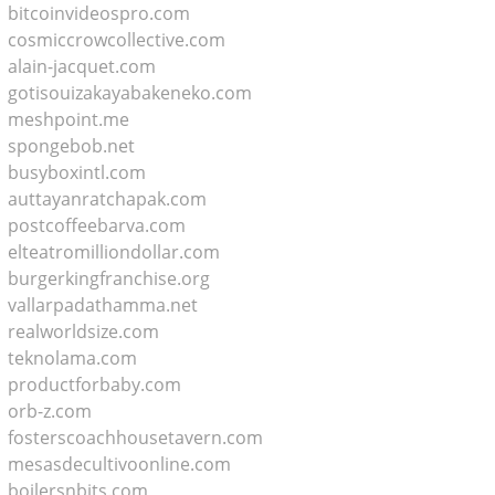
bitcoinvideospro.com
cosmiccrowcollective.com
alain-jacquet.com
gotisouizakayabakeneko.com
meshpoint.me
spongebob.net
busyboxintl.com
auttayanratchapak.com
postcoffeebarva.com
elteatromilliondollar.com
burgerkingfranchise.org
vallarpadathamma.net
realworldsize.com
teknolama.com
productforbaby.com
orb-z.com
fosterscoachhousetavern.com
mesasdecultivoonline.com
boilersnbits.com