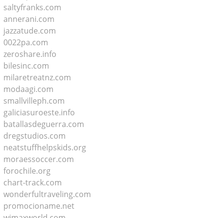
saltyfranks.com
annerani.com
jazzatude.com
0022pa.com
zeroshare.info
bilesinc.com
milaretreatnz.com
modaagi.com
smallvilleph.com
galiciasuroeste.info
batallasdeguerra.com
dregstudios.com
neatstuffhelpskids.org
moraessoccer.com
forochile.org
chart-track.com
wonderfultraveling.com
promocioname.net
wimaxworld.com