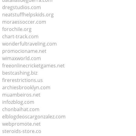
batallasdeguerra.com
dregstudios.com
neatstuffhelpskids.org
moraessoccer.com
forochile.org
chart-track.com
wonderfultraveling.com
promocioname.net
wimaxworld.com
freeonlinecricketgames.net
bestcashing.biz
firerestrictions.us
archiesbrooklyn.com
muambeiros.net
infozblog.com
chonbaihat.com
elblogdeoscargonzalez.com
webpromote.net
steroids-store.co