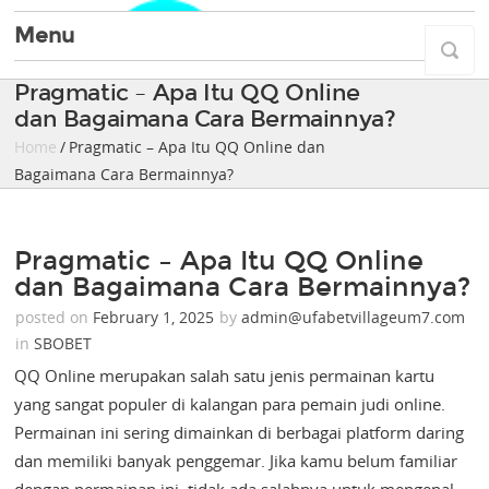
Menu
Pragmatic – Apa Itu QQ Online
dan Bagaimana Cara Bermainnya?
Home
/ Pragmatic – Apa Itu QQ Online dan
Bagaimana Cara Bermainnya?
Pragmatic – Apa Itu QQ Online
dan Bagaimana Cara Bermainnya?
posted on
February 1, 2025
by
admin@ufabetvillageum7.com
in
SBOBET
QQ Online merupakan salah satu jenis permainan kartu
yang sangat populer di kalangan para pemain judi online.
Permainan ini sering dimainkan di berbagai platform daring
dan memiliki banyak penggemar. Jika kamu belum familiar