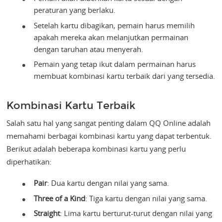
peraturan yang berlaku.
Setelah kartu dibagikan, pemain harus memilih
apakah mereka akan melanjutkan permainan
dengan taruhan atau menyerah.
Pemain yang tetap ikut dalam permainan harus
membuat kombinasi kartu terbaik dari yang tersedia.
Kombinasi Kartu Terbaik
Salah satu hal yang sangat penting dalam QQ Online adalah
memahami berbagai kombinasi kartu yang dapat terbentuk.
Berikut adalah beberapa kombinasi kartu yang perlu
diperhatikan:
Pair
: Dua kartu dengan nilai yang sama.
Three of a Kind
: Tiga kartu dengan nilai yang sama.
Straight
: Lima kartu berturut-turut dengan nilai yang