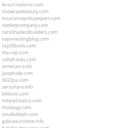
le-surrealisme.com
showcasebeauty.com
insurancepolicyexpert.com
statkeycompany.com
carolinadeckbuilders.com
topinvestingblog.com
top50tools.com
the-rep.com
saltyfranks.com
annerani.com
jazzatude.com
0022pa.com
zeroshare.info
bilesinc.com
milaretreatnz.com
modaagi.com
smallvilleph.com
galiciasuroeste.info