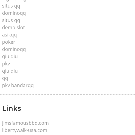
situs qq
dominoqq
situs qq
demo slot
asikqq
poker
dominoqq
qiu qiu
pkv
qiu qiu
qq
pkv bandarqq
Links
jimsfamousbbq.com
libertywalk-usa.com