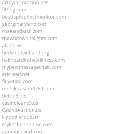
arteydecoracion.net
fithog.com
bestlaptopbestmonitor.com
georginaryland.com
roseandbasil.com
thewhitewhitelights.com
atdhe.ws
heckrodtwetland.org
halfheardinthestillness.com
mybestmassagechair.com
ericreed.net
fluxetine.com
mobilecasino8760.com
betqq3.net
casinoloans5.us
CasinoAuction.us
kipooglecouk.us
mykitchennhome.com
aumoulinvert.com