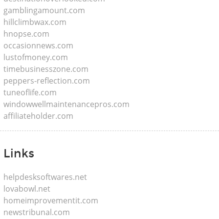
gamblingamount.com
hillclimbwax.com
hnopse.com
occasionnews.com
lustofmoney.com
timebusinesszone.com
peppers-reflection.com
tuneoflife.com
windowwellmaintenancepros.com
affiliateholder.com
Links
helpdesksoftwares.net
lovabowl.net
homeimprovementit.com
newstribunal.com