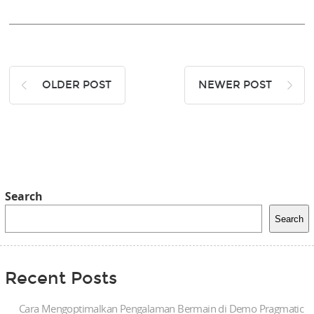
OLDER POST
NEWER POST
Search
Search
Recent Posts
Cara Mengoptimalkan Pengalaman Bermain di Demo Pragmatic