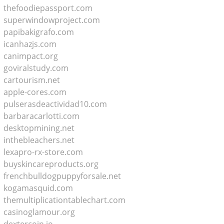
thefoodiepassport.com
superwindowproject.com
papibakigrafo.com
icanhazjs.com
canimpact.org
goviralstudy.com
cartourism.net
apple-cores.com
pulserasdeactividad10.com
barbaracarlotti.com
desktopmining.net
inthebleachers.net
lexapro-rx-store.com
buyskincareproducts.org
frenchbulldogpuppyforsale.net
kogamasquid.com
themultiplicationtablechart.com
casinoglamour.org