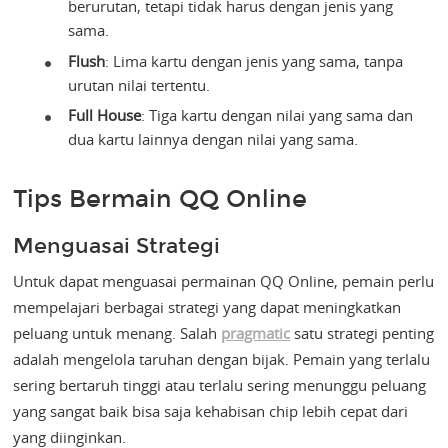
berurutan, tetapi tidak harus dengan jenis yang
sama.
Flush
: Lima kartu dengan jenis yang sama, tanpa
urutan nilai tertentu.
Full House
: Tiga kartu dengan nilai yang sama dan
dua kartu lainnya dengan nilai yang sama.
Tips Bermain QQ Online
Menguasai Strategi
Untuk dapat menguasai permainan QQ Online, pemain perlu
mempelajari berbagai strategi yang dapat meningkatkan
peluang untuk menang. Salah
pragmatic
satu strategi penting
adalah mengelola taruhan dengan bijak. Pemain yang terlalu
sering bertaruh tinggi atau terlalu sering menunggu peluang
yang sangat baik bisa saja kehabisan chip lebih cepat dari
yang diinginkan.