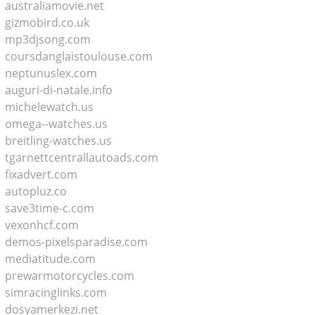
australiamovie.net
gizmobird.co.uk
mp3djsong.com
coursdanglaistoulouse.com
neptunuslex.com
auguri-di-natale.info
michelewatch.us
omega--watches.us
breitling-watches.us
tgarnettcentrallautoads.com
fixadvert.com
autopluz.co
save3time-c.com
vexonhcf.com
demos-pixelsparadise.com
mediatitude.com
prewarmotorcycles.com
simracinglinks.com
dosyamerkezi.net