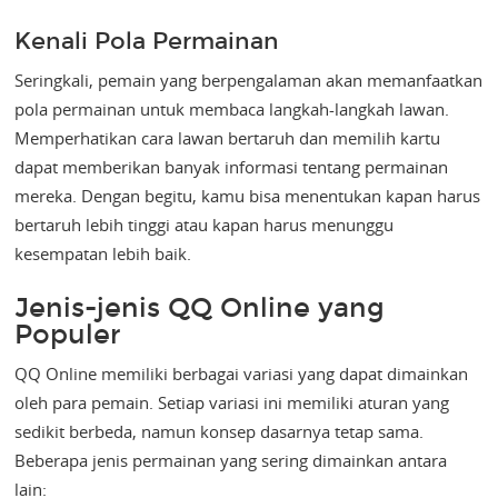
Kenali Pola Permainan
Seringkali, pemain yang berpengalaman akan memanfaatkan
pola permainan untuk membaca langkah-langkah lawan.
Memperhatikan cara lawan bertaruh dan memilih kartu
dapat memberikan banyak informasi tentang permainan
mereka. Dengan begitu, kamu bisa menentukan kapan harus
bertaruh lebih tinggi atau kapan harus menunggu
kesempatan lebih baik.
Jenis-jenis QQ Online yang
Populer
QQ Online memiliki berbagai variasi yang dapat dimainkan
oleh para pemain. Setiap variasi ini memiliki aturan yang
sedikit berbeda, namun konsep dasarnya tetap sama.
Beberapa jenis permainan yang sering dimainkan antara
lain: