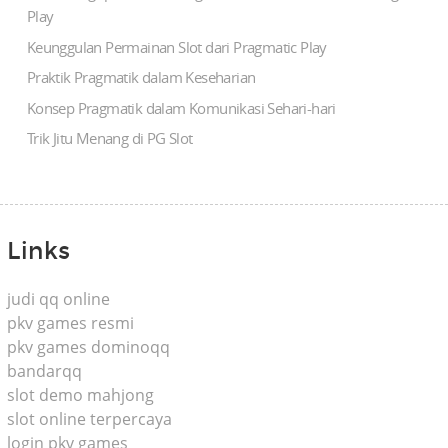
Play
Keunggulan Permainan Slot dari Pragmatic Play
Praktik Pragmatik dalam Keseharian
Konsep Pragmatik dalam Komunikasi Sehari-hari
Trik Jitu Menang di PG Slot
Links
judi qq online
pkv games resmi
pkv games dominoqq
bandarqq
slot demo mahjong
slot online terpercaya
login pkv games