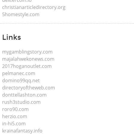
dextercoin.io
christianarticledirectory.org
5homestyle.com
Links
mygamblingstory.com
majalahwekonews.com
2017hoganoutlet.com
pelmanec.com
domino99qq.net
directoryoftheweb.com
donttellashton.com
rush3studio.com
roro90.com
herzio.com
in-hi5.com
krainafantasy.info