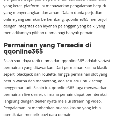
yang ketat, platform ini menawarkan pengalaman berjudi
yang menyenangkan dan aman. Dalam dunia perjudian
online yang semakin berkembang, qqonline365 menonjol
dengan integritas dan layanan pelanggan yang baik, yang
menjadikannya pilihan utama bagi banyak pemain.
Permainan yang Tersedia di
qqonline365
Salah satu daya tarik utama dari qqonline365 adalah variasi
permainan yang ditawarkan. Dari permainan kasino klasik
seperti blackjack dan roulette, hingga permainan slot yang
penuh warna dan menantang, ada sesuatu untuk setiap
penggemar judi. Selain itu, qqonline365 juga menawarkan
permainan live dealer, di mana pemain dapat berinteraksi
langsung dengan dealer nyata melalui streaming video.
Pengalaman ini memberikan nuansa kasino yang lebih
otentik dan menarik bagi para pemain.