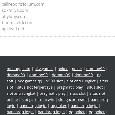
callreportsforum.com
sokmilya.com
abyluny.com
boomjavtrk.com
apklead.net
menuqq.com
|
pkv games
|
poker
|
poker
|
domino99
|
domino99
|
domino99
|
domino99
|
domino99
|
pg
soft
|
pkv games qq
|
x500 slot
|
slot anti rungkat
|
situs
slot
|
situs slot terpercaya
|
pragmatic play
|
situs slot
|
slot anti rungkat
|
pragmatic play
|
situs slot
|
situs slot
online
|
slot gacor maxwin
|
slot gacor resmi
|
bandarqq
login
|
bandarqq login
|
qq poker
|
bandarqq login
|
bandarqq login
|
bandarqq login
|
qq poker
|
qq poker
|