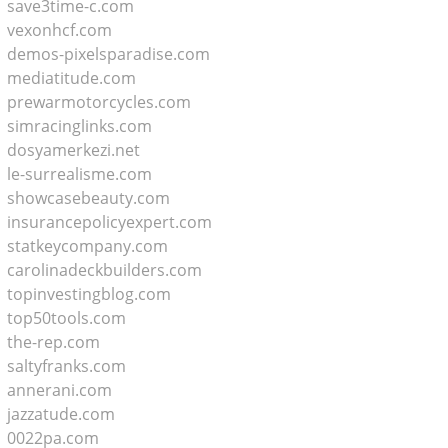
save3time-c.com
vexonhcf.com
demos-pixelsparadise.com
mediatitude.com
prewarmotorcycles.com
simracinglinks.com
dosyamerkezi.net
le-surrealisme.com
showcasebeauty.com
insurancepolicyexpert.com
statkeycompany.com
carolinadeckbuilders.com
topinvestingblog.com
top50tools.com
the-rep.com
saltyfranks.com
annerani.com
jazzatude.com
0022pa.com