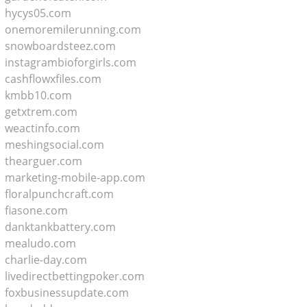
hycys05.com
onemoremilerunning.com
snowboardsteez.com
instagrambioforgirls.com
cashflowxfiles.com
kmbb10.com
getxtrem.com
weactinfo.com
meshingsocial.com
thearguer.com
marketing-mobile-app.com
floralpunchcraft.com
fiasone.com
danktankbattery.com
mealudo.com
charlie-day.com
livedirectbettingpoker.com
foxbusinessupdate.com