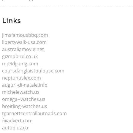
Links
jimsfamousbbq.com
libertywalk-usa.com
australiamovie.net
gizmobird.co.uk
mp3djsong.com
coursdanglaistoulouse.com
neptunuslex.com
auguri-di-natale.info
michelewatch.us
omega--watches.us
breitling-watches.us
tgarnettcentrallautoads.com
fixadvert.com
autopluz.co