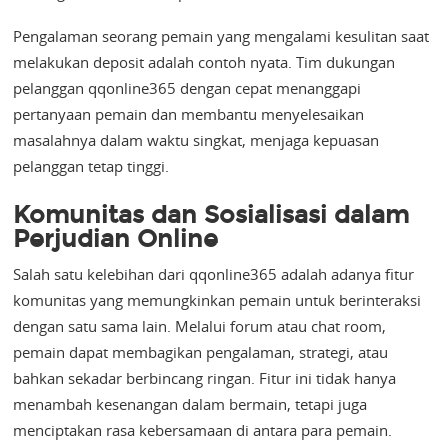
Pengalaman seorang pemain yang mengalami kesulitan saat
melakukan deposit adalah contoh nyata. Tim dukungan
pelanggan qqonline365 dengan cepat menanggapi
pertanyaan pemain dan membantu menyelesaikan
masalahnya dalam waktu singkat, menjaga kepuasan
pelanggan tetap tinggi.
Komunitas dan Sosialisasi dalam
Perjudian Online
Salah satu kelebihan dari qqonline365 adalah adanya fitur
komunitas yang memungkinkan pemain untuk berinteraksi
dengan satu sama lain. Melalui forum atau chat room,
pemain dapat membagikan pengalaman, strategi, atau
bahkan sekadar berbincang ringan. Fitur ini tidak hanya
menambah kesenangan dalam bermain, tetapi juga
menciptakan rasa kebersamaan di antara para pemain.