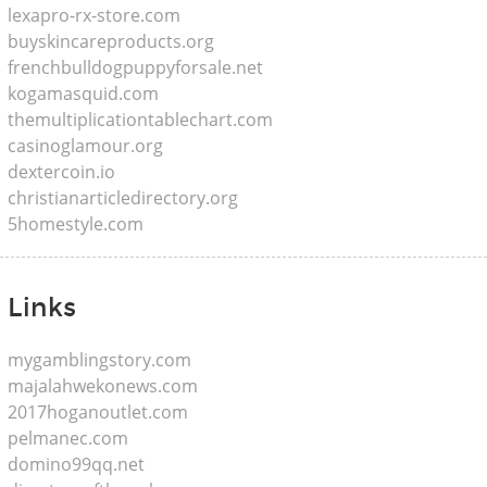
lexapro-rx-store.com
buyskincareproducts.org
frenchbulldogpuppyforsale.net
kogamasquid.com
themultiplicationtablechart.com
casinoglamour.org
dextercoin.io
christianarticledirectory.org
5homestyle.com
Links
mygamblingstory.com
majalahwekonews.com
2017hoganoutlet.com
pelmanec.com
domino99qq.net