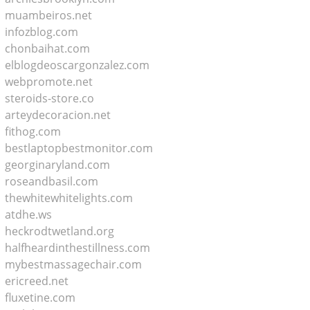
muambeiros.net
infozblog.com
chonbaihat.com
elblogdeoscargonzalez.com
webpromote.net
steroids-store.co
arteydecoracion.net
fithog.com
bestlaptopbestmonitor.com
georginaryland.com
roseandbasil.com
thewhitewhitelights.com
atdhe.ws
heckrodtwetland.org
halfheardinthestillness.com
mybestmassagechair.com
ericreed.net
fluxetine.com