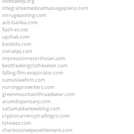
lovedaddy.org
integrativemedicalmassageplano.com
mrrugwashing.com
acb-bankia.com
flash-es.net
upshak.com
backsilo.com
siviralqq.com
impressionresorthoian.com
bestfreakingclothesever.com
falling-film-evaporator.com
sumuslawfirm.com
nursingprowriters.com
greenmountainthreadwear.com
acutedispensary.com
sattamatkanewsblog.com
cryptocurrencytradingcn.com
totowaz.com
charlestonwipesettlement.com