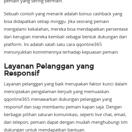
pemain yang sering bermain.
Sebuah contoh yang menarik adalah bonus cashback yang
bisa didapatkan setiap minggu. Jika seorang pemain
mengalami kekalahan, mereka bisa mendapatkan persentase
dari kerugian mereka kembali sebagai bentuk dukungan dari
platform. Ini adalah salah satu cara qqonline365
menunjukkan komitmennya terhadap kepuasan pemain.
Layanan Pelanggan yang
Responsif
Layanan pelanggan yang baik merupakan faktor kunci dalam
menciptakan pengalaman berjudi yang memuaskan.
qqonline365 menawarkan dukungan pelanggan yang
responsif dan siap membantu pemain kapan saja. Dengan
berbagai pilihan saluran komunikasi, seperti live chat, email,
dan telepon, pemain dapat dengan mudah menghubungi tim
dukungan untuk mendapatkan bantuan.