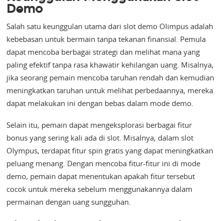
Demo
Salah satu keunggulan utama dari slot demo Olimpus adalah
kebebasan untuk bermain tanpa tekanan finansial. Pemula
dapat mencoba berbagai strategi dan melihat mana yang
paling efektif tanpa rasa khawatir kehilangan uang. Misalnya,
jika seorang pemain mencoba taruhan rendah dan kemudian
meningkatkan taruhan untuk melihat perbedaannya, mereka
dapat melakukan ini dengan bebas dalam mode demo.
Selain itu, pemain dapat mengeksplorasi berbagai fitur
bonus yang sering kali ada di slot. Misalnya, dalam slot
Olympus, terdapat fitur spin gratis yang dapat meningkatkan
peluang menang. Dengan mencoba fitur-fitur ini di mode
demo, pemain dapat menentukan apakah fitur tersebut
cocok untuk mereka sebelum menggunakannya dalam
permainan dengan uang sungguhan.