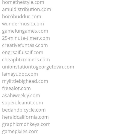
homethestyle.com
amuldistribution.com
borobuddur.com
wundermusic.com
gamefungames.com
25-minute-timer.com
creativefuntask.com
engrsaifulsaif.com
cheapbtcminers.com
unionstationtogeorgetown.com
iamayudoc.com
mylittlebighead.com
freealot.com
asahiweekly.com
supercleanut.com
bedandbicycle.com
heraldcalifornia.com
graphicmonkeys.com
gamepixies.com