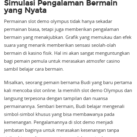
Simulasi Pengalaman Bermain
yang Nyata
Permainan slot demo olympus tidak hanya sekadar
permainan biasa, tetapi juga memberikan pengalaman
bermain yang menakjubkan. Grafik yang memukau dan efek
suara yang menarik memberikan sensasi seolah-olah
bermain di kasino fisik. Hal ini akan sangat menguntungkan
bagi pemain pemula untuk merasakan atmosfer casino
sambil belajar cara bermain.
Misalkan, seorang pemain bernama Budi yang baru pertama
kali mencoba slot online. Ia memilih slot demo Olympus dan
langsung terpesona dengan tampilan dan nuansa
permainannya. Sembari bermain, Budi belajar mengenali
simbol-simbol khusus yang bisa membawanya pada
kemenangan. Pengalamannya di slot demo menjadi
jembatan baginya untuk merasakan kesenangan tanpa