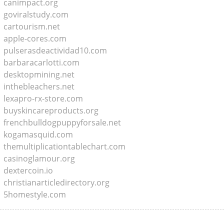
canimpact.org
goviralstudy.com
cartourism.net
apple-cores.com
pulserasdeactividad10.com
barbaracarlotti.com
desktopmining.net
inthebleachers.net
lexapro-rx-store.com
buyskincareproducts.org
frenchbulldogpuppyforsale.net
kogamasquid.com
themultiplicationtablechart.com
casinoglamour.org
dextercoin.io
christianarticledirectory.org
5homestyle.com