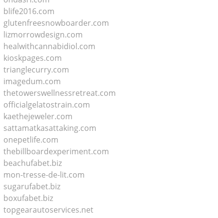
blife2016.com
glutenfreesnowboarder.com
lizmorrowdesign.com
healwithcannabidiol.com
kioskpages.com
trianglecurry.com
imagedum.com
thetowerswellnessretreat.com
officialgelatostrain.com
kaethejeweler.com
sattamatkasattaking.com
onepetlife.com
thebillboardexperiment.com
beachufabet.biz
mon-tresse-de-lit.com
sugarufabet.biz
boxufabet.biz
topgearautoservices.net