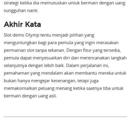
strategi ketika dia memutuskan untuk bermain dengan uang
sungguhan nanti.
Akhir Kata
Slot demo Olymp tentu menjadi pilihan yang
menguntungkan bagi para pemula yang ingin merasakan
permainan slot tanpa tekanan. Dengan fitur yang tersedia,
pemula dapat menyesuaikan diri dan merencanakan langkah
selanjutnya dengan lebih baik. Dalam perjalanan ini,
pemahaman yang mendalam akan membantu mereka untuk
bukan hanya mengejar kesenangan, tetapi juga
memaksimalkan peluang menang ketika saatnya tiba untuk
bermain dengan uang asli.