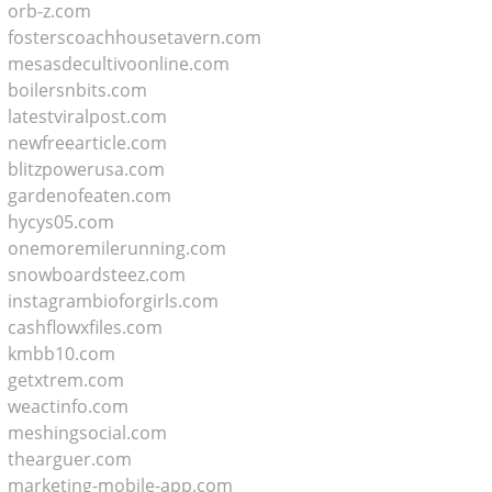
orb-z.com
fosterscoachhousetavern.com
mesasdecultivoonline.com
boilersnbits.com
latestviralpost.com
newfreearticle.com
blitzpowerusa.com
gardenofeaten.com
hycys05.com
onemoremilerunning.com
snowboardsteez.com
instagrambioforgirls.com
cashflowxfiles.com
kmbb10.com
getxtrem.com
weactinfo.com
meshingsocial.com
thearguer.com
marketing-mobile-app.com