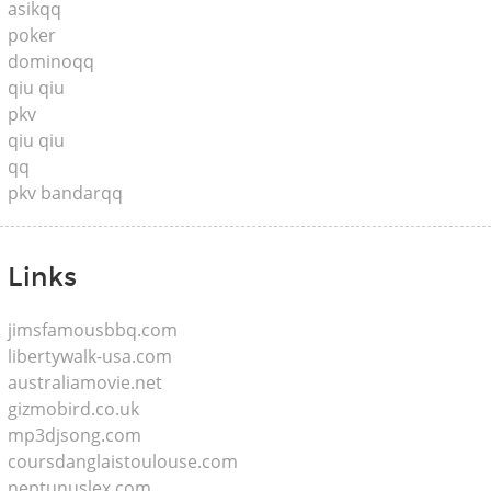
asikqq
poker
dominoqq
qiu qiu
pkv
qiu qiu
qq
pkv bandarqq
Links
jimsfamousbbq.com
libertywalk-usa.com
australiamovie.net
gizmobird.co.uk
mp3djsong.com
coursdanglaistoulouse.com
neptunuslex.com