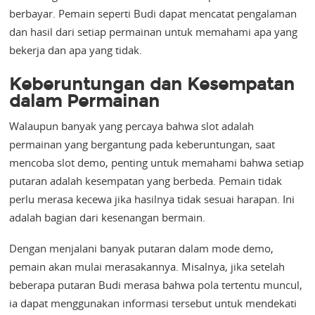
berbayar. Pemain seperti Budi dapat mencatat pengalaman
dan hasil dari setiap permainan untuk memahami apa yang
bekerja dan apa yang tidak.
Keberuntungan dan Kesempatan
dalam Permainan
Walaupun banyak yang percaya bahwa slot adalah
permainan yang bergantung pada keberuntungan, saat
mencoba slot demo, penting untuk memahami bahwa setiap
putaran adalah kesempatan yang berbeda. Pemain tidak
perlu merasa kecewa jika hasilnya tidak sesuai harapan. Ini
adalah bagian dari kesenangan bermain.
Dengan menjalani banyak putaran dalam mode demo,
pemain akan mulai merasakannya. Misalnya, jika setelah
beberapa putaran Budi merasa bahwa pola tertentu muncul,
ia dapat menggunakan informasi tersebut untuk mendekati