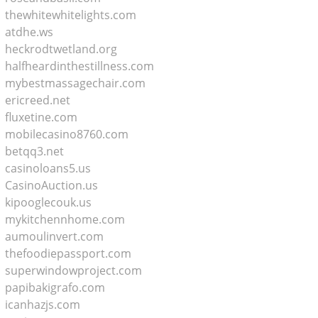
thewhitewhitelights.com
atdhe.ws
heckrodtwetland.org
halfheardinthestillness.com
mybestmassagechair.com
ericreed.net
fluxetine.com
mobilecasino8760.com
betqq3.net
casinoloans5.us
CasinoAuction.us
kipooglecouk.us
mykitchennhome.com
aumoulinvert.com
thefoodiepassport.com
superwindowproject.com
papibakigrafo.com
icanhazjs.com