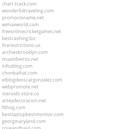
chart-track.com
wonderfultraveling.com
promocioname.net
wimaxworld.com
freeonlinecricketgames.net
bestcashing.biz
firerestrictions.us
archiesbrooklyn.com
muambeiros.net
infozblog.com
chonbaihat.com
elblogdeoscargonzalez.com
webpromote.net
steroids-store.co
arteydecoracion.net
fithog.com
bestlaptopbestmonitor.com
georginaryland.com
roseandbasil.com