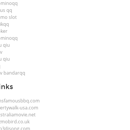
ominoqq
tus qq
mo slot
ikqq
ker
ominoqq
u qiu
v
u qiu
q
v bandarqq
inks
imsfamousbbq.com
bertywalk-usa.com
straliamovie.net
zmobird.co.uk
p3djsong.com