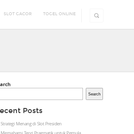
SLOT GACOR
TOGEL ONLINE
arch
Search
ecent Posts
Strategi Menang di Slot Presiden
Memahami Teori Pragmatik untuk Pemula