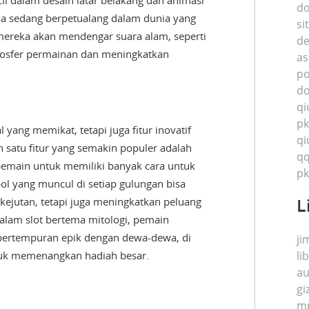
ecil dalam desain latar belakang dan animasi
d
 sedang berpetualang dalam dunia yang
si
mereka akan mendengar suara alam, seperti
de
osfer permainan dan meningkatkan
as
po
d
qi
pk
 yang memikat, tetapi juga fitur inovatif
qi
satu fitur yang semakin populer adalah
q
emain untuk memiliki banyak cara untuk
pk
l yang muncul di setiap gulungan bisa
kejutan, tetapi juga meningkatkan peluang
L
alam slot bertema mitologi, pemain
ertempuran epik dengan dewa-dewa, di
j
li
uk memenangkan hadiah besar.
au
gi
m