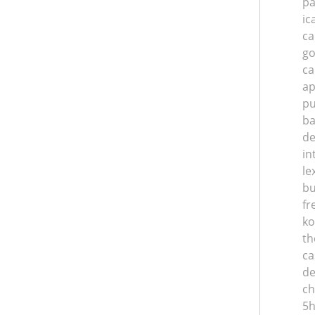
pa
ic
ca
go
ca
ap
pu
ba
de
in
le
bu
fr
k
th
ca
de
ch
5h