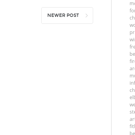
m
fo
NEWER POST
ch
wo
p
w
fr
be
fi
ar
mu
in
ch
el
w
st
ar
fi
be