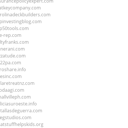
surancepolicyexpert.com
atkeycompany.com
rolinadeckbuilders.com
pinvestingblog.com
p50tools.com
e-rep.com
ltyfranks.com
nerani.com
zzatude.com
022pa.com
roshare.info
lesinc.com
laretreatnz.com
odaagi.com
allvilleph.com
liciasuroeste.info
tallasdeguerra.com
egstudios.com
atstuffhelpskids.org