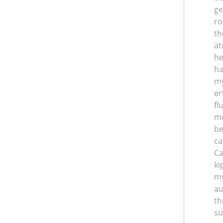
ge
ro
th
at
he
ha
my
er
fl
mo
be
ca
Ca
ki
m
au
th
su