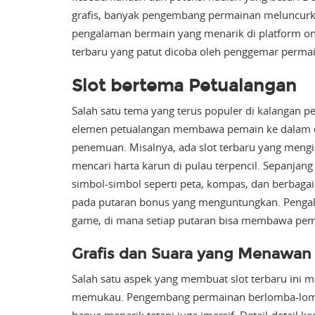
grafis, banyak pengembang permainan meluncurk
pengalaman bermain yang menarik di platform onli
terbaru yang patut dicoba oleh penggemar permai
Slot bertema Petualangan
Salah satu tema yang terus populer di kalangan 
elemen petualangan membawa pemain ke dalam d
penemuan. Misalnya, ada slot terbaru yang mengi
mencari harta karun di pulau terpencil. Sepanj
simbol-simbol seperti peta, kompas, dan berbag
pada putaran bonus yang menguntungkan. Pengala
game, di mana setiap putaran bisa membawa pemai
Grafis dan Suara yang Menawan
Salah satu aspek yang membuat slot terbaru ini m
memukau. Pengembang permainan berlomba-lomba