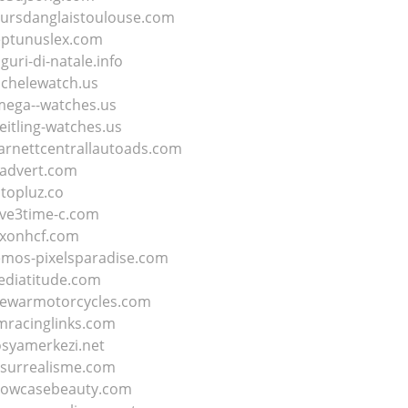
ursdanglaistoulouse.com
ptunuslex.com
guri-di-natale.info
chelewatch.us
ega--watches.us
eitling-watches.us
arnettcentrallautoads.com
xadvert.com
topluz.co
ve3time-c.com
xonhcf.com
mos-pixelsparadise.com
diatitude.com
ewarmotorcycles.com
mracinglinks.com
syamerkezi.net
-surrealisme.com
howcasebeauty.com