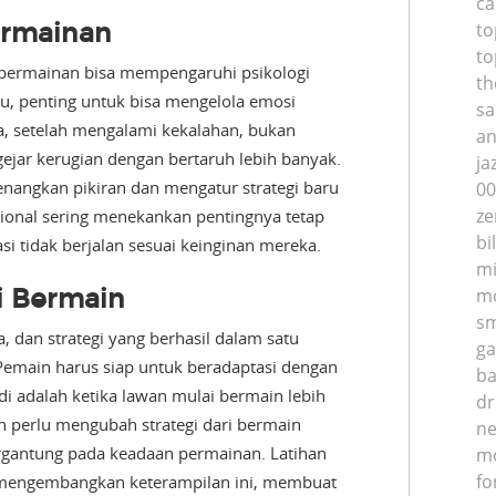
ca
ermainan
to
to
ri permainan bisa mempengaruhi psikologi
th
tu, penting untuk bisa mengelola emosi
sa
a, setelah mengalami kekalahan, bukan
an
jar kerugian dengan bertaruh lebih banyak.
ja
nangkan pikiran dan mengatur strategi baru
0
ze
ional sering menekankan pentingnya tetap
bi
i tidak berjalan sesuai keinginan mereka.
mi
i Bermain
m
sm
 dan strategi yang berhasil dalam satu
ga
n. Pemain harus siap untuk beradaptasi dengan
ba
adi adalah ketika lawan mulai bermain lebih
dr
in perlu mengubah strategi dari bermain
ne
 tergantung pada keadaan permainan. Latihan
m
fo
engembangkan keterampilan ini, membuat