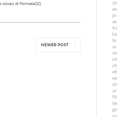
ch
i situasi di PermataQQ.
wo
p
w
fr
be
fi
NEWER POST
ar
mu
in
ch
el
w
st
ar
fi
be
ge
ro