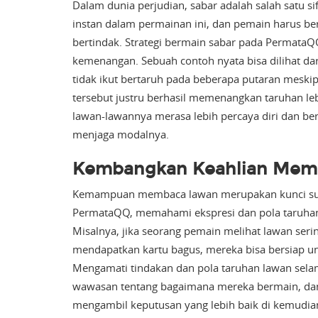
Dalam dunia perjudian, sabar adalah salah satu si
instan dalam permainan ini, dan pemain harus 
bertindak. Strategi bermain sabar pada Permata
kemenangan. Sebuah contoh nyata bisa dilihat da
tidak ikut bertaruh pada beberapa putaran meski
tersebut justru berhasil memenangkan taruhan leb
lawan-lawannya merasa lebih percaya diri dan ber
menjaga modalnya.
Kembangkan Keahlian Mem
Kemampuan membaca lawan merupakan kunci suk
PermataQQ, memahami ekspresi dan pola taruhan
Misalnya, jika seorang pemain melihat lawan seri
mendapatkan kartu bagus, mereka bisa bersiap u
Mengamati tindakan dan pola taruhan lawan sel
wawasan tentang bagaimana mereka bermain, dan
mengambil keputusan yang lebih baik di kemudian