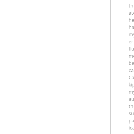
th
at
he
ha
my
er
fl
mo
be
ca
Ca
ki
m
au
th
su
pa
ic