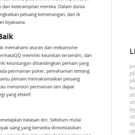
n dan keterampilan mereka. Dalam dunia
ningkatkan peluang kemenangan, dan di
n bijaksana.
Baik
ntuk memahami aturan dan mekanisme
L
ermataQQ memiliki keunikan tersendiri, dan
iki keuntungan dibandingkan pemain yang
ju
pada permainan poker, pemahaman tentang
pk
mbantu pemain memaksimalkan peluang
p
atau menonton permainan lain dapat
b
i yang efektif.
sl
sl
lo
si
 menetapkan batasan diri. Sebelum mulai
d
yak uang yang bersedia diinvestasikan
si