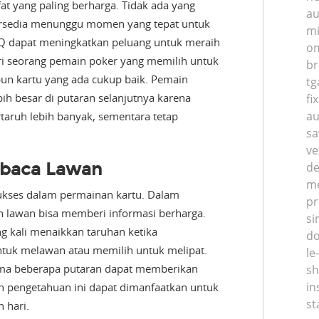
fat yang paling berharga. Tidak ada yang
au
bersedia menunggu momen yang tepat untuk
mi
QQ dapat meningkatkan peluang untuk meraih
om
ri seorang pemain poker yang memilih untuk
br
pun kartu yang ada cukup baik. Pemain
tg
ih besar di putaran selanjutnya karena
fi
au
taruh lebih banyak, sementara tetap
sa
ve
baca Lawan
de
me
ses dalam permainan kartu. Dalam
pr
 lawan bisa memberi informasi berharga.
si
ng kali menaikkan taruhan ketika
do
ntuk melawan atau memilih untuk melipat.
le
ama beberapa putaran dapat memberikan
s
in
 pengetahuan ini dapat dimanfaatkan untuk
st
 hari.