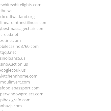
ewhitewhitelights.com
dhe.ws
ckrodtwetland.org
lfheardinthestillness.com
bestmassagechair.com
icreed.net
uxetine.com
bilecasino8760.com
tqq3.net
sinoloans5.us
sinoAuction.us
pooglecouk.us
ykitchennhome.com
moulinvert.com
efoodiepassport.com
perwindowproject.com
pibakigrafo.com
anhazjs.com