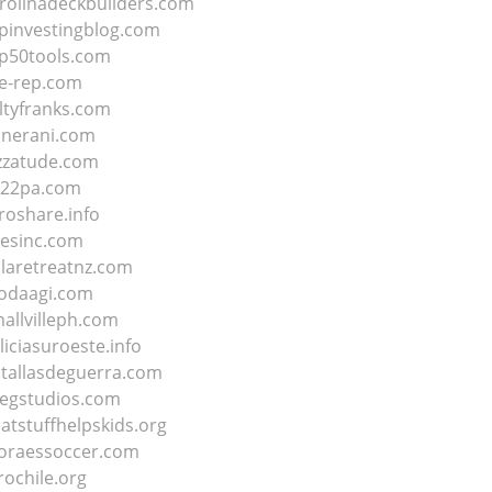
rolinadeckbuilders.com
pinvestingblog.com
p50tools.com
e-rep.com
ltyfranks.com
nerani.com
zzatude.com
022pa.com
roshare.info
lesinc.com
laretreatnz.com
odaagi.com
allvilleph.com
liciasuroeste.info
tallasdeguerra.com
egstudios.com
atstuffhelpskids.org
oraessoccer.com
rochile.org