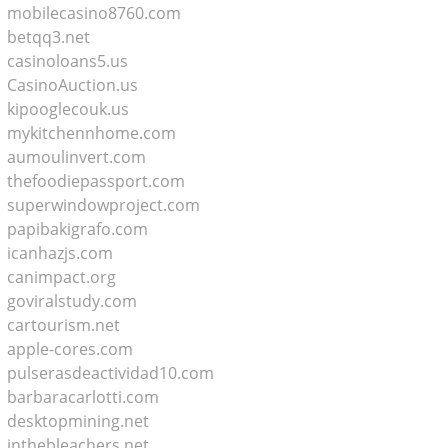
mobilecasino8760.com
betqq3.net
casinoloans5.us
CasinoAuction.us
kipooglecouk.us
mykitchennhome.com
aumoulinvert.com
thefoodiepassport.com
superwindowproject.com
papibakigrafo.com
icanhazjs.com
canimpact.org
goviralstudy.com
cartourism.net
apple-cores.com
pulserasdeactividad10.com
barbaracarlotti.com
desktopmining.net
inthebleachers.net