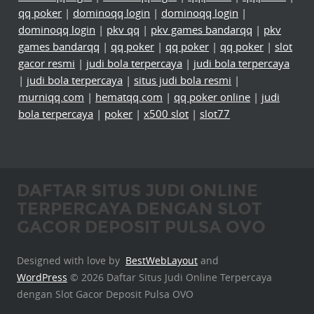
qq poker
|
dominoqq login
|
dominoqq login
|
dominoqq login
|
pkv qq
|
pkv games bandarqq
|
pkv
games bandarqq
|
qq poker
|
qq poker
|
qq poker
|
slot
gacor resmi
|
judi bola terpercaya
|
judi bola terpercaya
|
judi bola terpercaya
|
situs judi bola resmi
|
murniqq.com
|
hematqq.com
|
qq poker online
|
judi
bola terpercaya
|
poker
|
x500 slot
|
slot77
DAFTAR SITUS JUDI ONLINE
TERPERCAYA DENGAN SLOT
GACOR DEPOSIT PULSA OVO
Designed with love by
BestWebLayout
and
WordPress
© 2026 Daftar Situs Judi Online Terpercaya
dengan Slot Gacor Deposit Pulsa OVO