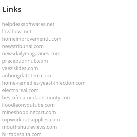
Links
helpdesksoftwares.net
lovabowl.net
homeimprovementit.com
newstribunal.com
newsdailymagazines.com
preceptionhub.com
yeezislides.com
aobongdatotem.com
home-remedies-yeast-infection.com
electroreal.com
bestofmiami-dadecounty.com
ifoodieonyoutube.com
mineshoppingcart.com
topworkoutsupplies.com
mouthshutreviews.com
hirzadesalta.com