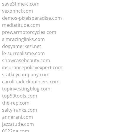
save3time-c.com
vexonhcf.com
demos-pixelsparadise.com
mediatitude.com
prewarmotorcycles.com
simracinglinks.com
dosyamerkezi.net
le-surrealisme.com
showcasebeauty.com
insurancepolicyexpert.com
statkeycompany.com
carolinadeckbuilders.com
topinvestingblog.com
top50tools.com
the-rep.com
saltyfranks.com
annerani.com
jazzatude.com
0022pa.com