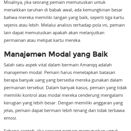
Misalnya, jika seorang pemain memutuskan untuk
menaikkan taruhan di babak awal, ada kemungkinan besar
bahwa mereka memiliki tangan yang baik, seperti tiga kartu
sejenis atau lebih. Melalui analisis terhadap pola ini, pemain
lain dapat memutuskan apakah akan melanjutkan
permainan atau melipat kartu mereka.
Manajemen Modal yang Baik
Salah satu aspek vital dalam bermain Amanqq adalah
manajemen modal. Pemain harus menetapkan batasan
berapa banyak uang yang bersedia mereka gunakan dalam
permainan tersebut. Dalam banyak kasus, pemain yang tidak
memiliki kontrol atas modal mereka cenderung mengalami
kerugian yang lebih besar. Dengan memiliki anggaran yang
jelas, pemain dapat bermain lebih tenang dan tidak terbawa
emosi.
Sebagai contoh, jika seorang pemain memutuskan untuk