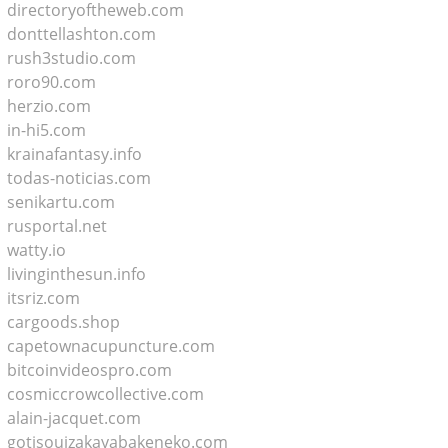
directoryoftheweb.com
donttellashton.com
rush3studio.com
roro90.com
herzio.com
in-hi5.com
krainafantasy.info
todas-noticias.com
senikartu.com
rusportal.net
watty.io
livinginthesun.info
itsriz.com
cargoods.shop
capetownacupuncture.com
bitcoinvideospro.com
cosmiccrowcollective.com
alain-jacquet.com
gotisouizakayabakeneko.com