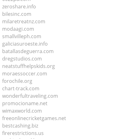
zeroshare.info
bilesinc.com
milaretreatnz.com
modaagi.com
smallvilleph.com
galiciasuroeste.info
batallasdeguerra.com
dregstudios.com
neatstuffhelpskids.org
moraessoccer.com
forochile.org
chart-track.com
wonderfultraveling.com
promocioname.net
wimaxworld.com
freeonlinecricketgames.net
bestcashing.biz
firerestrictions.us