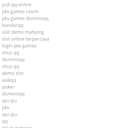
judi qq online
pkv games resmi
pkv games dominoqq
bandarqq
slot demo mahjong
slot online terpercaya
login pkv games
situs qq
dominoqq
situs qq
demo slot
asikqq
poker
dominoqq
qiu qiu
pkv
qiu qiu
qq