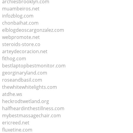
archiesbrooklyn.com
muambeiros.net
infozblog.com
chonbaihat.com
elblogdeoscargonzalez.com
webpromote.net
steroids-store.co
arteydecoracion.net
fithog.com
bestlaptopbestmonitor.com
georginaryland.com
roseandbasil.com
thewhitewhitelights.com
atdhe.ws
heckrodtwetland.org
halfheardinthestillness.com
mybestmassagechair.com
ericreed.net
fluxetine.com