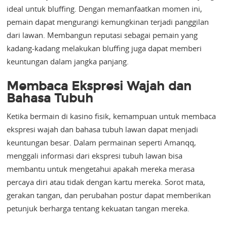
ideal untuk bluffing. Dengan memanfaatkan momen ini,
pemain dapat mengurangi kemungkinan terjadi panggilan
dari lawan. Membangun reputasi sebagai pemain yang
kadang-kadang melakukan bluffing juga dapat memberi
keuntungan dalam jangka panjang.
Membaca Ekspresi Wajah dan
Bahasa Tubuh
Ketika bermain di kasino fisik, kemampuan untuk membaca
ekspresi wajah dan bahasa tubuh lawan dapat menjadi
keuntungan besar. Dalam permainan seperti Amanqq,
menggali informasi dari ekspresi tubuh lawan bisa
membantu untuk mengetahui apakah mereka merasa
percaya diri atau tidak dengan kartu mereka. Sorot mata,
gerakan tangan, dan perubahan postur dapat memberikan
petunjuk berharga tentang kekuatan tangan mereka.