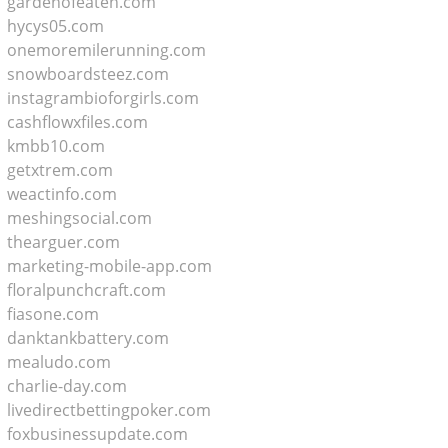
gardenofeaten.com
hycys05.com
onemoremilerunning.com
snowboardsteez.com
instagrambioforgirls.com
cashflowxfiles.com
kmbb10.com
getxtrem.com
weactinfo.com
meshingsocial.com
thearguer.com
marketing-mobile-app.com
floralpunchcraft.com
fiasone.com
danktankbattery.com
mealudo.com
charlie-day.com
livedirectbettingpoker.com
foxbusinessupdate.com