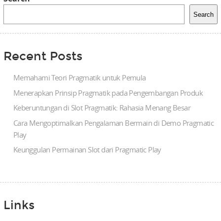
Search
Recent Posts
Memahami Teori Pragmatik untuk Pemula
Menerapkan Prinsip Pragmatik pada Pengembangan Produk
Keberuntungan di Slot Pragmatik: Rahasia Menang Besar
Cara Mengoptimalkan Pengalaman Bermain di Demo Pragmatic
Play
Keunggulan Permainan Slot dari Pragmatic Play
Links