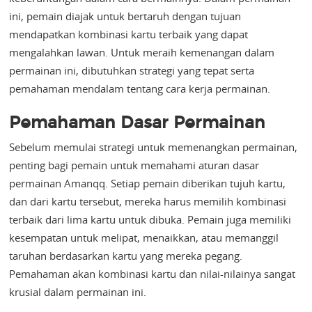
ini, pemain diajak untuk bertaruh dengan tujuan
mendapatkan kombinasi kartu terbaik yang dapat
mengalahkan lawan. Untuk meraih kemenangan dalam
permainan ini, dibutuhkan strategi yang tepat serta
pemahaman mendalam tentang cara kerja permainan.
Pemahaman Dasar Permainan
Sebelum memulai strategi untuk memenangkan permainan,
penting bagi pemain untuk memahami aturan dasar
permainan Amanqq. Setiap pemain diberikan tujuh kartu,
dan dari kartu tersebut, mereka harus memilih kombinasi
terbaik dari lima kartu untuk dibuka. Pemain juga memiliki
kesempatan untuk melipat, menaikkan, atau memanggil
taruhan berdasarkan kartu yang mereka pegang.
Pemahaman akan kombinasi kartu dan nilai-nilainya sangat
krusial dalam permainan ini.