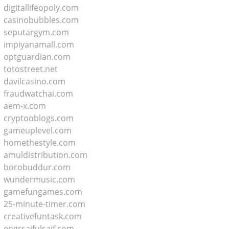
digitallifeopoly.com
casinobubbles.com
seputargym.com
impiyanamall.com
optguardian.com
totostreet.net
davilcasino.com
fraudwatchai.com
aem-x.com
cryptooblogs.com
gameuplevel.com
homethestyle.com
amuldistribution.com
borobuddur.com
wundermusic.com
gamefungames.com
25-minute-timer.com
creativefuntask.com
engrsaifulsaif.com