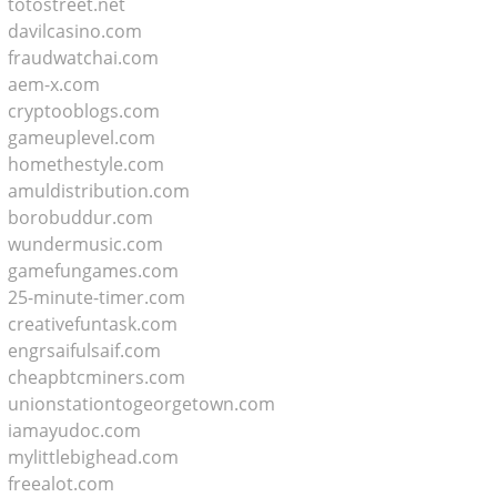
totostreet.net
davilcasino.com
fraudwatchai.com
aem-x.com
cryptooblogs.com
gameuplevel.com
homethestyle.com
amuldistribution.com
borobuddur.com
wundermusic.com
gamefungames.com
25-minute-timer.com
creativefuntask.com
engrsaifulsaif.com
cheapbtcminers.com
unionstationtogeorgetown.com
iamayudoc.com
mylittlebighead.com
freealot.com