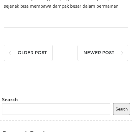
sejenak bisa membawa dampak besar dalam permainan.
OLDER POST
NEWER POST
Search
Search