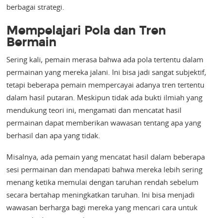
berbagai strategi.
Mempelajari Pola dan Tren
Bermain
Sering kali, pemain merasa bahwa ada pola tertentu dalam
permainan yang mereka jalani. Ini bisa jadi sangat subjektif,
tetapi beberapa pemain mempercayai adanya tren tertentu
dalam hasil putaran. Meskipun tidak ada bukti ilmiah yang
mendukung teori ini, mengamati dan mencatat hasil
permainan dapat memberikan wawasan tentang apa yang
berhasil dan apa yang tidak.
Misalnya, ada pemain yang mencatat hasil dalam beberapa
sesi permainan dan mendapati bahwa mereka lebih sering
menang ketika memulai dengan taruhan rendah sebelum
secara bertahap meningkatkan taruhan. Ini bisa menjadi
wawasan berharga bagi mereka yang mencari cara untuk