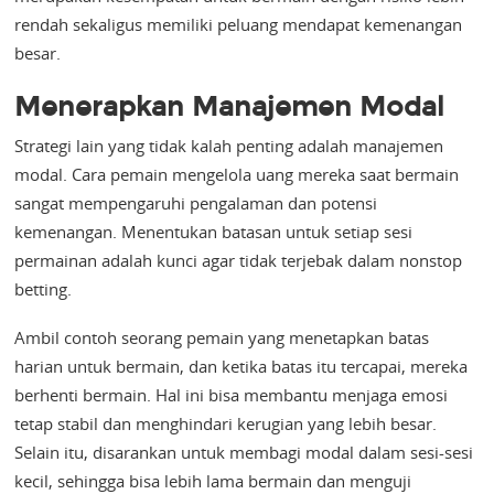
rendah sekaligus memiliki peluang mendapat kemenangan
besar.
Menerapkan Manajemen Modal
Strategi lain yang tidak kalah penting adalah manajemen
modal. Cara pemain mengelola uang mereka saat bermain
sangat mempengaruhi pengalaman dan potensi
kemenangan. Menentukan batasan untuk setiap sesi
permainan adalah kunci agar tidak terjebak dalam nonstop
betting.
Ambil contoh seorang pemain yang menetapkan batas
harian untuk bermain, dan ketika batas itu tercapai, mereka
berhenti bermain. Hal ini bisa membantu menjaga emosi
tetap stabil dan menghindari kerugian yang lebih besar.
Selain itu, disarankan untuk membagi modal dalam sesi-sesi
kecil, sehingga bisa lebih lama bermain dan menguji