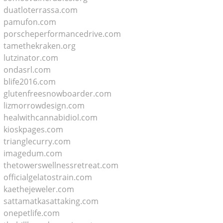
duatloterrassa.com
pamufon.com
porscheperformancedrive.com
tamethekraken.org
lutzinator.com
ondasrl.com
blife2016.com
glutenfreesnowboarder.com
lizmorrowdesign.com
healwithcannabidiol.com
kioskpages.com
trianglecurry.com
imagedum.com
thetowerswellnessretreat.com
officialgelatostrain.com
kaethejeweler.com
sattamatkasattaking.com
onepetlife.com