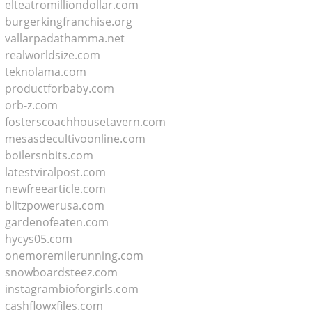
elteatromilliondollar.com
burgerkingfranchise.org
vallarpadathamma.net
realworldsize.com
teknolama.com
productforbaby.com
orb-z.com
fosterscoachhousetavern.com
mesasdecultivoonline.com
boilersnbits.com
latestviralpost.com
newfreearticle.com
blitzpowerusa.com
gardenofeaten.com
hycys05.com
onemoremilerunning.com
snowboardsteez.com
instagrambioforgirls.com
cashflowxfiles.com