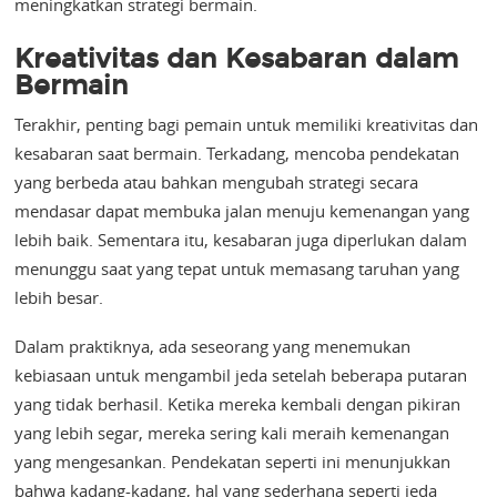
meningkatkan strategi bermain.
Kreativitas dan Kesabaran dalam
Bermain
Terakhir, penting bagi pemain untuk memiliki kreativitas dan
kesabaran saat bermain. Terkadang, mencoba pendekatan
yang berbeda atau bahkan mengubah strategi secara
mendasar dapat membuka jalan menuju kemenangan yang
lebih baik. Sementara itu, kesabaran juga diperlukan dalam
menunggu saat yang tepat untuk memasang taruhan yang
lebih besar.
Dalam praktiknya, ada seseorang yang menemukan
kebiasaan untuk mengambil jeda setelah beberapa putaran
yang tidak berhasil. Ketika mereka kembali dengan pikiran
yang lebih segar, mereka sering kali meraih kemenangan
yang mengesankan. Pendekatan seperti ini menunjukkan
bahwa kadang-kadang, hal yang sederhana seperti jeda