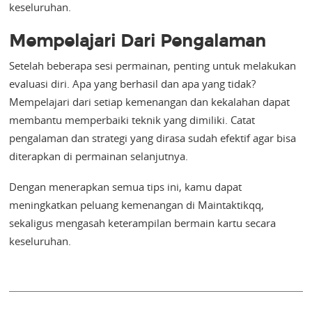
keseluruhan.
Mempelajari Dari Pengalaman
Setelah beberapa sesi permainan, penting untuk melakukan
evaluasi diri. Apa yang berhasil dan apa yang tidak?
Mempelajari dari setiap kemenangan dan kekalahan dapat
membantu memperbaiki teknik yang dimiliki. Catat
pengalaman dan strategi yang dirasa sudah efektif agar bisa
diterapkan di permainan selanjutnya.
Dengan menerapkan semua tips ini, kamu dapat
meningkatkan peluang kemenangan di Maintaktikqq,
sekaligus mengasah keterampilan bermain kartu secara
keseluruhan.