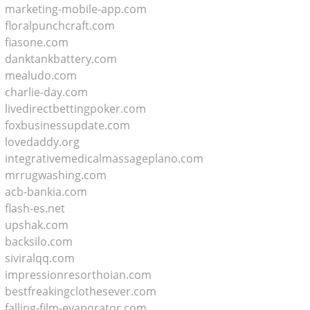
marketing-mobile-app.com
floralpunchcraft.com
fiasone.com
danktankbattery.com
mealudo.com
charlie-day.com
livedirectbettingpoker.com
foxbusinessupdate.com
lovedaddy.org
integrativemedicalmassageplano.com
mrrugwashing.com
acb-bankia.com
flash-es.net
upshak.com
backsilo.com
siviralqq.com
impressionresorthoian.com
bestfreakingclothesever.com
falling-film-evaporator.com