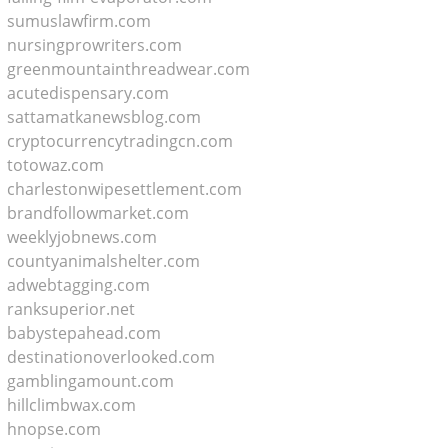
sumuslawfirm.com
nursingprowriters.com
greenmountainthreadwear.com
acutedispensary.com
sattamatkanewsblog.com
cryptocurrencytradingcn.com
totowaz.com
charlestonwipesettlement.com
brandfollowmarket.com
weeklyjobnews.com
countyanimalshelter.com
adwebtagging.com
ranksuperior.net
babystepahead.com
destinationoverlooked.com
gamblingamount.com
hillclimbwax.com
hnopse.com