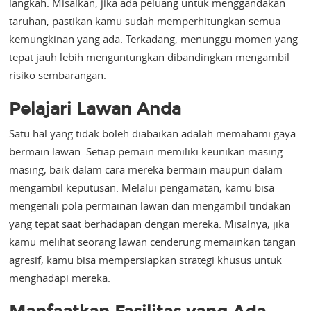
langkah. Misalkan, jika ada peluang untuk menggandakan
taruhan, pastikan kamu sudah memperhitungkan semua
kemungkinan yang ada. Terkadang, menunggu momen yang
tepat jauh lebih menguntungkan dibandingkan mengambil
risiko sembarangan.
Pelajari Lawan Anda
Satu hal yang tidak boleh diabaikan adalah memahami gaya
bermain lawan. Setiap pemain memiliki keunikan masing-
masing, baik dalam cara mereka bermain maupun dalam
mengambil keputusan. Melalui pengamatan, kamu bisa
mengenali pola permainan lawan dan mengambil tindakan
yang tepat saat berhadapan dengan mereka. Misalnya, jika
kamu melihat seorang lawan cenderung memainkan tangan
agresif, kamu bisa mempersiapkan strategi khusus untuk
menghadapi mereka.