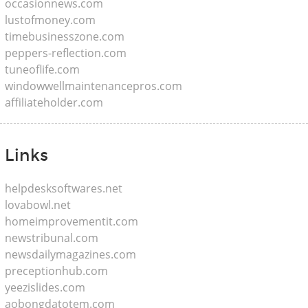
occasionnews.com
lustofmoney.com
timebusinesszone.com
peppers-reflection.com
tuneoflife.com
windowwellmaintenancepros.com
affiliateholder.com
Links
helpdesksoftwares.net
lovabowl.net
homeimprovementit.com
newstribunal.com
newsdailymagazines.com
preceptionhub.com
yeezislides.com
aobongdatotem.com