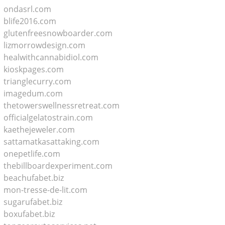
ondasrl.com
blife2016.com
glutenfreesnowboarder.com
lizmorrowdesign.com
healwithcannabidiol.com
kioskpages.com
trianglecurry.com
imagedum.com
thetowerswellnessretreat.com
officialgelatostrain.com
kaethejeweler.com
sattamatkasattaking.com
onepetlife.com
thebillboardexperiment.com
beachufabet.biz
mon-tresse-de-lit.com
sugarufabet.biz
boxufabet.biz