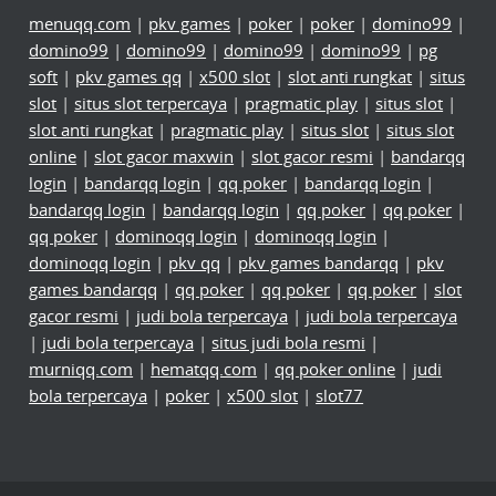
menuqq.com
|
pkv games
|
poker
|
poker
|
domino99
|
domino99
|
domino99
|
domino99
|
domino99
|
pg
soft
|
pkv games qq
|
x500 slot
|
slot anti rungkat
|
situs
slot
|
situs slot terpercaya
|
pragmatic play
|
situs slot
|
slot anti rungkat
|
pragmatic play
|
situs slot
|
situs slot
online
|
slot gacor maxwin
|
slot gacor resmi
|
bandarqq
login
|
bandarqq login
|
qq poker
|
bandarqq login
|
bandarqq login
|
bandarqq login
|
qq poker
|
qq poker
|
qq poker
|
dominoqq login
|
dominoqq login
|
dominoqq login
|
pkv qq
|
pkv games bandarqq
|
pkv
games bandarqq
|
qq poker
|
qq poker
|
qq poker
|
slot
gacor resmi
|
judi bola terpercaya
|
judi bola terpercaya
|
judi bola terpercaya
|
situs judi bola resmi
|
murniqq.com
|
hematqq.com
|
qq poker online
|
judi
bola terpercaya
|
poker
|
x500 slot
|
slot77