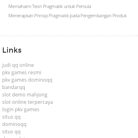
Memahami Teori Pragmatik untuk Pemula
Menerapkan Prinsip Pragmatik pada Pengembangan Produk
Links
judi qq online
pkv games resmi
pkv games dominoqq
bandarqq
slot demo mahjong
slot online terpercaya
login pkv games
situs qq
dominoqq
situs qq