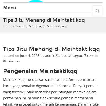
Menu
Tips Jitu Menang di Maintaktikqq
Home
/ Tips Jitu Menang di Maintaktikqq
Tips Jitu Menang di Maintaktikqq
posted on
June 4, 2026
by
admin@ufabetvillageum7.com
in
Pkv Games
Pengenalan Maintaktikqq
Maintaktikqq merupakan salah satu platform permainan
kartu yang semakin digemari di Indonesia. Banyak pemain
yang tertarik untuk mencoba peruntungan mereka dalam
permainan ini, namun tidak semua pemain memahami
teknik yang tepat untuk meraih kemenangan. Dalam artikel