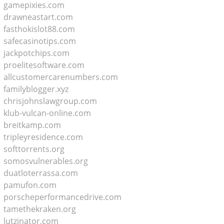
gamepixies.com
drawneastart.com
fasthokislot88.com
safecasinotips.com
jackpotchips.com
proelitesoftware.com
allcustomercarenumbers.com
familyblogger.xyz
chrisjohnslawgroup.com
klub-vulcan-online.com
breitkamp.com
tripleyresidence.com
softtorrents.org
somosvulnerables.org
duatloterrassa.com
pamufon.com
porscheperformancedrive.com
tamethekraken.org
lutzinator.com