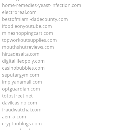
home-remedies-yeast-infection.com
electroreal.com
bestofmiami-dadecounty.com
ifoodieonyoutube.com
mineshoppingcart.com
topworkoutsupplies.com
mouthshutreviews.com
hirzadesalta.com
digitallifeopoly.com
casinobubbles.com
seputargym.com
impiyanamall.com
optguardian.com
totostreet.net
davilcasino.com
fraudwatchai.com
aem-x.com
cryptooblogs.com