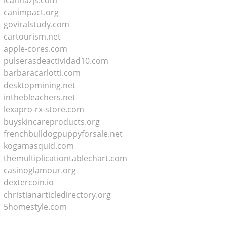
icanhazjs.com
canimpact.org
goviralstudy.com
cartourism.net
apple-cores.com
pulserasdeactividad10.com
barbaracarlotti.com
desktopmining.net
inthebleachers.net
lexapro-rx-store.com
buyskincareproducts.org
frenchbulldogpuppyforsale.net
kogamasquid.com
themultiplicationtablechart.com
casinoglamour.org
dextercoin.io
christianarticledirectory.org
5homestyle.com