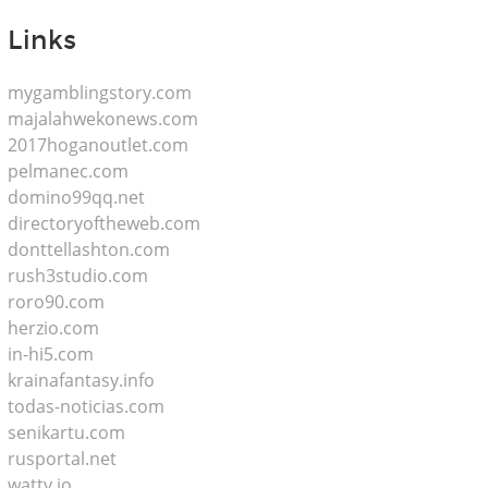
Links
mygamblingstory.com
majalahwekonews.com
2017hoganoutlet.com
pelmanec.com
domino99qq.net
directoryoftheweb.com
donttellashton.com
rush3studio.com
roro90.com
herzio.com
in-hi5.com
krainafantasy.info
todas-noticias.com
senikartu.com
rusportal.net
watty.io