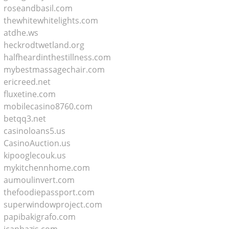
roseandbasil.com
thewhitewhitelights.com
atdhe.ws
heckrodtwetland.org
halfheardinthestillness.com
mybestmassagechair.com
ericreed.net
fluxetine.com
mobilecasino8760.com
betqq3.net
casinoloans5.us
CasinoAuction.us
kipooglecouk.us
mykitchennhome.com
aumoulinvert.com
thefoodiepassport.com
superwindowproject.com
papibakigrafo.com