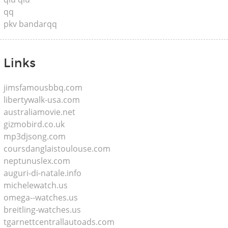
qq
pkv bandarqq
Links
jimsfamousbbq.com
libertywalk-usa.com
australiamovie.net
gizmobird.co.uk
mp3djsong.com
coursdanglaistoulouse.com
neptunuslex.com
auguri-di-natale.info
michelewatch.us
omega--watches.us
breitling-watches.us
tgarnettcentrallautoads.com