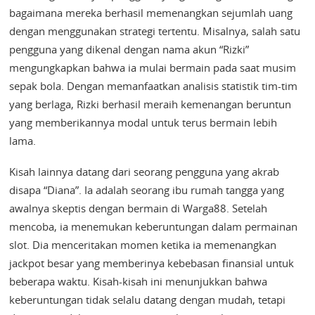
bagaimana mereka berhasil memenangkan sejumlah uang
dengan menggunakan strategi tertentu. Misalnya, salah satu
pengguna yang dikenal dengan nama akun “Rizki”
mengungkapkan bahwa ia mulai bermain pada saat musim
sepak bola. Dengan memanfaatkan analisis statistik tim-tim
yang berlaga, Rizki berhasil meraih kemenangan beruntun
yang memberikannya modal untuk terus bermain lebih
lama.
Kisah lainnya datang dari seorang pengguna yang akrab
disapa “Diana”. Ia adalah seorang ibu rumah tangga yang
awalnya skeptis dengan bermain di Warga88. Setelah
mencoba, ia menemukan keberuntungan dalam permainan
slot. Dia menceritakan momen ketika ia memenangkan
jackpot besar yang memberinya kebebasan finansial untuk
beberapa waktu. Kisah-kisah ini menunjukkan bahwa
keberuntungan tidak selalu datang dengan mudah, tetapi