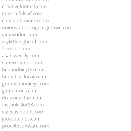
creativefuntask.com
engrsaifulsaif.com
cheapbtcminers.com
unionstationtogeorgetown.com
iamayudoc.com
mylittlebighead.com
freealot.com
asahiweekly.com
supercleanut.com
bedandbicycle.com
heraldcalifornia.com
graphicmonkeys.com
gamepixies.com
drawneastart.com
fasthokislot88.com
safecasinotips.com
jackpotchips.com
proelitesoftware.com