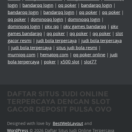
login
|
bandarqq login
|
qq poker
|
bandarqq login
|
bandarqq login
|
bandarqq login
|
qq poker
|
qq poker
|
qq poker
|
dominoqq login
|
dominoqq login
|
dominoqq login
|
pkv qq
|
pkv games bandarqq
|
pkv
games bandarqq
|
qq poker
|
qq poker
|
qq poker
|
slot
gacor resmi
|
judi bola terpercaya
|
judi bola terpercaya
|
judi bola terpercaya
|
situs judi bola resmi
|
murniqq.com
|
hematqq.com
|
qq poker online
|
judi
bola terpercaya
|
poker
|
x500 slot
|
slot77
DAFTAR SITUS JUDI ONLINE
TERPERCAYA DENGAN SLOT
GACOR DEPOSIT PULSA OVO
Designed with love by
BestWebLayout
and
WordPress
© 2026 Daftar Situs Judi Online Terpercaya