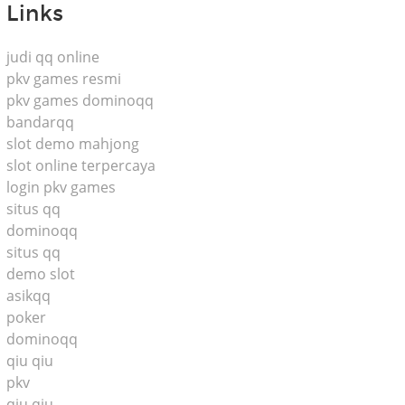
Links
judi qq online
pkv games resmi
pkv games dominoqq
bandarqq
slot demo mahjong
slot online terpercaya
login pkv games
situs qq
dominoqq
situs qq
demo slot
asikqq
poker
dominoqq
qiu qiu
pkv
qiu qiu