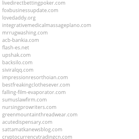
livedirectbettingpoker.com
foxbusinessupdate.com
lovedaddy.org
integrativemedicalmassageplano.com
mrrugwashing.com
acb-bankia.com
flash-es.net
upshak.com
backsilo.com
siviralqq.com
impressionresorthoian.com
bestfreakingclothesever.com
falling-film-evaporator.com
sumuslawfirm.com
nursingprowriters.com
greenmountainthreadwear.com
acutedispensary.com
sattamatkanewsblog.com
cryptocurrencytradingcn.com